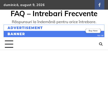
Skip
duminică, august 9, 2026
face
to
FAQ – Intrebari Frecvente
content
Răspunsuri la îndemână pentru orice întrebare.