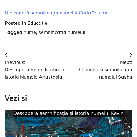
Descoperă semnificația numelui Carla în lume.
Posted in
Educatie
Tagged
nume
,
semnificatia numelui
Navigare
Previous:
Next:
în
Descoperă Semnificația și
Originea și semnificația
articole
Istoria Numele Anastasia
numelui Sasha
Vezi si