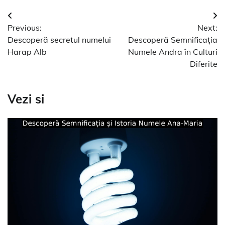
Navigare
Previous:
Next:
în
Descoperă secretul numelui
Descoperă Semnificația
articole
Harap Alb
Numele Andra în Culturi
Diferite
Vezi si