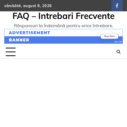
Skip
sâmbătă, august 8, 2026
face
to
FAQ – Intrebari Frecvente
content
Răspunsuri la îndemână pentru orice întrebare.