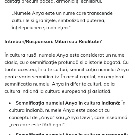
calități precum pacea, armonia și echilibrul.
„Numele Anya este un nume care transcende
culturile și granițele, simbolizând puterea,
înțelepciunea și noblețea.”
Intrebari/Raspunsuri: Mituri sau Realitate?
În cultura rusă, numele Anya este considerat un nume
clasic, cu o semnificație profundă și o istorie bogată. Cu
toate acestea, în alte culturi, semnificația numelui Anya
poate varia semnificativ. În acest capitol, am explorat
semnificația numelui Anya în diferite culturi, de la
cultura indiană la cultura europeană și asiatică.
Semnificația numelui Anya în cultura indiană:
În
cultura indiană, numele Anya este asociat cu
conceptul de „Anya” sau „Anya Devi”, care înseamnă
„cea care este fără egal”.
Semnificația numelui Anya în cultura europeană: