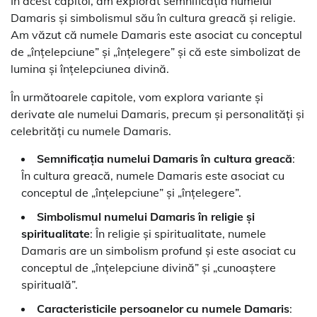
În acest capitol, am explorat semnificația numelui
Damaris și simbolismul său în cultura greacă și religie.
Am văzut că numele Damaris este asociat cu conceptul
de „înțelepciune” și „înțelegere” și că este simbolizat de
lumina și înțelepciunea divină.
În următoarele capitole, vom explora variante și
derivate ale numelui Damaris, precum și personalități și
celebrități cu numele Damaris.
Semnificația numelui Damaris în cultura greacă
:
În cultura greacă, numele Damaris este asociat cu
conceptul de „înțelepciune” și „înțelegere”.
Simbolismul numelui Damaris în religie și
spiritualitate
: În religie și spiritualitate, numele
Damaris are un simbolism profund și este asociat cu
conceptul de „înțelepciune divină” și „cunoaștere
spirituală”.
Caracteristicile persoanelor cu numele Damaris
: