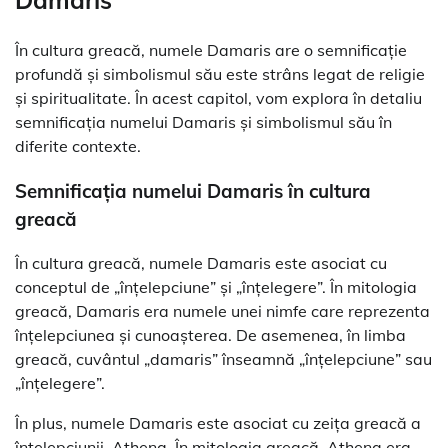
În cultura greacă, numele Damaris are o semnificație
profundă și simbolismul său este strâns legat de religie
și spiritualitate. În acest capitol, vom explora în detaliu
semnificația numelui Damaris și simbolismul său în
diferite contexte.
Semnificația numelui Damaris în cultura
greacă
În cultura greacă, numele Damaris este asociat cu
conceptul de „înțelepciune” și „înțelegere”. În mitologia
greacă, Damaris era numele unei nimfe care reprezenta
înțelepciunea și cunoașterea. De asemenea, în limba
greacă, cuvântul „damaris” înseamnă „înțelepciune” sau
„înțelegere”.
În plus, numele Damaris este asociat cu zeița greacă a
înțelepciunii, Athena. În mitologia greacă, Athena era