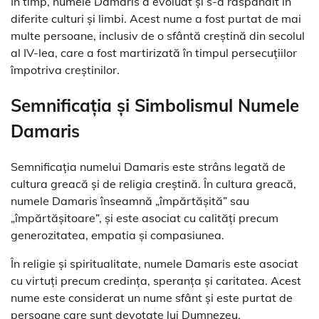
În timp, numele Damaris a evoluat și s-a răspândit în
diferite culturi și limbi. Acest nume a fost purtat de mai
multe persoane, inclusiv de o sfântă creștină din secolul
al IV-lea, care a fost martirizată în timpul persecuțiilor
împotriva creștinilor.
Semnificația și Simbolismul Numele
Damaris
Semnificația numelui Damaris este strâns legată de
cultura greacă și de religia creștină. În cultura greacă,
numele Damaris înseamnă „împărtășită” sau
„împărtășitoare”, și este asociat cu calități precum
generozitatea, empatia și compasiunea.
În religie și spiritualitate, numele Damaris este asociat
cu virtuți precum credința, speranța și caritatea. Acest
nume este considerat un nume sfânt și este purtat de
persoane care sunt devotate lui Dumnezeu.