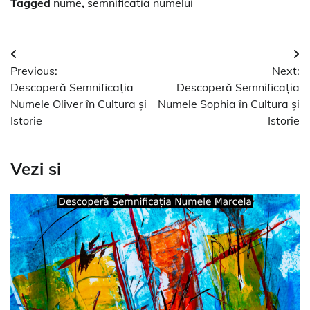
Tagged
nume
,
semnificatia numelui
Navigare
Previous:
Next:
în
Descoperă Semnificația
Descoperă Semnificația
articole
Numele Oliver în Cultura și
Numele Sophia în Cultura și
Istorie
Istorie
Vezi si