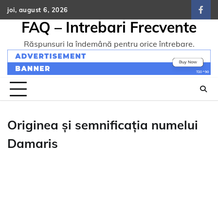
Skip
joi, august 6, 2026
face
to
FAQ – Intrebari Frecvente
content
Răspunsuri la îndemână pentru orice întrebare.
Originea și semnificația numelui
Damaris