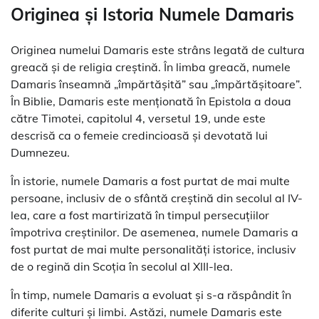
Originea și Istoria Numele Damaris
Originea numelui Damaris este strâns legată de cultura
greacă și de religia creștină. În limba greacă, numele
Damaris înseamnă „împărtășită” sau „împărtășitoare”.
În Biblie, Damaris este menționată în Epistola a doua
către Timotei, capitolul 4, versetul 19, unde este
descrisă ca o femeie credincioasă și devotată lui
Dumnezeu.
În istorie, numele Damaris a fost purtat de mai multe
persoane, inclusiv de o sfântă creștină din secolul al IV-
lea, care a fost martirizată în timpul persecuțiilor
împotriva creștinilor. De asemenea, numele Damaris a
fost purtat de mai multe personalități istorice, inclusiv
de o regină din Scoția în secolul al XIII-lea.
În timp, numele Damaris a evoluat și s-a răspândit în
diferite culturi și limbi. Astăzi, numele Damaris este