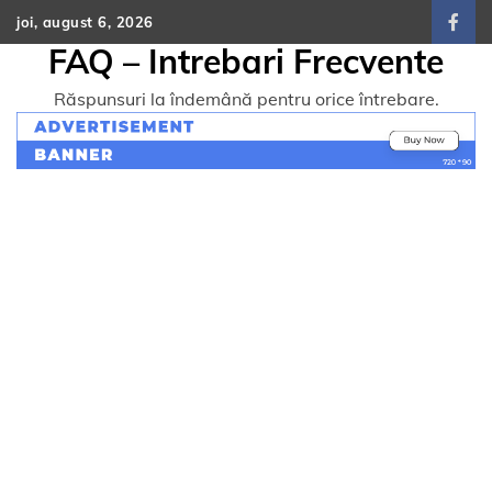
Skip
joi, august 6, 2026
face
to
FAQ – Intrebari Frecvente
content
Răspunsuri la îndemână pentru orice întrebare.