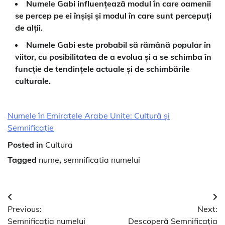
Numele Gabi influențează modul în care oamenii
se percep pe ei înșiși și modul în care sunt percepuți
de alții.
Numele Gabi este probabil să rămână popular în
viitor, cu posibilitatea de a evolua și a se schimba în
funcție de tendințele actuale și de schimbările
culturale.
Numele în Emiratele Arabe Unite: Cultură și
Semnificație
Posted in
Cultura
Tagged
nume
,
semnificatia numelui
Navigare
Previous:
Next:
în
Semnificația numelui
Descoperă Semnificația