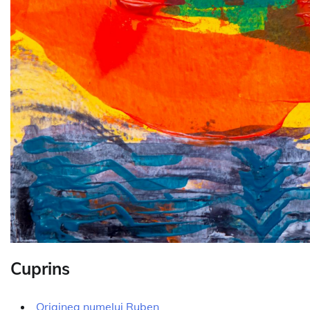
Cuprins
Originea numelui Ruben