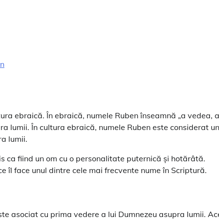
en
ltura ebraică. În ebraică, numele Ruben înseamnă „a vedea, 
ra lumii. În cultura ebraică, numele Ruben este considerat u
a lumii.
scris ca fiind un om cu o personalitate puternică și hotărâtă.
 îl face unul dintre cele mai frecvente nume în Scriptură.
este asociat cu prima vedere a lui Dumnezeu asupra lumii. Ac