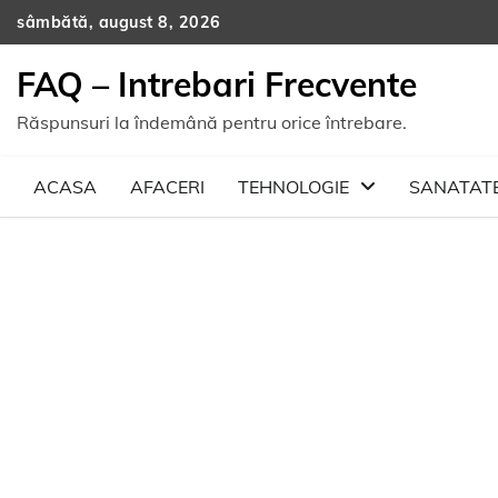
Skip
sâmbătă, august 8, 2026
to
content
FAQ – Intrebari Frecvente
Răspunsuri la îndemână pentru orice întrebare.
ACASA
AFACERI
TEHNOLOGIE
SANATAT