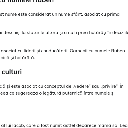
est nume este considerat un nume sfânt, asociat cu prima
eschiși la sfaturile altora și a nu fi prea hotărâți în deciziil
asociat cu liderii și conducătorii. Oamenii cu numele Ruben
rnică și hotărâtă.
culturi
ă și este asociat cu conceptul de „vedere” sau „privire”. În
eea ce sugerează o legătură puternică între numele și
 al lui Iacob, care a fost numit astfel deoarece mama sa, Lea