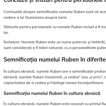
Concluziile despre semnificația numelui Ruben sunt că ac
vedere a lui Dumnezeu asupra lumii.
Sfaturile pentru persoanele cu numele Ruben includ a fi mai d
lor.
Încheiere: Numele Ruben este un nume puternic și hotărât, 
sunt considerați a fi lideri naturali, cu o personalitate pute
Semnificația numelui Ruben în diferite 
În cultura ebraică, numele Ruben are o semnificație profund
ebraică, numele Ruben înseamnă „a vedea” sau „a privi”, c
capacitatea de a vedea și înțelege lumea înconjurătoare.
Semnificația numelui Ruben în cultura ebraică
În cultura ebraică, numele Ruben este asociat cu primul fiu