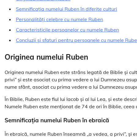
Semnificația numelui Ruben în diferite culturi
Personalități celebre cu numele Ruben
Caracteristicile persoanelor cu numele Ruben
Concluzii și sfaturi pentru persoanele cu numele Rub
Originea numelui Ruben
Originea numelui Ruben este strâns legată de Biblie și cu
privi” și este asociat cu prima vedere a lui Dumnezeu asup
nume sfânt, asociat cu prima vedere a lui Dumnezeu asupr
În Biblie, Ruben este fiul lui Iacob și al lui Lea, și este de
Numele Ruben este menționat de 74 de ori în Biblie, ceea ce
Semnificația numelui Ruben în ebraică
În ebraică, numele Ruben înseamnă „a vedea, a privi”, și 