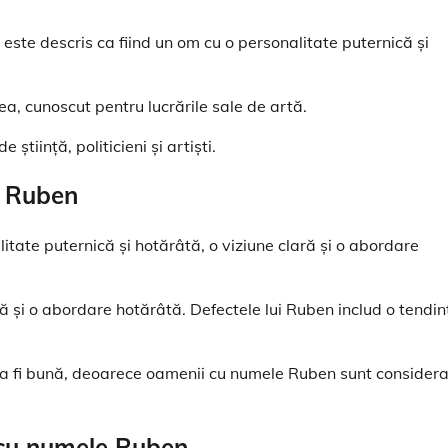
 și este descris ca fiind un om cu o personalitate puternică și
lea, cunoscut pentru lucrările sale de artă.
tiință, politicieni și artiști.
e Ruben
litate puternică și hotărâtă, o viziune clară și o abordare
lară și o abordare hotărâtă. Defectele lui Ruben includ o tendin
 a fi bună, deoarece oamenii cu numele Ruben sunt considera
e cu numele Ruben