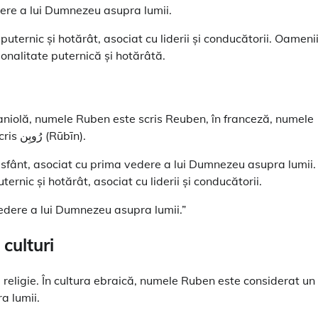
ere a lui Dumnezeu asupra lumii.
ternic și hotărât, asociat cu liderii și conducătorii. Oameni
sonalitate puternică și hotărâtă.
spaniolă, numele Ruben este scris Reuben, în franceză, numele
Ruben este scris Ruben, iar în arabă, numele Ruben este scris رُوبِن (Rūbīn).
sfânt, asociat cu prima vedere a lui Dumnezeu asupra lumii. 
rnic și hotărât, asociat cu liderii și conducătorii.
dere a lui Dumnezeu asupra lumii.”
culturi
 religie. În cultura ebraică, numele Ruben este considerat un
a lumii.