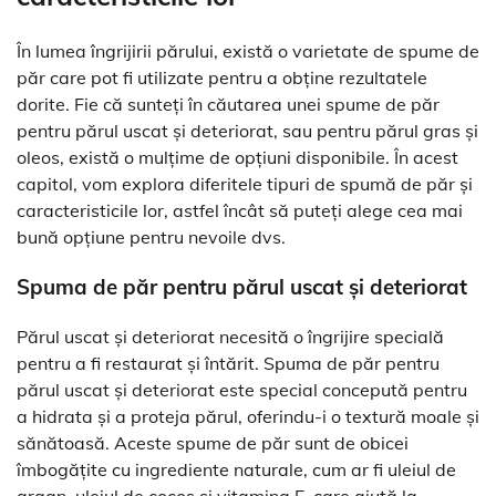
În lumea îngrijirii părului, există o varietate de spume de
păr care pot fi utilizate pentru a obține rezultatele
dorite. Fie că sunteți în căutarea unei spume de păr
pentru părul uscat și deteriorat, sau pentru părul gras și
oleos, există o mulțime de opțiuni disponibile. În acest
capitol, vom explora diferitele tipuri de spumă de păr și
caracteristicile lor, astfel încât să puteți alege cea mai
bună opțiune pentru nevoile dvs.
Spuma de păr pentru părul uscat și deteriorat
Părul uscat și deteriorat necesită o îngrijire specială
pentru a fi restaurat și întărit. Spuma de păr pentru
părul uscat și deteriorat este special concepută pentru
a hidrata și a proteja părul, oferindu-i o textură moale și
sănătoasă. Aceste spume de păr sunt de obicei
îmbogățite cu ingrediente naturale, cum ar fi uleiul de
argan, uleiul de cocos și vitamina E, care ajută la