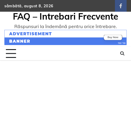
Skip
sâmbătă, august 8, 2026
face
to
FAQ – Intrebari Frecvente
content
Răspunsuri la îndemână pentru orice întrebare.