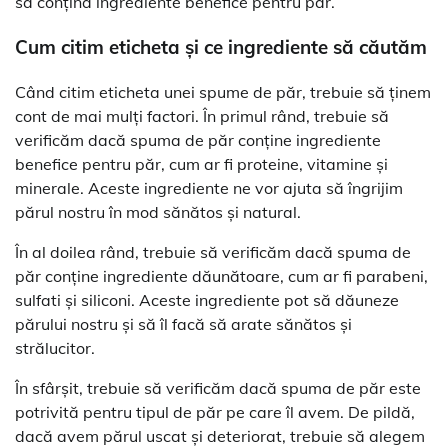
să conțină ingrediente benefice pentru păr.
Cum citim eticheta și ce ingrediente să căutăm
Când citim eticheta unei spume de păr, trebuie să ținem
cont de mai mulți factori. În primul rând, trebuie să
verificăm dacă spuma de păr conține ingrediente
benefice pentru păr, cum ar fi proteine, vitamine și
minerale. Aceste ingrediente ne vor ajuta să îngrijim
părul nostru în mod sănătos și natural.
În al doilea rând, trebuie să verificăm dacă spuma de
păr conține ingrediente dăunătoare, cum ar fi parabeni,
sulfati și siliconi. Aceste ingrediente pot să dăuneze
părului nostru și să îl facă să arate sănătos și
strălucitor.
În sfârșit, trebuie să verificăm dacă spuma de păr este
potrivită pentru tipul de păr pe care îl avem. De pildă,
dacă avem părul uscat și deteriorat, trebuie să alegem