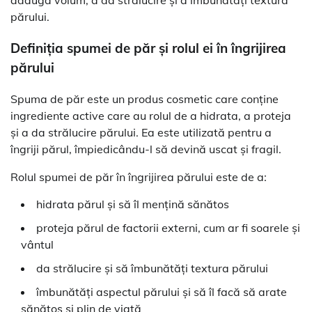
adăuga volum, a da strălucire și a îmbunătăți textura
părului.
Definiția spumei de păr și rolul ei în îngrijirea
părului
Spuma de păr este un produs cosmetic care conține
ingrediente active care au rolul de a hidrata, a proteja
și a da strălucire părului. Ea este utilizată pentru a
îngriji părul, împiedicându-l să devină uscat și fragil.
Rolul spumei de păr în îngrijirea părului este de a:
hidrata părul și să îl mențină sănătos
proteja părul de factorii externi, cum ar fi soarele și
vântul
da strălucire și să îmbunătăți textura părului
îmbunătăți aspectul părului și să îl facă să arate
sănătos și plin de viață