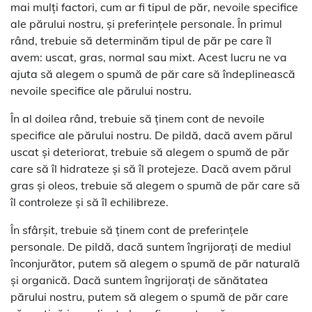
mai mulți factori, cum ar fi tipul de păr, nevoile specifice
ale părului nostru, și preferințele personale. În primul
rând, trebuie să determinăm tipul de păr pe care îl
avem: uscat, gras, normal sau mixt. Acest lucru ne va
ajuta să alegem o spumă de păr care să îndeplinească
nevoile specifice ale părului nostru.
În al doilea rând, trebuie să ținem cont de nevoile
specifice ale părului nostru. De pildă, dacă avem părul
uscat și deteriorat, trebuie să alegem o spumă de păr
care să îl hidrateze și să îl protejeze. Dacă avem părul
gras și oleos, trebuie să alegem o spumă de păr care să
îl controleze și să îl echilibreze.
În sfârșit, trebuie să ținem cont de preferințele
personale. De pildă, dacă suntem îngrijorați de mediul
înconjurător, putem să alegem o spumă de păr naturală
și organică. Dacă suntem îngrijorați de sănătatea
părului nostru, putem să alegem o spumă de păr care