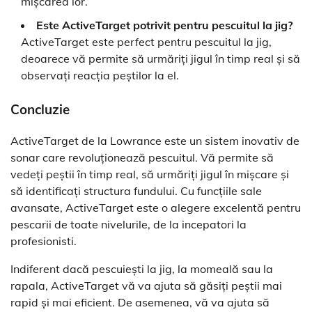
mișcarea lor.
Este ActiveTarget potrivit pentru pescuitul la jig?
ActiveTarget este perfect pentru pescuitul la jig,
deoarece vă permite să urmăriți jigul în timp real și să
observați reacția peștilor la el.
Concluzie
ActiveTarget de la Lowrance este un sistem inovativ de
sonar care revoluționează pescuitul. Vă permite să
vedeți peștii în timp real, să urmăriți jigul în mișcare și
să identificați structura fundului. Cu funcțiile sale
avansate, ActiveTarget este o alegere excelentă pentru
pescarii de toate nivelurile, de la incepatori la
profesionisti.
Indiferent dacă pescuiești la jig, la momeală sau la
rapala, ActiveTarget vă va ajuta să găsiți peștii mai
rapid și mai eficient. De asemenea, vă va ajuta să