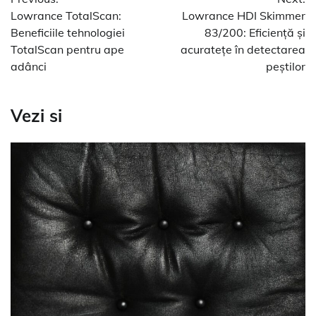
în
Lowrance TotalScan:
Lowrance HDI Skimmer
articole
Beneficiile tehnologiei
83/200: Eficiență și
TotalScan pentru ape
acuratețe în detectarea
adânci
peștilor
Vezi si