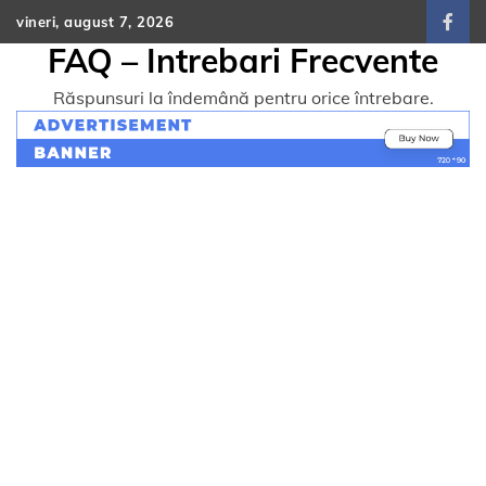
Skip
vineri, august 7, 2026
face
to
FAQ – Intrebari Frecvente
content
Răspunsuri la îndemână pentru orice întrebare.