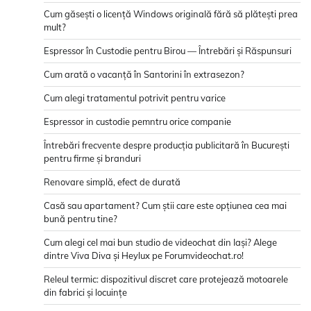
Cum găsești o licență Windows originală fără să plătești prea
mult?
Espressor în Custodie pentru Birou — Întrebări și Răspunsuri
Cum arată o vacanță în Santorini în extrasezon?
Cum alegi tratamentul potrivit pentru varice
Espressor in custodie pemntru orice companie
Întrebări frecvente despre producția publicitară în București
pentru firme și branduri
Renovare simplă, efect de durată
Casă sau apartament? Cum știi care este opțiunea cea mai
bună pentru tine?
Cum alegi cel mai bun studio de videochat din Iași? Alege
dintre Viva Diva și Heylux pe Forumvideochat.ro!
Releul termic: dispozitivul discret care protejează motoarele
din fabrici și locuințe