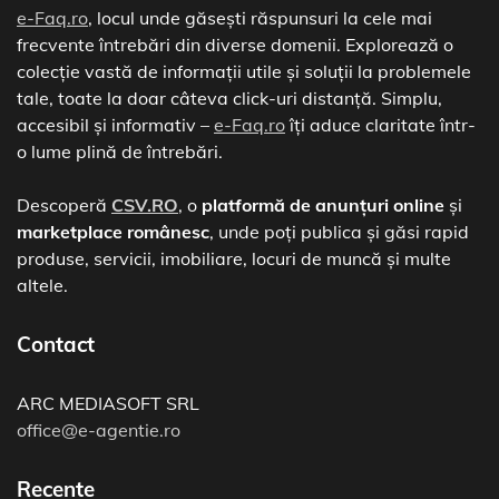
e-Faq.ro
, locul unde găsești răspunsuri la cele mai
frecvente întrebări din diverse domenii. Explorează o
colecție vastă de informații utile și soluții la problemele
tale, toate la doar câteva click-uri distanță. Simplu,
accesibil și informativ –
e-Faq.ro
îți aduce claritate într-
o lume plină de întrebări.
Descoperă
CSV.RO
, o
platformă de anunțuri online
și
marketplace românesc
, unde poți publica și găsi rapid
produse, servicii, imobiliare, locuri de muncă și multe
altele.
Contact
ARC MEDIASOFT SRL
office@e-agentie.ro
Recente