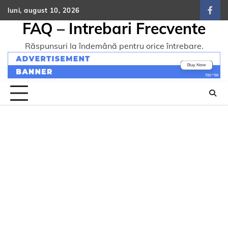
Skip
luni, august 10, 2026
face
to
FAQ – Intrebari Frecvente
content
Răspunsuri la îndemână pentru orice întrebare.