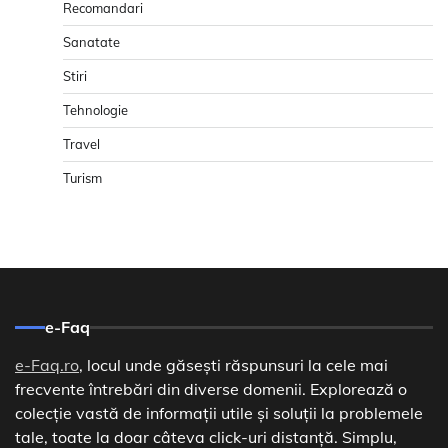
Recomandari
Sanatate
Stiri
Tehnologie
Travel
Turism
e-Faq
e-Faq.ro
, locul unde găsești răspunsuri la cele mai
frecvente întrebări din diverse domenii. Explorează o
colecție vastă de informații utile și soluții la problemele
tale, toate la doar câteva click-uri distanță. Simplu,