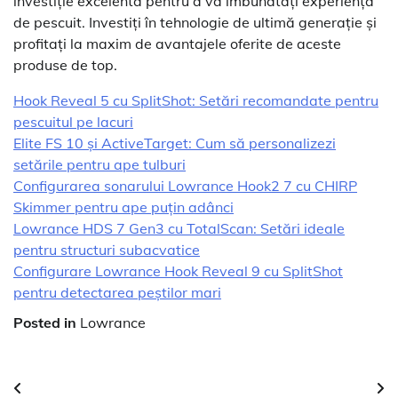
investiție excelentă pentru a vă îmbunătăți experiența
de pescuit. Investiți în tehnologie de ultimă generație și
profitați la maxim de avantajele oferite de aceste
produse de top.
Hook Reveal 5 cu SplitShot: Setări recomandate pentru
pescuitul pe lacuri
Elite FS 10 și ActiveTarget: Cum să personalizezi
setările pentru ape tulburi
Configurarea sonarului Lowrance Hook2 7 cu CHIRP
Skimmer pentru ape puțin adânci
Lowrance HDS 7 Gen3 cu TotalScan: Setări ideale
pentru structuri subacvatice
Configurare Lowrance Hook Reveal 9 cu SplitShot
pentru detectarea peștilor mari
Posted in
Lowrance
Navigare