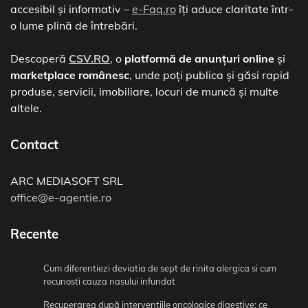
accesibil și informativ –
e-Faq.ro
îți aduce claritate într-
o lume plină de întrebări.
Descoperă
CSV.RO
, o
platformă de anunțuri online
și
marketplace românesc
, unde poți publica și găsi rapid
produse, servicii, imobiliare, locuri de muncă și multe
altele.
Contact
ARC MEDIASOFT SRL
office@e-agentie.ro
Recente
Cum diferentiezi deviatia de sept de rinita alergica si cum
recunosti cauza nasului infundat
Recuperarea după intervențiile oncologice digestive: ce