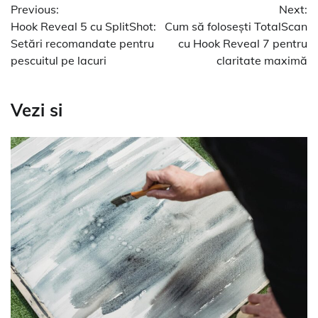
Previous:
Next:
în
Hook Reveal 5 cu SplitShot:
Cum să folosești TotalScan
articole
Setări recomandate pentru
cu Hook Reveal 7 pentru
pescuitul pe lacuri
claritate maximă
Vezi si