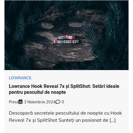
LOWRANCE
Lowrance Hook Reveal 7x și SplitShot: Setări ideale
pentru pescuitul de noapte
Press
3 Noiembrie 2024
0
Descoperă secretele pescuitului de noapte cu Hook
Reveal 7x și SplitShot Sunteți un pasionat de […]