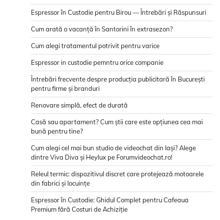
Espressor în Custodie pentru Birou — Întrebări și Răspunsuri
Cum arată o vacanță în Santorini în extrasezon?
Cum alegi tratamentul potrivit pentru varice
Espressor in custodie pemntru orice companie
Întrebări frecvente despre producția publicitară în București
pentru firme și branduri
Renovare simplă, efect de durată
Casă sau apartament? Cum știi care este opțiunea cea mai
bună pentru tine?
Cum alegi cel mai bun studio de videochat din Iași? Alege
dintre Viva Diva și Heylux pe Forumvideochat.ro!
Releul termic: dispozitivul discret care protejează motoarele
din fabrici și locuințe
Espressor în Custodie: Ghidul Complet pentru Cafeaua
Premium fără Costuri de Achiziție