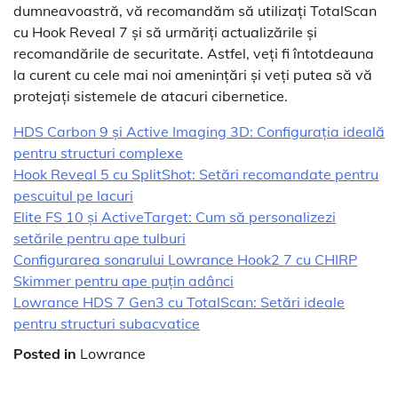
dumneavoastră, vă recomandăm să utilizați TotalScan
cu Hook Reveal 7 și să urmăriți actualizările și
recomandările de securitate. Astfel, veți fi întotdeauna
la curent cu cele mai noi amenințări și veți putea să vă
protejați sistemele de atacuri cibernetice.
HDS Carbon 9 și Active Imaging 3D: Configurația ideală
pentru structuri complexe
Hook Reveal 5 cu SplitShot: Setări recomandate pentru
pescuitul pe lacuri
Elite FS 10 și ActiveTarget: Cum să personalizezi
setările pentru ape tulburi
Configurarea sonarului Lowrance Hook2 7 cu CHIRP
Skimmer pentru ape puțin adânci
Lowrance HDS 7 Gen3 cu TotalScan: Setări ideale
pentru structuri subacvatice
Posted in
Lowrance