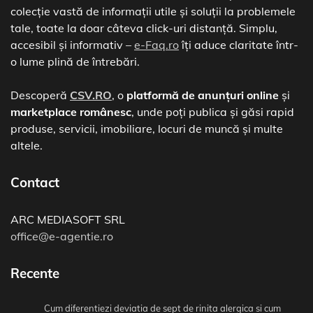
colecție vastă de informații utile și soluții la problemele
tale, toate la doar câteva click-uri distanță. Simplu,
accesibil și informativ –
e-Faq.ro
îți aduce claritate într-
o lume plină de întrebări.
Descoperă
CSV.RO
, o
platformă de anunțuri online
și
marketplace românesc
, unde poți publica și găsi rapid
produse, servicii, imobiliare, locuri de muncă și multe
altele.
Contact
ARC MEDIASOFT SRL
office@e-agentie.ro
Recente
Cum diferentiezi deviatia de sept de rinita alergica si cum