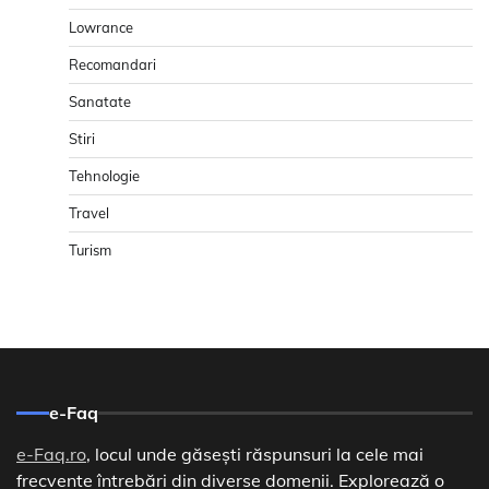
Lowrance
Recomandari
Sanatate
Stiri
Tehnologie
Travel
Turism
e-Faq
e-Faq.ro
, locul unde găsești răspunsuri la cele mai
frecvente întrebări din diverse domenii. Explorează o