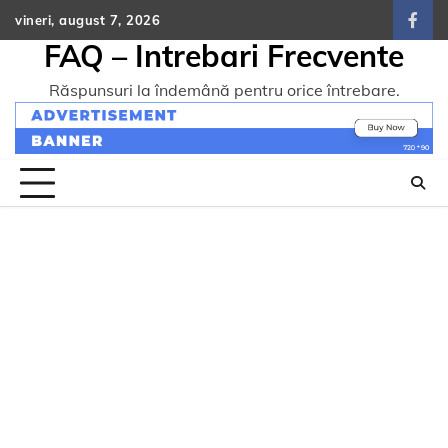
Skip
vineri, august 7, 2026
face
to
FAQ – Intrebari Frecvente
content
Răspunsuri la îndemână pentru orice întrebare.