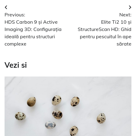
Navigare
Previous:
Next:
în
HDS Carbon 9 și Active
Elite Ti2 10 și
articole
Imaging 3D: Configurația
StructureScan HD: Ghid
ideală pentru structuri
pentru pescuitul în ape
complexe
sărate
Vezi si