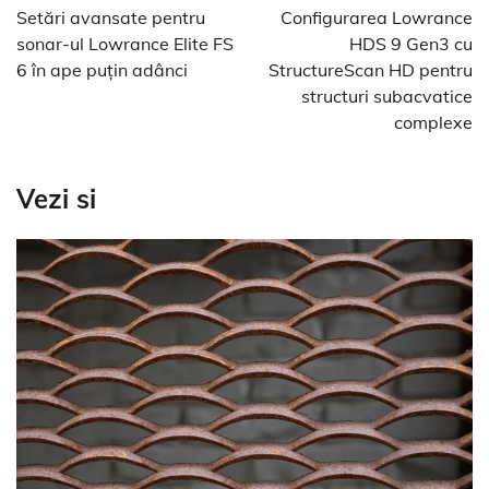
în
Setări avansate pentru
Configurarea Lowrance
articole
sonar-ul Lowrance Elite FS
HDS 9 Gen3 cu
6 în ape puțin adânci
StructureScan HD pentru
structuri subacvatice
complexe
Vezi si