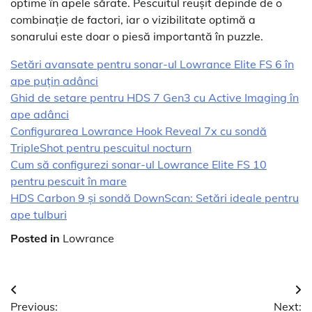
optime în apele sărate. Pescuitul reușit depinde de o
combinație de factori, iar o vizibilitate optimă a
sonarului este doar o piesă importantă în puzzle.
Setări avansate pentru sonar-ul Lowrance Elite FS 6 în
ape puțin adânci
Ghid de setare pentru HDS 7 Gen3 cu Active Imaging în
ape adânci
Configurarea Lowrance Hook Reveal 7x cu sondă
TripleShot pentru pescuitul nocturn
Cum să configurezi sonar-ul Lowrance Elite FS 10
pentru pescuit în mare
HDS Carbon 9 și sondă DownScan: Setări ideale pentru
ape tulburi
Posted in
Lowrance
Navigare
Previous:
Next: