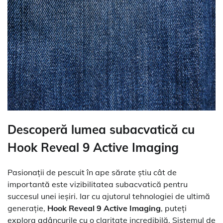
Descoperă lumea subacvatică cu
Hook Reveal 9 Active Imaging
Pasionații de pescuit în ape sărate știu cât de
importantă este vizibilitatea subacvatică pentru
succesul unei ieșiri. Iar cu ajutorul tehnologiei de ultimă
generație,
Hook Reveal 9 Active Imaging
, puteți
explora adâncurile cu o claritate incredibilă. Sistemul de