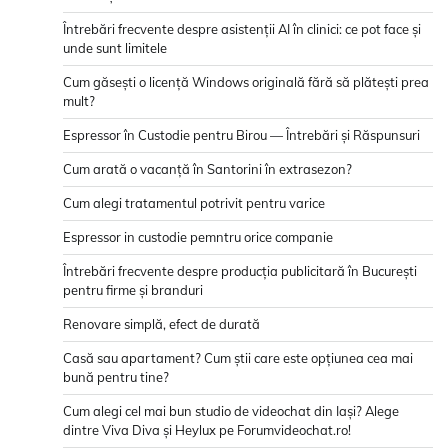
Întrebări frecvente despre asistenții AI în clinici: ce pot face și
unde sunt limitele
Cum găsești o licență Windows originală fără să plătești prea
mult?
Espressor în Custodie pentru Birou — Întrebări și Răspunsuri
Cum arată o vacanță în Santorini în extrasezon?
Cum alegi tratamentul potrivit pentru varice
Espressor in custodie pemntru orice companie
Întrebări frecvente despre producția publicitară în București
pentru firme și branduri
Renovare simplă, efect de durată
Casă sau apartament? Cum știi care este opțiunea cea mai
bună pentru tine?
Cum alegi cel mai bun studio de videochat din Iași? Alege
dintre Viva Diva și Heylux pe Forumvideochat.ro!