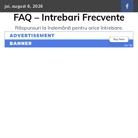
Skip
joi, august 6, 2026
face
to
FAQ – Intrebari Frecvente
content
Răspunsuri la îndemână pentru orice întrebare.