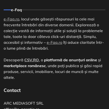
e-Faq
e-Faq.ro
, locul unde găsești răspunsuri la cele mai
frecvente întrebări din diverse domenii. Explorează o
colecție vastă de informații utile și soluții la problemele
tale, toate la doar câteva click-uri distanță. Simplu,
accesibil și informativ –
e-Faq.ro
îți aduce claritate într-
o lume plină de întrebări.
Descoperă
CSV.RO
, o
platformă de anunțuri online
și
marketplace românesc
, unde poți publica și găsi rapid
produse, servicii, imobiliare, locuri de muncă și multe
altele.
Contact
ARC MEDIASOFT SRL
office@e-agentie.ro