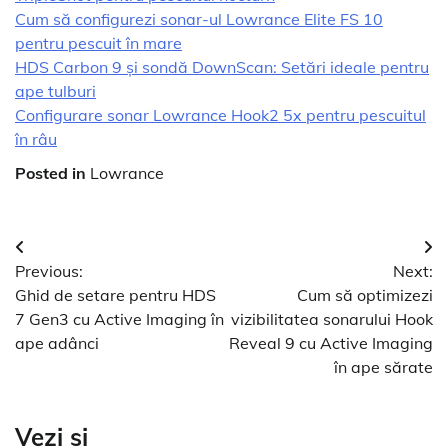
Cum să configurezi sonar-ul Lowrance Elite FS 10
pentru pescuit în mare
HDS Carbon 9 și sondă DownScan: Setări ideale pentru
ape tulburi
Configurare sonar Lowrance Hook2 5x pentru pescuitul
în râu
Posted in
Lowrance
Navigare
Previous:
Next:
în
Ghid de setare pentru HDS
Cum să optimizezi
articole
7 Gen3 cu Active Imaging în
vizibilitatea sonarului Hook
ape adânci
Reveal 9 cu Active Imaging
în ape sărate
Vezi si