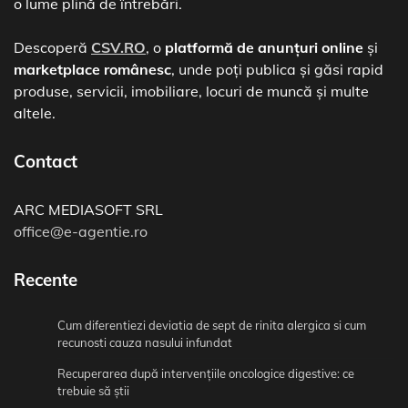
o lume plină de întrebări.
Descoperă
CSV.RO
, o
platformă de anunțuri online
și
marketplace românesc
, unde poți publica și găsi rapid
produse, servicii, imobiliare, locuri de muncă și multe
altele.
Contact
ARC MEDIASOFT SRL
office@e-agentie.ro
Recente
Cum diferentiezi deviatia de sept de rinita alergica si cum
recunosti cauza nasului infundat
Recuperarea după intervențiile oncologice digestive: ce
trebuie să știi