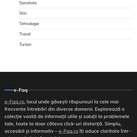
Sanatate
Stiri
Tehnologie
Travel
Turism
e-Faq
e-Faq.ro
, locul unde găsești răspunsuri la cele mai
frecvente întrebări din diverse domenii. Explorează o
colecție vastă de informații utile și soluții la problemele
tale, toate la doar câteva click-uri distanță. Simplu,
accesibil și informativ –
e-Faq.ro
îți aduce claritate într-