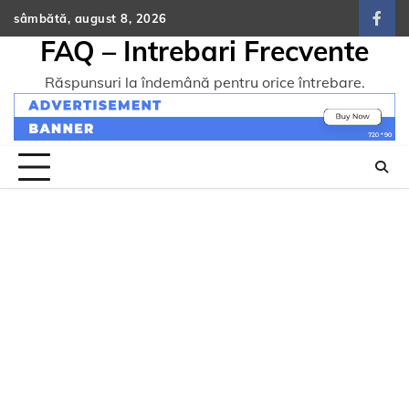
Skip
sâmbătă, august 8, 2026
face
to
FAQ – Intrebari Frecvente
content
Răspunsuri la îndemână pentru orice întrebare.