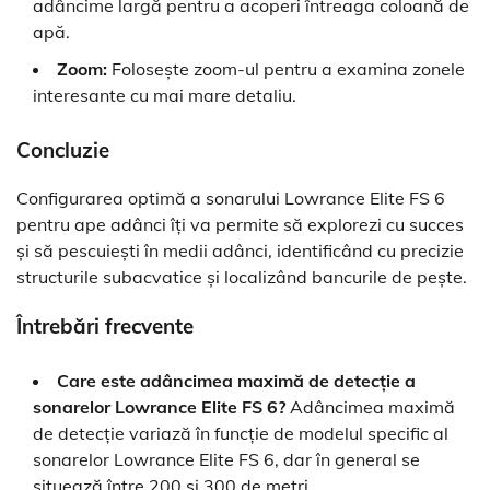
adâncime largă pentru a acoperi întreaga coloană de
apă.
Zoom:
Folosește zoom-ul pentru a examina zonele
interesante cu mai mare detaliu.
Concluzie
Configurarea optimă a sonarului Lowrance Elite FS 6
pentru ape adânci îți va permite să explorezi cu succes
și să pescuiești în medii adânci, identificând cu precizie
structurile subacvatice și localizând bancurile de pește.
Întrebări frecvente
Care este adâncimea maximă de detecție a
sonarelor Lowrance Elite FS 6?
Adâncimea maximă
de detecție variază în funcție de modelul specific al
sonarelor Lowrance Elite FS 6, dar în general se
situează între 200 și 300 de metri.