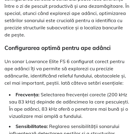
între o zi de pescuit productivă și una dezamăgitoare. În
special, atunci când explorezi ape adânci, optimizarea
setărilor sonarului este crucială pentru a identifica cu
precizie structurile subacvatice și a localiza bancurile
de pește.
Configurarea optimă pentru ape adânci
Un sonar Lowrance Elite FS 6 configurat corect pentru
ape adânci îți va permite să explorezi cu precizie
adâncurile, identificând relieful fundului, obstacolele și,
cel mai important, peștii. Iată câteva setări esențiale:
Frecvența:
Selectarea frecvenței corecte (200 kHz
sau 83 kHz) depinde de adâncimea la care pescuiești.
În ape adânci, 83 kHz oferă o penetrare mai bună și o
vizualizare mai amplă a fundului.
Sensibilitatea:
Reglarea sensibilității sonarului
influențează detectarea peștilor și a structurilor