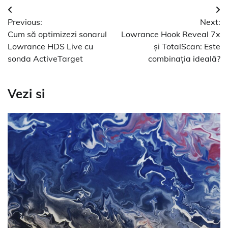
Navigare
Previous:
Next:
în
Cum să optimizezi sonarul
Lowrance Hook Reveal 7x
articole
Lowrance HDS Live cu
și TotalScan: Este
sonda ActiveTarget
combinația ideală?
Vezi si