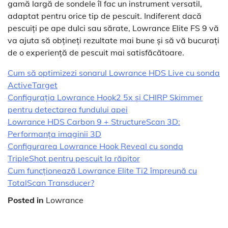
gamă largă de sondele îl fac un instrument versatil,
adaptat pentru orice tip de pescuit. Indiferent dacă
pescuiți pe ape dulci sau sărate, Lowrance Elite FS 9 vă
va ajuta să obțineți rezultate mai bune și să vă bucurați
de o experiență de pescuit mai satisfăcătoare.
Cum să optimizezi sonarul Lowrance HDS Live cu sonda
ActiveTarget
Configurația Lowrance Hook2 5x și CHIRP Skimmer
pentru detectarea fundului apei
Lowrance HDS Carbon 9 + StructureScan 3D:
Performanța imaginii 3D
Configurarea Lowrance Hook Reveal cu sonda
TripleShot pentru pescuit la răpitor
Cum funcționează Lowrance Elite Ti2 împreună cu
TotalScan Transducer?
Posted in
Lowrance