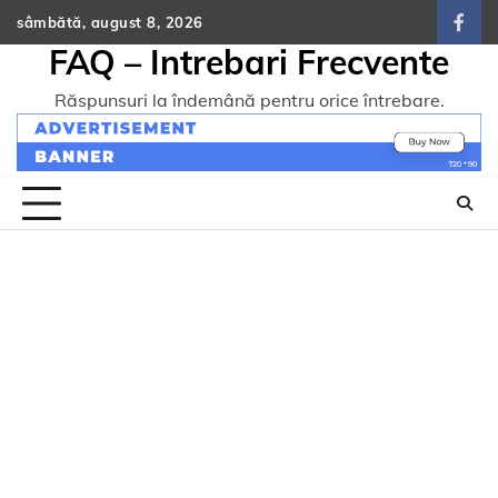
Skip
sâmbătă, august 8, 2026
face
to
FAQ – Intrebari Frecvente
content
Răspunsuri la îndemână pentru orice întrebare.