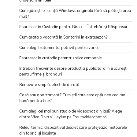
Cum găsești o licență Windows originală fără să plătești prea
mult?
Espressor în Custodie pentru Birou — Întrebări și Răspunsuri
Cum arată o vacanță în Santorini în extrasezon?
Cum alegi tratamentul potrivit pentru varice
Espressor in custodie pemntru orice companie
Întrebări frecvente despre producția publicitară în București
pentru firme și branduri
Renovare simplă, efect de durată
Casă sau apartament? Cum știi care este opțiunea cea mai
bună pentru tine?
Cum alegi cel mai bun studio de videochat din Iași? Alege
dintre Viva Diva și Heylux pe Forumvideochat.ro!
Releul termic: dispozitivul discret care protejează motoarele
din fabrici și locuințe