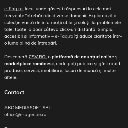
e-Faq.ro
, locul unde găsești răspunsuri la cele mai
frecvente întrebări din diverse domenii. Explorează o
colecție vastă de informații utile și soluții la problemele
tale, toate la doar câteva click-uri distanță. Simplu,
accesibil și informativ –
e-Faq.ro
îți aduce claritate într-
o lume plină de întrebări.
Descoperă
CSV.RO
, o
platformă de anunțuri online
și
marketplace românesc
, unde poți publica și găsi rapid
produse, servicii, imobiliare, locuri de muncă și multe
altele.
Contact
ARC MEDIASOFT SRL
office@e-agentie.ro