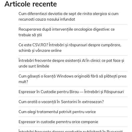
Articole recente
Cum diferentiezi deviatia de sept de rinita alergica si cum
recunosti cauza nasului infundat
Recuperarea după intervențiile oncologice digestive: ce
trebuie să știi
Ce este CSV.RO? Întrebări și răspunsuri despre cumpărare,
schimb și vânzare online
Întrebări frecvente despre asistenții AI în clinici: ce pot face și
unde sunt limitele
Cum găsești o licență Windows originală fără să plătești prea
mult?
Espressor în Custodie pentru Birou — Întrebări și Răspunsuri
Cum arată o vacanță în Santorini în extrasezon?
Cum alegi tratamentul potrivit pentru varice
Espressor in custodie pemntru orice companie
Întrebări frecvente despre producția publicitară în București