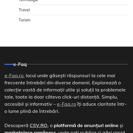
Travel
Turism
e-Faq
e-Faq.ro
, locul unde găsești răspunsuri la cele mai
frecvente întrebări din diverse domenii. Explorează o
colecție vastă de informații utile și soluții la problemele
tale, toate la doar câteva click-uri distanță. Simplu,
accesibil și informativ –
e-Faq.ro
îți aduce claritate într-
o lume plină de întrebări.
Descoperă
CSV.RO
, o
platformă de anunțuri online
și
marketplace românesc
, unde poți publica și găsi rapid