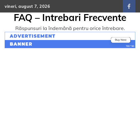
Skip
vineri, august 7, 2026
face
to
FAQ – Intrebari Frecvente
content
Răspunsuri la îndemână pentru orice întrebare.