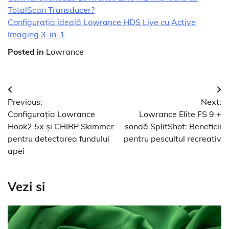
TotalScan Transducer?
Configurația ideală Lowrance HDS Live cu Active
Imaging 3-in-1
Posted in
Lowrance
Navigare
Previous:
Next:
în
Configurația Lowrance
Lowrance Elite FS 9 +
articole
Hook2 5x și CHIRP Skimmer
sondă SplitShot: Beneficii
pentru detectarea fundului
pentru pescuitul recreativ
apei
Vezi si