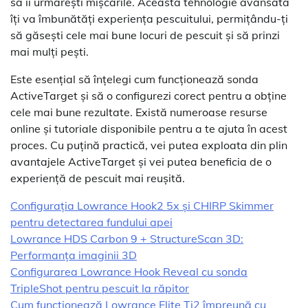
să îi urmărești mișcările. Această tehnologie avansată
îți va îmbunătăți experiența pescuitului, permițându-ți
să găsești cele mai bune locuri de pescuit și să prinzi
mai mulți pești.
Este esențial să înțelegi cum funcționează sonda
ActiveTarget și să o configurezi corect pentru a obține
cele mai bune rezultate. Există numeroase resurse
online și tutoriale disponibile pentru a te ajuta în acest
proces. Cu puțină practică, vei putea exploata din plin
avantajele ActiveTarget și vei putea beneficia de o
experiență de pescuit mai reușită.
Configurația Lowrance Hook2 5x și CHIRP Skimmer
pentru detectarea fundului apei
Lowrance HDS Carbon 9 + StructureScan 3D:
Performanța imaginii 3D
Configurarea Lowrance Hook Reveal cu sonda
TripleShot pentru pescuit la răpitor
Cum funcționează Lowrance Elite Ti2 împreună cu