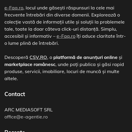
e-Faq.ro
, locul unde găsești răspunsuri la cele mai
frecvente întrebări din diverse domenii. Explorează o
colecție vastă de informații utile și soluții la problemele
tale, toate la doar câteva click-uri distanță. Simplu,
accesibil și informativ –
e-Faq.ro
îți aduce claritate într-
o lume plină de întrebări.
Descoperă
CSV.RO
, o
platformă de anunțuri online
și
marketplace românesc
, unde poți publica și găsi rapid
produse, servicii, imobiliare, locuri de muncă și multe
altele.
Contact
ARC MEDIASOFT SRL
office@e-agentie.ro