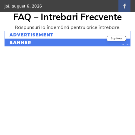
Skip
joi, august 6, 2026
face
to
FAQ – Intrebari Frecvente
content
Răspunsuri la îndemână pentru orice întrebare.