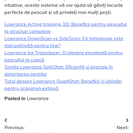
intuitive, aceste sisteme vă vor ajuta să găsiți locurile
perfecte de pescuit și să prindeți mai mulți pești.
Lowrance Active Imaging 3D: Beneficii pentru pescuitul
la structuri complexe
Lowrance DownScan vs SideScan: Ce tehnologie este
mai potrivită pentru tine?
Lowrance Ice Transducer: O alegere excelentă pentru
pescuitul la copcă
Sonda Lowrance SplitShot: Eficiență și precizie în
detectarea peștilor
Totul despre Lowrance QuadShot: Beneficii și utilizări
pentru scanarea extinsă
Posted in
Lowrance
Navigare
Previous:
Next:
în