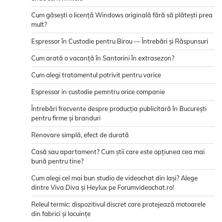
Cum găsești o licență Windows originală fără să plătești prea
mult?
Espressor în Custodie pentru Birou — Întrebări și Răspunsuri
Cum arată o vacanță în Santorini în extrasezon?
Cum alegi tratamentul potrivit pentru varice
Espressor in custodie pemntru orice companie
Întrebări frecvente despre producția publicitară în București
pentru firme și branduri
Renovare simplă, efect de durată
Casă sau apartament? Cum știi care este opțiunea cea mai
bună pentru tine?
Cum alegi cel mai bun studio de videochat din Iași? Alege
dintre Viva Diva și Heylux pe Forumvideochat.ro!
Releul termic: dispozitivul discret care protejează motoarele
din fabrici și locuințe