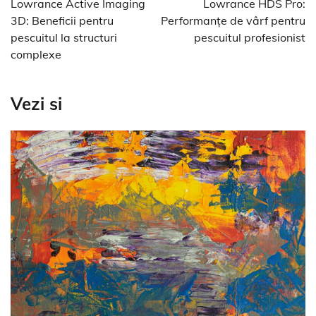
Lowrance Active Imaging
Lowrance HDS Pro:
articole
3D: Beneficii pentru
Performanțe de vârf pentru
pescuitul la structuri
pescuitul profesionist
complexe
Vezi si