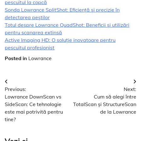
pescuitul la copcă
Sonda Lowrance SplitShot: Eficiență și precizie în
detectarea peștilor
Totul despre Lowrance QuadShot: Beneficii și utilizări
pentru scanarea extinsă
Active Imaging HD: O soluție inovatoare pentru
pescuitul profesionist
Posted in
Lowrance
Navigare
Previous:
Next:
în
Lowrance DownScan vs
Cum să alegi între
articole
SideScan: Ce tehnologie
TotalScan și StructureScan
este mai potrivită pentru
de la Lowrance
tine?