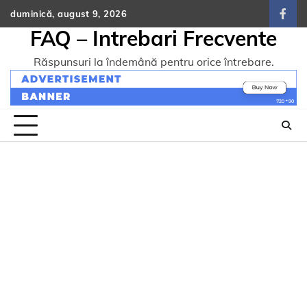
Skip
duminică, august 9, 2026
face
to
FAQ – Intrebari Frecvente
content
Răspunsuri la îndemână pentru orice întrebare.