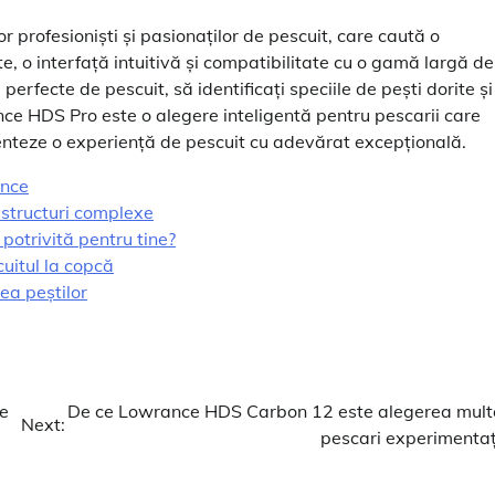
 profesioniști și pasionaților de pescuit, care caută o
e, o interfață intuitivă și compatibilitate cu o gamă largă de
erfecte de pescuit, să identificați speciile de pești dorite și
ance HDS Pro este o alegere inteligentă pentru pescarii care
enteze o experiență de pescuit cu adevărat excepțională.
ance
 structuri complexe
otrivită pentru tine?
uitul la copcă
ea peștilor
de
De ce Lowrance HDS Carbon 12 este alegerea mult
Next:
pescari experimentaț