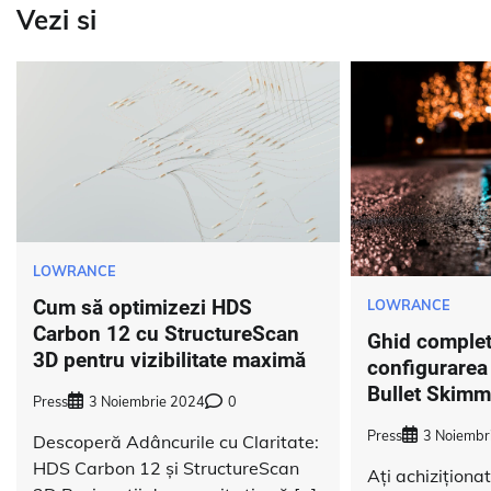
articole
Vezi si
LOWRANCE
Cum să optimizezi HDS
LOWRANCE
Carbon 12 cu StructureScan
Ghid complet
3D pentru vizibilitate maximă
configurarea
Bullet Skimm
Press
3 Noiembrie 2024
0
Press
3 Noiembr
Descoperă Adâncurile cu Claritate:
HDS Carbon 12 și StructureScan
Ați achizițion