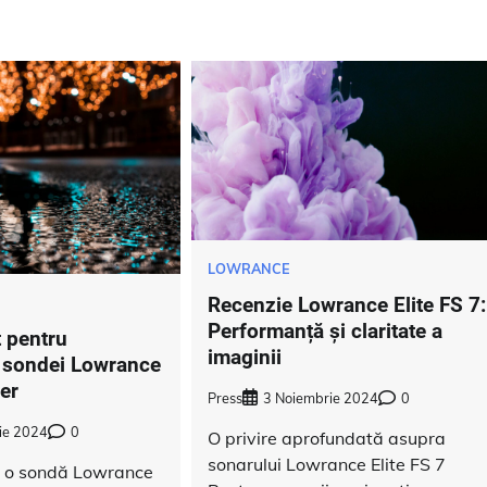
LOWRANCE
Recenzie Lowrance Elite FS 7:
Performanță și claritate a
 pentru
imaginii
 sondei Lowrance
er
Press
3 Noiembrie 2024
0
ie 2024
0
O privire aprofundată asupra
sonarului Lowrance Elite FS 7
at o sondă Lowrance