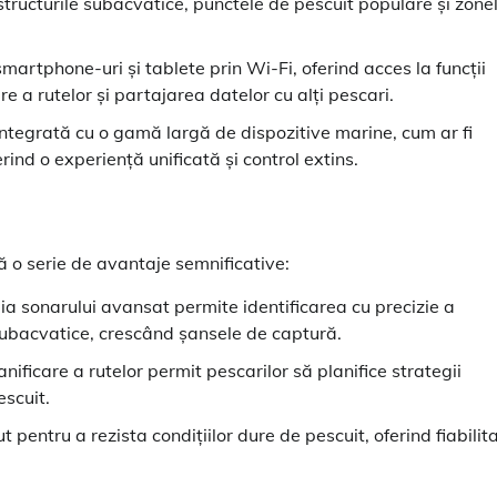
structurile subacvatice, punctele de pescuit populare și zone
martphone-uri și tablete prin Wi-Fi, oferind acces la funcții
re a rutelor și partajarea datelor cu alți pescari.
ntegrată cu o gamă largă de dispozitive marine, cum ar fi
ind o experiență unificată și control extins.
ă o serie de avantaje semnificative:
a sonarului avansat permite identificarea cu precizie a
r subacvatice, crescând șansele de captură.
anificare a rutelor permit pescarilor să planifice strategii
escuit.
entru a rezista condițiilor dure de pescuit, oferind fiabilit