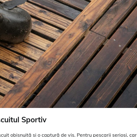
uitul Sportiv
cuit obișnuită și o captură de vis. Pentru pescarii serioși, ca