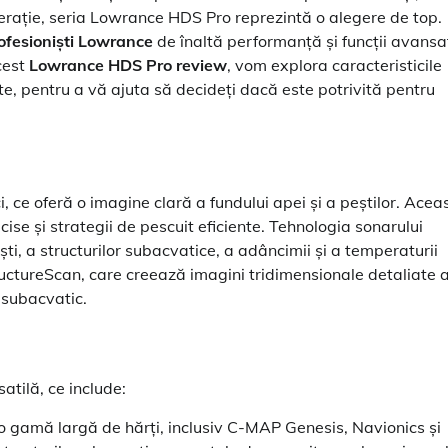
nerație, seria Lowrance HDS Pro reprezintă o alegere de top.
ofesioniști Lowrance
de înaltă performanță și funcții avansa
acest
Lowrance HDS Pro review
, vom explora caracteristicile
e, pentru a vă ajuta să decideți dacă este potrivită pentru
 ce oferă o imagine clară a fundului apei și a peștilor. Acea
cise și strategii de pescuit eficiente. Tehnologia sonarului
ti, a structurilor subacvatice, a adâncimii și a temperaturii
ctureScan, care creează imagini tridimensionale detaliate a
 subacvatic.
atilă, ce include:
 gamă largă de hărți, inclusiv C-MAP Genesis, Navionics și