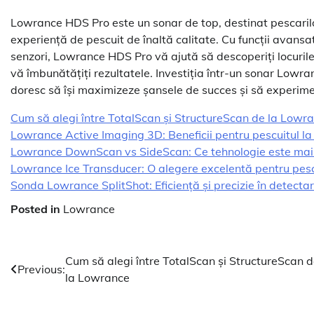
Lowrance HDS Pro este un sonar de top, destinat pescarilor
experiență de pescuit de înaltă calitate. Cu funcții avansat
senzori, Lowrance HDS Pro vă ajută să descoperiți locurile p
vă îmbunătățiți rezultatele. Investiția într-un sonar Lowr
doresc să își maximizeze șansele de succes și să experim
Cum să alegi între TotalScan și StructureScan de la Lowr
Lowrance Active Imaging 3D: Beneficii pentru pescuitul la
Lowrance DownScan vs SideScan: Ce tehnologie este mai p
Lowrance Ice Transducer: O alegere excelentă pentru pesc
Sonda Lowrance SplitShot: Eficiență și precizie în detectar
Posted in
Lowrance
Navigare
Cum să alegi între TotalScan și StructureScan 
Previous:
la Lowrance
în