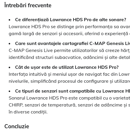
Întrebări frecvente
Ce diferențiază Lowrance HDS Pro de alte sonare?
Lowrance HDS Pro se distinge prin performanța sa avansa
gamă largă de senzori și accesorii, oferind o experiență d
Care sunt avantajele cartografiei C-MAP Genesis Li
C-MAP Genesis Live permite utilizatorilor să creeze hărț
identificând structuri subacvatice, adâncimi și alte detal
Cât de ușor este de utilizat Lowrance HDS Pro?
Interfața intuitivă și meniul ușor de navigat fac din Lo
nivelurile, simplificând procesul de configurare și utilizar
Ce tipuri de senzori sunt compatibile cu Lowrance 
Sonarul Lowrance HDS Pro este compatibil cu o varietate 
CHIRP, senzori de temperatură, senzori de adâncime și se
în diverse condiții.
Concluzie