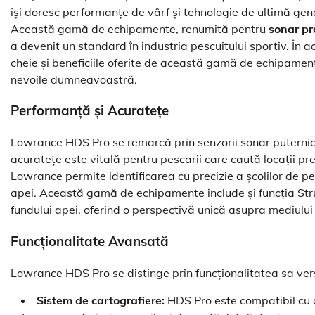
își doresc performanțe de vârf și tehnologie de ultimă ge
Această gamă de echipamente, renumită pentru
sonar pr
a devenit un standard în industria pescuitului sportiv. În 
cheie și beneficiile oferite de această gamă de echipament
nevoile dumneavoastră.
Performanță și Acuratețe
Lowrance HDS Pro se remarcă prin senzorii sonar puternici,
acuratețe este vitală pentru pescarii care caută locații pre
Lowrance permite identificarea cu precizie a școlilor de peș
apei. Această gamă de echipamente include și funcția Stru
fundului apei, oferind o perspectivă unică asupra mediului
Funcționalitate Avansată
Lowrance HDS Pro se distinge prin funcționalitatea sa vers
Sistem de cartografiere:
HDS Pro este compatibil cu o