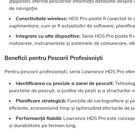
Jeppesen, oferind pescarilor informații detaliate despre 
de navigație.
Conectivitate wireless:
HDS Pro poate fi conectat la s
suplimentare, cum ar fi actualizări de software, planifica
Integrare cu alte dispozitive:
Seria HDS Pro poate fi i
motoarele, instrumentele și sistemele de comunicare, ofer
Beneficii pentru Pescarii Profesioniști
Pentru pescarii profesioniști, seria Lowrance HDS Pro ofer
Identificarea cu precizie a zonei de pescuit:
Tehnologi
punctelor de pescuit, a școlilor de pești și a structurilo
Planificare strategică:
Funcțiile de cartografiere și pl
eficiente, economisind timp și optimizând eforturile de p
Performanță fiabilă:
Lowrance HDS Pro este conceput p
și durabilitate pe termen lung.