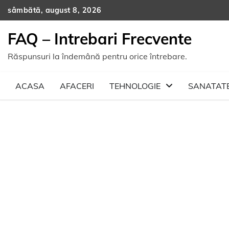
Skip
sâmbătă, august 8, 2026
to
content
FAQ – Intrebari Frecvente
Răspunsuri la îndemână pentru orice întrebare.
ACASA
AFACERI
TEHNOLOGIE
SANATAT