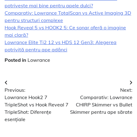
potrivește mai bine pentru apele dulci?
Comparativ: Lowrance TotalScan vs Active Imaging 3D
pentru structuri complexe
Hook Reveal 5 vs HOOK2 5: Ce sonar oferă o imagine
mai clară?
Lowrance Elite Ti2 12 vs HDS 12 Gen3: Alegerea
potrivită pentru ape adânci
Posted in
Lowrance
Navigare
Previous:
Next:
în
Lowrance Hook2 7
Comparativ: Lowrance
articole
TripleShot vs Hook Reveal 7
CHIRP Skimmer vs Bullet
TripleShot: Diferențe
Skimmer pentru ape sărate
esențiale