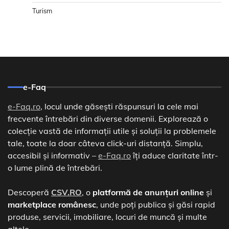
Turism
e-Faq
e-Faq.ro
, locul unde găsești răspunsuri la cele mai
frecvente întrebări din diverse domenii. Explorează o
colecție vastă de informații utile și soluții la problemele
tale, toate la doar câteva click-uri distanță. Simplu,
accesibil și informativ –
e-Faq.ro
îți aduce claritate într-
o lume plină de întrebări.
Descoperă
CSV.RO
, o
platformă de anunțuri online
și
marketplace românesc
, unde poți publica și găsi rapid
produse, servicii, imobiliare, locuri de muncă și multe