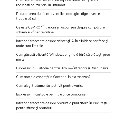
Cum diferentiezi deviatia de sept de rinita alergica si cum
recunosti cauza nasului infundat
Recuperarea după intervențiile oncologice digestive: ce
trebuie să știi
Ce este CSV.RO? Întrebări și răspunsuri despre cumpărare,
schimb și vânzare online
Întrebări frecvente despre asistenții AI în clinici: ce pot face și
unde sunt limitele
Cum găsești o licență Windows originală fără să plătești prea
mult?
Espressor în Custodie pentru Birou — Întrebări și Răspunsuri
Cum arată o vacanță în Santorini în extrasezon?
Cum alegi tratamentul potrivit pentru varice
Espressor in custodie pemntru orice companie
Întrebări frecvente despre producția publicitară în București
pentru firme și branduri