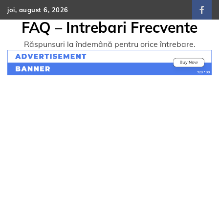
Skip
joi, august 6, 2026
face
to
FAQ – Intrebari Frecvente
content
Răspunsuri la îndemână pentru orice întrebare.