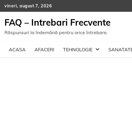
Skip
vineri, august 7, 2026
to
content
FAQ – Intrebari Frecvente
Răspunsuri la îndemână pentru orice întrebare.
ACASA
AFACERI
TEHNOLOGIE
SANATAT