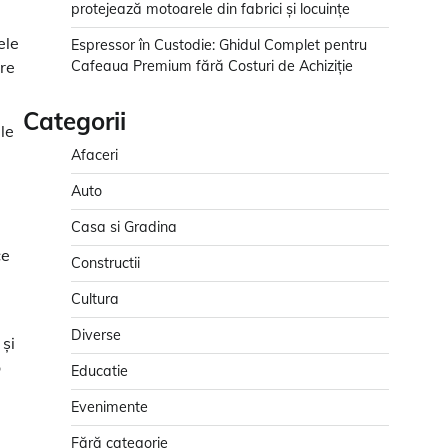
protejează motoarele din fabrici și locuințe
ele
Espressor în Custodie: Ghidul Complet pentru
are
Cafeaua Premium fără Costuri de Achiziție
Categorii
le
Afaceri
Auto
Casa si Gradina
ce
Constructii
Cultura
Diverse
 și
o
Educatie
Evenimente
Fără categorie