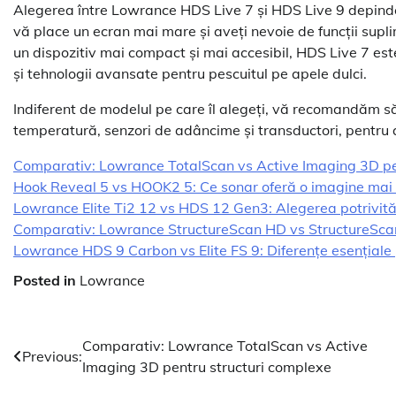
Alegerea între Lowrance HDS Live 7 și HDS Live 9 depinde
vă place un ecran mai mare și aveți nevoie de funcții supl
un dispozitiv mai compact și mai accesibil, HDS Live 7 es
și tehnologii avansate pentru pescuitul pe apele dulci.
Indiferent de modelul pe care îl alegeți, vă recomandăm să 
temperatură, senzori de adâncime și transductori, pentru
Comparativ: Lowrance TotalScan vs Active Imaging 3D pe
Hook Reveal 5 vs HOOK2 5: Ce sonar oferă o imagine mai 
Lowrance Elite Ti2 12 vs HDS 12 Gen3: Alegerea potrivit
Comparativ: Lowrance StructureScan HD vs StructureSc
Lowrance HDS 9 Carbon vs Elite FS 9: Diferențe esențiale 
Posted in
Lowrance
Navigare
Comparativ: Lowrance TotalScan vs Active
Previous:
Imaging 3D pentru structuri complexe
în