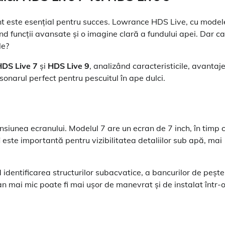
nt este esențial pentru succes. Lowrance HDS Live, cu model
ind funcții avansate și o imagine clară a fundului apei. Dar c
le?
HDS Live 7
și
HDS Live 9
, analizând caracteristicile, avantaje
sonarul perfect pentru pescuitul în ape dulci.
siunea ecranului. Modelul 7 are un ecran de 7 inch, în timp 
i
este importantă pentru vizibilitatea detaliilor sub apă, mai
dentificarea structurilor subacvatice, a bancurilor de pește
an mai mic poate fi mai ușor de manevrat și de instalat într-