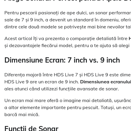
Pentru pescarii pasionați de ape dulci, un sonar performa
sale de 7 și 9 inch, a devenit un standard în domeniu, ofer
dintre cele două modele se potrivește mai bine nevoilor ta
Acest articol îți va prezenta o comparație detaliată între
și dezavantajele fiecărui model, pentru a te ajuta să alegi 
Dimensiune Ecran: 7 inch vs. 9 inch
Diferența majoră între HDS Live 7 și HDS Live 9 este dimen
HDS Live 9 are un ecran de 9 inch.
Dimensiunea ecranulu
ales atunci când utilizezi funcțiile avansate de sonar.
Un ecran mai mare oferă o imagine mai detaliată, ușurând i
a altor elemente importante pentru pescuit. Totuși, un ecr
barcă mai mică.
Funcții de Sonar