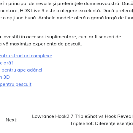
 în principal de nevoile și preferințele dumneavoastră. Dac
imentare, HDS Live 9 este o alegere excelentă. Dacă preferaț
te o opțiune bună. Ambele modele oferă o gamă largă de func
investiți în accesorii suplimentare, cum ar fi senzori de
 a vă maximiza experiența de pescuit.
ntru structuri complexe
clară?
ă pentru ape adânci
an 3D
pentru pescuit
Lowrance Hook2 7 TripleShot vs Hook Reveal
Next:
TripleShot: Diferențe esenția