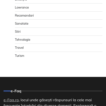
Lowrance
Recomandari
Sanatate
Stiri
Tehnologie
Travel
Turism
e-Faq
e-Faq.ro
, locul unde găsești răspunsuri la cele mai
frecvente întrebări din diverse domenii. Explorează o