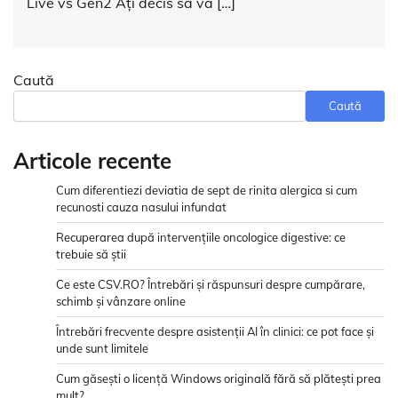
Live vs Gen2 Ați decis să vă […]
Caută
Caută
Articole recente
Cum diferentiezi deviatia de sept de rinita alergica si cum
recunosti cauza nasului infundat
Recuperarea după intervențiile oncologice digestive: ce
trebuie să știi
Ce este CSV.RO? Întrebări și răspunsuri despre cumpărare,
schimb și vânzare online
Întrebări frecvente despre asistenții AI în clinici: ce pot face și
unde sunt limitele
Cum găsești o licență Windows originală fără să plătești prea
mult?