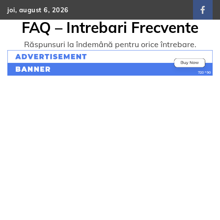
Skip
joi, august 6, 2026
face
to
FAQ – Intrebari Frecvente
content
Răspunsuri la îndemână pentru orice întrebare.