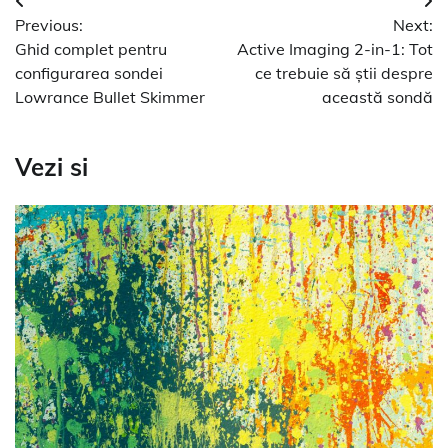
Navigare
Previous:
Next:
în
Ghid complet pentru
Active Imaging 2-in-1: Tot
articole
configurarea sondei
ce trebuie să știi despre
Lowrance Bullet Skimmer
această sondă
Vezi si