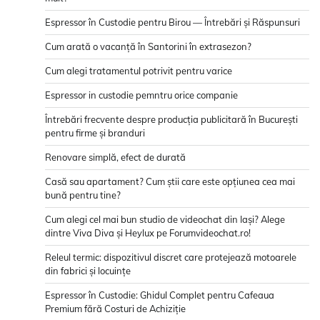
Espressor în Custodie pentru Birou — Întrebări și Răspunsuri
Cum arată o vacanță în Santorini în extrasezon?
Cum alegi tratamentul potrivit pentru varice
Espressor in custodie pemntru orice companie
Întrebări frecvente despre producția publicitară în București
pentru firme și branduri
Renovare simplă, efect de durată
Casă sau apartament? Cum știi care este opțiunea cea mai
bună pentru tine?
Cum alegi cel mai bun studio de videochat din Iași? Alege
dintre Viva Diva și Heylux pe Forumvideochat.ro!
Releul termic: dispozitivul discret care protejează motoarele
din fabrici și locuințe
Espressor în Custodie: Ghidul Complet pentru Cafeaua
Premium fără Costuri de Achiziție