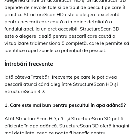
Alegerea dintre StructureScan HD și StructureScan 3D
depinde de nevoile tale și de tipul de pescuit pe care îl
practici. StructureScan HD este o alegere excelentă
pentru pescarii care caută o imagine detaliată a
fundului apei, la un preț accesibil. StructureScan 3D
este o alegere ideală pentru pescarii care caută o
vizualizare tridimensională completă, care le permite să
identifice rapid zonele cu potențial de pescuit.
Întrebări frecvente
Iată câteva întrebări frecvente pe care le pot avea
pescarii atunci când aleg între StructureScan HD și
StructureScan 3D:
1. Care este mai bun pentru pescuitul în apă adâncă?
Atât StructureScan HD, cât și StructureScan 3D pot fi
eficiente în apa adâncă. StructureScan 3D oferă imagini
mai detaliate, ceea ce poate fi benefic pentru