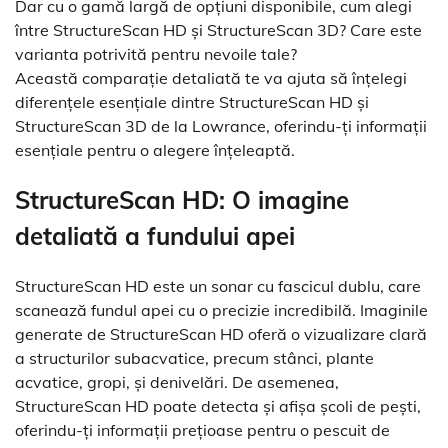
Dar cu o gamă largă de opțiuni disponibile, cum alegi
între StructureScan HD și StructureScan 3D? Care este
varianta potrivită pentru nevoile tale?
Această comparație detaliată te va ajuta să înțelegi
diferențele esențiale dintre StructureScan HD și
StructureScan 3D de la Lowrance, oferindu-ți informații
esențiale pentru o alegere înțeleaptă.
StructureScan HD: O imagine
detaliată a fundului apei
StructureScan HD este un sonar cu fascicul dublu, care
scanează fundul apei cu o precizie incredibilă. Imaginile
generate de StructureScan HD oferă o vizualizare clară
a structurilor subacvatice, precum stânci, plante
acvatice, gropi, și denivelări. De asemenea,
StructureScan HD poate detecta și afișa școli de pești,
oferindu-ți informații prețioase pentru o pescuit de