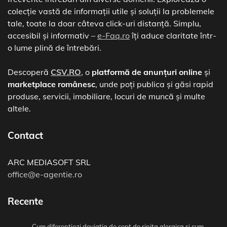
colecție vastă de informații utile și soluții la problemele
tale, toate la doar câteva click-uri distanță. Simplu,
accesibil și informativ –
e-Faq.ro
îți aduce claritate într-
o lume plină de întrebări.
Descoperă
CSV.RO
, o
platformă de anunțuri online
și
marketplace românesc
, unde poți publica și găsi rapid
produse, servicii, imobiliare, locuri de muncă și multe
altele.
Contact
ARC MEDIASOFT SRL
office@e-agentie.ro
Recente
Cum diferentiezi deviatia de sept de rinita alergica si cum