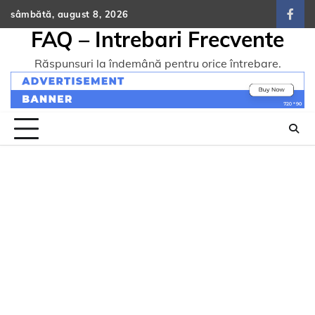
Skip
sâmbătă, august 8, 2026
face
to
FAQ – Intrebari Frecvente
content
Răspunsuri la îndemână pentru orice întrebare.