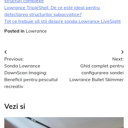
structuri complexe
Lowrance TripleShot: De ce este ideal pentru
detectarea structurilor subacvatice?
Tot ce trebuie să știi despre sonda Lowrance LiveSight
Posted in
Lowrance
Navigare
Previous:
Next:
în
Sonda Lowrance
Ghid complet pentru
articole
DownScan Imaging:
configurarea sondei
Beneficii pentru pescuitul
Lowrance Bullet Skimmer
recreativ
Vezi si