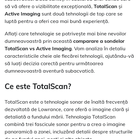
să vă ofere o vizibilitate excepțională,
TotalScan
și
Active Imaging
sunt două tehnologii de top care se
luptă pentru a oferi cea mai bună experiență.
Aflați care tehnologie se potrivește mai bine nevoilor
dumneavoastră prin această
comparare a sondelor
TotalScan vs Active Imaging
. Vom analiza în detaliu
caracteristicile cheie ale fiecărei tehnologii, ajutându-vă
să luați decizia corectă pentru următoarea
dumneavoastră aventură subacvatică.
Ce este TotalScan?
TotalScan este o tehnologie sonar de înaltă frecvență
dezvoltată de Lowrance, care oferă o imagine clară și
detaliată a fundului mării. Tehnologia TotalScan
combină trei fascicule sonar pentru a crea o imagine
panoramică a zonei, incluzând detalii despre structurile
de pe fundul apei, pești și alte obiecte.