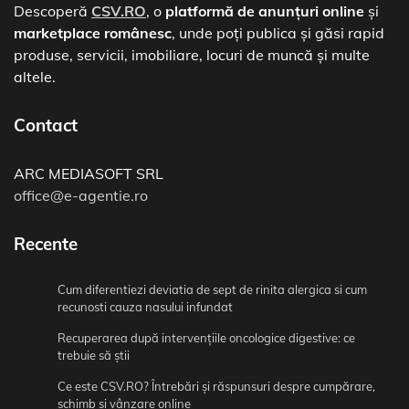
Descoperă
CSV.RO
, o
platformă de anunțuri online
și
marketplace românesc
, unde poți publica și găsi rapid
produse, servicii, imobiliare, locuri de muncă și multe
altele.
Contact
ARC MEDIASOFT SRL
office@e-agentie.ro
Recente
Cum diferentiezi deviatia de sept de rinita alergica si cum
recunosti cauza nasului infundat
Recuperarea după intervențiile oncologice digestive: ce
trebuie să știi
Ce este CSV.RO? Întrebări și răspunsuri despre cumpărare,
schimb și vânzare online