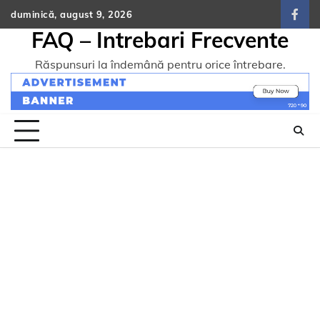
Skip
duminică, august 9, 2026
face
to
FAQ – Intrebari Frecvente
content
Răspunsuri la îndemână pentru orice întrebare.