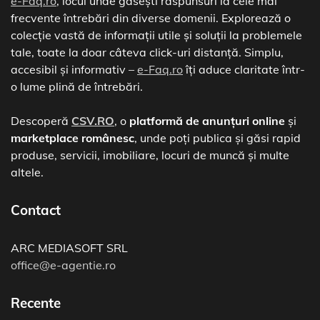
e-Faq.ro
, locul unde găsești răspunsuri la cele mai
frecvente întrebări din diverse domenii. Explorează o
colecție vastă de informații utile și soluții la problemele
tale, toate la doar câteva click-uri distanță. Simplu,
accesibil și informativ –
e-Faq.ro
îți aduce claritate într-
o lume plină de întrebări.
Descoperă
CSV.RO
, o
platformă de anunțuri online
și
marketplace românesc
, unde poți publica și găsi rapid
produse, servicii, imobiliare, locuri de muncă și multe
altele.
Contact
ARC MEDIASOFT SRL
office@e-agentie.ro
Recente