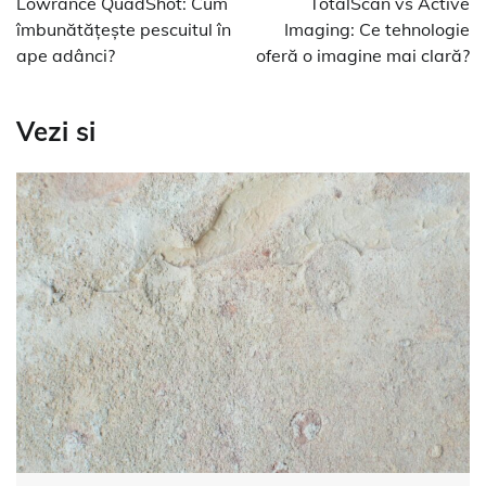
Lowrance QuadShot: Cum
TotalScan vs Active
articole
îmbunătățește pescuitul în
Imaging: Ce tehnologie
ape adânci?
oferă o imagine mai clară?
Vezi si