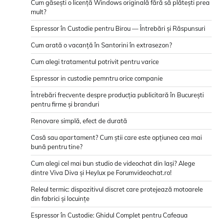
Cum găsești o licență Windows originală fără să plătești prea
mult?
Espressor în Custodie pentru Birou — Întrebări și Răspunsuri
Cum arată o vacanță în Santorini în extrasezon?
Cum alegi tratamentul potrivit pentru varice
Espressor in custodie pemntru orice companie
Întrebări frecvente despre producția publicitară în București
pentru firme și branduri
Renovare simplă, efect de durată
Casă sau apartament? Cum știi care este opțiunea cea mai
bună pentru tine?
Cum alegi cel mai bun studio de videochat din Iași? Alege
dintre Viva Diva și Heylux pe Forumvideochat.ro!
Releul termic: dispozitivul discret care protejează motoarele
din fabrici și locuințe
Espressor în Custodie: Ghidul Complet pentru Cafeaua