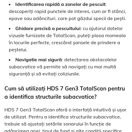
Identificarea rapidă a zonelor de pescuit
:
descoperiți rapid punctele de interes, cum ar fi stânci,
epave sau adâncituri, care pot găzdui specii de pești.
Ghidare precisă a pescuitului
: cu ajutorul datelor
vizuale furnizate de TotalScan, puteți plasa momeala
în locurile perfecte, crescând șansele de prindere a
peștelui.
Navigatie mai sigură
: detectarea obstacolelor
subacvatice vă permite să navigați cu mai multă
siguranță și să evitați coliziunile.
Cum să utilizați HDS 7 Gen3 TotalScan pentru
a identifica structurile subacvatice?
HDS 7 Gen3 TotalScan oferă o interfață intuitivă și ușor
de utilizat. Pentru a identifica structurile subacvatice,
trebuie să ajustați setările sonarului în funcție de
adâncimea apei, tipul de fund și alte condiții specifice.