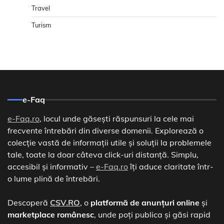
Travel
Turism
e-Faq
e-Faq.ro
, locul unde găsești răspunsuri la cele mai
frecvente întrebări din diverse domenii. Explorează o
colecție vastă de informații utile și soluții la problemele
tale, toate la doar câteva click-uri distanță. Simplu,
accesibil și informativ –
e-Faq.ro
îți aduce claritate într-
o lume plină de întrebări.
Descoperă
CSV.RO
, o
platformă de anunțuri online
și
marketplace românesc
, unde poți publica și găsi rapid