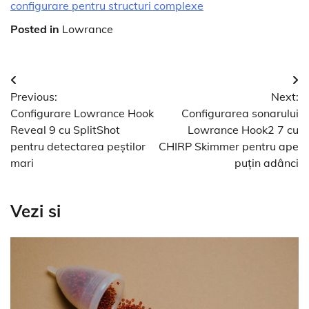
configurare pentru structuri complexe
Posted in
Lowrance
Navigare
Previous:
Next:
în
Configurare Lowrance Hook
Configurarea sonarului
articole
Reveal 9 cu SplitShot
Lowrance Hook2 7 cu
pentru detectarea peștilor
CHIRP Skimmer pentru ape
mari
puțin adânci
Vezi si