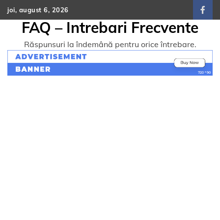
Skip
joi, august 6, 2026
face
to
FAQ – Intrebari Frecvente
content
Răspunsuri la îndemână pentru orice întrebare.