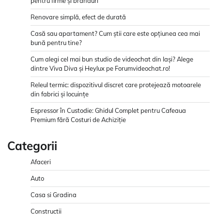
pentru firme și branduri
Renovare simplă, efect de durată
Casă sau apartament? Cum știi care este opțiunea cea mai
bună pentru tine?
Cum alegi cel mai bun studio de videochat din Iași? Alege
dintre Viva Diva și Heylux pe Forumvideochat.ro!
Releul termic: dispozitivul discret care protejează motoarele
din fabrici și locuințe
Espressor în Custodie: Ghidul Complet pentru Cafeaua
Premium fără Costuri de Achiziție
Categorii
Afaceri
Auto
Casa si Gradina
Constructii