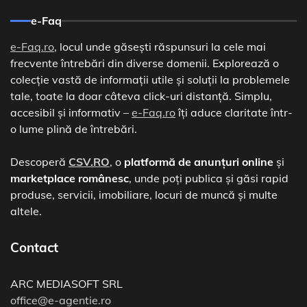
e-Faq
e-Faq.ro
, locul unde găsești răspunsuri la cele mai
frecvente întrebări din diverse domenii. Explorează o
colecție vastă de informații utile și soluții la problemele
tale, toate la doar câteva click-uri distanță. Simplu,
accesibil și informativ –
e-Faq.ro
îți aduce claritate într-
o lume plină de întrebări.
Descoperă
CSV.RO
, o
platformă de anunțuri online
și
marketplace românesc
, unde poți publica și găsi rapid
produse, servicii, imobiliare, locuri de muncă și multe
altele.
Contact
ARC MEDIASOFT SRL
office@e-agentie.ro