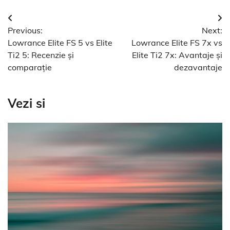
Navigare
Previous:
Next:
în
Lowrance Elite FS 5 vs Elite
Lowrance Elite FS 7x vs
articole
Ti2 5: Recenzie și
Elite Ti2 7x: Avantaje și
comparație
dezavantaje
Vezi si