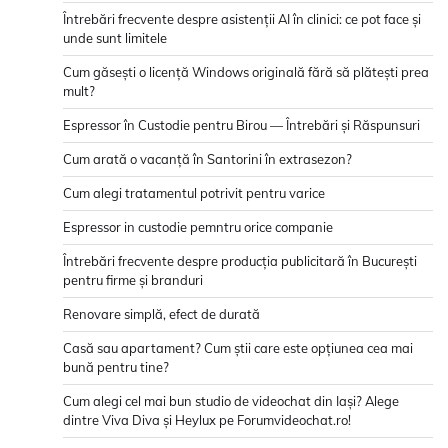
Întrebări frecvente despre asistenții AI în clinici: ce pot face și
unde sunt limitele
Cum găsești o licență Windows originală fără să plătești prea
mult?
Espressor în Custodie pentru Birou — Întrebări și Răspunsuri
Cum arată o vacanță în Santorini în extrasezon?
Cum alegi tratamentul potrivit pentru varice
Espressor in custodie pemntru orice companie
Întrebări frecvente despre producția publicitară în București
pentru firme și branduri
Renovare simplă, efect de durată
Casă sau apartament? Cum știi care este opțiunea cea mai
bună pentru tine?
Cum alegi cel mai bun studio de videochat din Iași? Alege
dintre Viva Diva și Heylux pe Forumvideochat.ro!