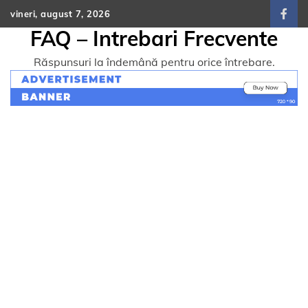
Skip
vineri, august 7, 2026
face
to
FAQ – Intrebari Frecvente
content
Răspunsuri la îndemână pentru orice întrebare.