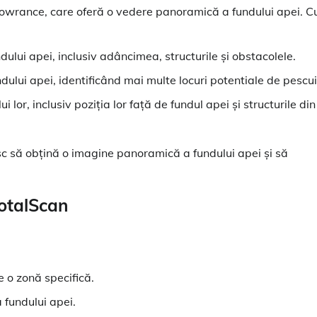
owrance, care oferă o vedere panoramică a fundului apei. C
lui apei, inclusiv adâncimea, structurile și obstacolele.
ndului apei, identificând mai multe locuri potentiale de pescui
i lor, inclusiv poziția lor față de fundul apei și structurile din
sc să obțină o imagine panoramică a fundului apei și să
TotalScan
e o zonă specifică.
fundului apei.