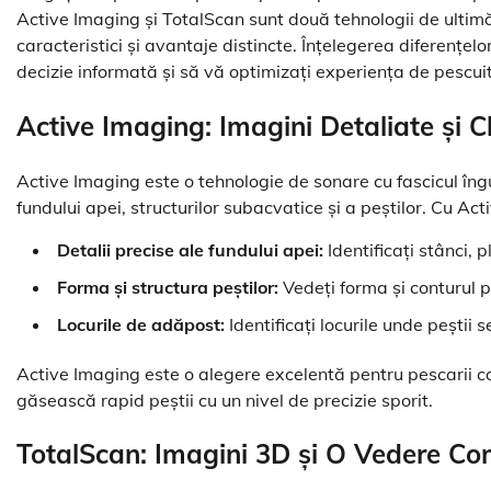
Active Imaging și TotalScan sunt două tehnologii de ultimă
caracteristici și avantaje distincte. Înțelegerea diferențel
decizie informată și să vă optimizați experiența de pescuit
Active Imaging: Imagini Detaliate și C
Active Imaging este o tehnologie de sonare cu fascicul îng
fundului apei, structurilor subacvatice și a peștilor. Cu Ac
Detalii precise ale fundului apei:
Identificați stânci, p
Forma și structura peștilor:
Vedeți forma și conturul p
Locurile de adăpost:
Identificați locurile unde peștii 
Active Imaging este o alegere excelentă pentru pescarii ca
găsească rapid peștii cu un nivel de precizie sporit.
TotalScan: Imagini 3D și O Vedere Co