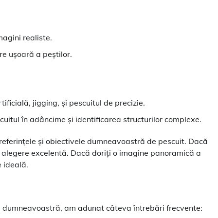
magini realiste.
e ușoară a peștilor.
icială, jigging, și pescuitul de precizie.
uitul în adâncime și identificarea structurilor complexe.
referințele și obiectivele dumneavoastră de pescuit. Dacă
e o alegere excelentă. Dacă doriți o imagine panoramică a
 ideală.
ile dumneavoastră, am adunat câteva întrebări frecvente: