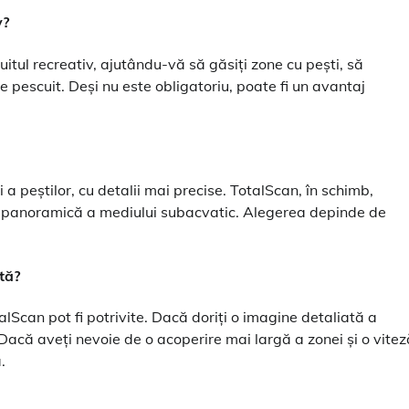
v?
itul recreativ, ajutându-vă să găsiți zone cu pești, să
 de pescuit. Deși nu este obligatoriu, poate fi un avantaj
a peștilor, cu detalii mai precise. TotalScan, în schimb,
e panoramică a mediului subacvatic. Alegerea depinde de
tă?
alScan pot fi potrivite. Dacă doriți o imagine detaliată a
 Dacă aveți nevoie de o acoperire mai largă a zonei și o vitez
.