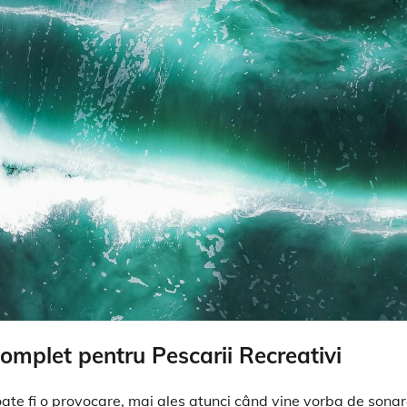
omplet pentru Pescarii Recreativi
oate fi o provocare, mai ales atunci când vine vorba de sonar