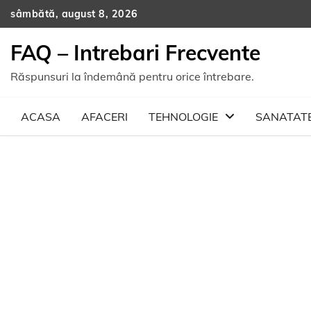
Skip
sâmbătă, august 8, 2026
to
content
FAQ – Intrebari Frecvente
Răspunsuri la îndemână pentru orice întrebare.
ACASA
AFACERI
TEHNOLOGIE
SANATAT