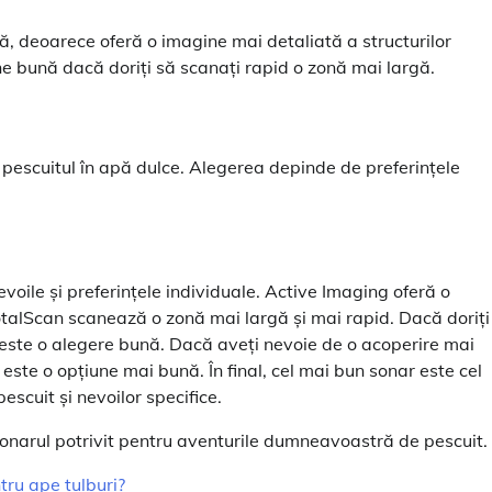
ă, deoarece oferă o imagine mai detaliată a structurilor
une bună dacă doriți să scanați rapid o zonă mai largă.
u pescuitul în apă dulce. Alegerea depinde de preferințele
oile și preferințele individuale. Active Imaging oferă o
TotalScan scanează o zonă mai largă și mai rapid. Dacă doriți
g este o alegere bună. Dacă aveți nevoie de o acoperire mai
este o opțiune mai bună. În final, cel mai bun sonar este cel
scuit și nevoilor specifice.
onarul potrivit pentru aventurile dumneavoastră de pescuit.
tru ape tulburi?