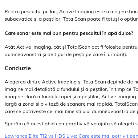
Pentru pescuitul pe lac, Active Imaging este o alegere bun
subacvatice și a peștilor. TotalScan poate fi totuși o opți
Care sonar este mai bun pentru pescuitul în apă dulce?
Atât Active Imaging, cât și TotalScan pot fi folosite pentr
dumneavoastră și de tipul de pești pe care îi urmăriți.
Concluzie
Alegerea dintre Active Imaging și TotalScan depinde de nev
imagine mai detaliată a fundului și a peștilor, în timp ce 
imagine clară a fundului apei și a peștilor, Active Imagin
largă a zonei și o viteză de scanare mai rapidă, TotalScan 
care se potrivește cel mai bine stilului dumneavoastră de pe
Sperăm că acest ghid comparativ vă va ajuta să alegeți s
Lowrance Elite Ti2 vs HDS Live: Care este mai potrivit pen