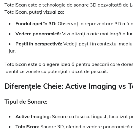
TotalScan este o tehnologie de sonare 3D dezvoltată de L
TotalScan, puteți vizualiza:
Fundul apei în 3D:
Observați o reprezentare 3D a fundu
Vedere panoramică:
Vizualizați o arie mai largă a fu
Peștii în perspectivă:
Vedeți peștii în contextul mediulu
jur.
TotalScan este o alegere ideală pentru pescarii care dore
identifice zonele cu potențial ridicat de pescuit.
Diferențele Cheie: Active Imaging vs 
Tipul de Sonare:
Active Imaging:
Sonare cu fascicul îngust, focalizat p
TotalScan:
Sonare 3D, oferind o vedere panoramică a 