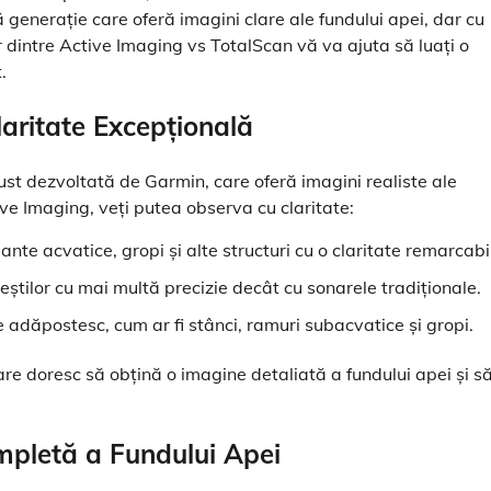
 generație care oferă imagini clare ale fundului apei, dar cu
or dintre Active Imaging vs TotalScan vă va ajuta să luați o
.
laritate Excepțională
ust dezvoltată de Garmin, care oferă imagini realiste ale
tive Imaging, veți putea observa cu claritate:
lante acvatice, gropi și alte structuri cu o claritate remarcabi
eștilor cu mai multă precizie decât cu sonarele tradiționale.
se adăpostesc, cum ar fi stânci, ramuri subacvatice și gropi.
re doresc să obțină o imagine detaliată a fundului apei și s
mpletă a Fundului Apei