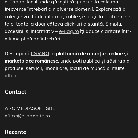
e-Faq.ro
, locul unde găsești răspunsuri la cele mai
frecvente întrebări din diverse domenii. Explorează o
colecție vastă de informații utile și soluții la problemele
tale, toate la doar câteva click-uri distanță. Simplu,
accesibil și informativ –
e-Faq.ro
îți aduce claritate într-
o lume plină de întrebări.
Descoperă
CSV.RO
, o
platformă de anunțuri online
și
marketplace românesc
, unde poți publica și găsi rapid
produse, servicii, imobiliare, locuri de muncă și multe
altele.
Contact
ARC MEDIASOFT SRL
office@e-agentie.ro
Recente