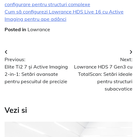
configurare pentru structuri complexe
Cum să configurezi Lowrance HDS Live 16 cu Active
Imaging pentru ape adânci
Posted in
Lowrance
Navigare
Previous:
Next:
în
Elite Ti2 7 și Active Imaging
Lowrance HDS 7 Gen3 cu
articole
2-in-1: Setări avansate
TotalScan: Setări ideale
pentru pescuitul de precizie
pentru structuri
subacvatice
Vezi si