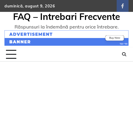
Skip
duminică, august 9, 2026
face
to
FAQ – Intrebari Frecvente
content
Răspunsuri la îndemână pentru orice întrebare.