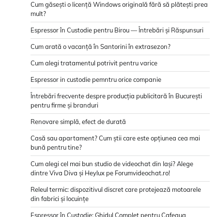
Cum găsești o licență Windows originală fără să plătești prea
mult?
Espressor în Custodie pentru Birou — Întrebări și Răspunsuri
Cum arată o vacanță în Santorini în extrasezon?
Cum alegi tratamentul potrivit pentru varice
Espressor in custodie pemntru orice companie
Întrebări frecvente despre producția publicitară în București
pentru firme și branduri
Renovare simplă, efect de durată
Casă sau apartament? Cum știi care este opțiunea cea mai
bună pentru tine?
Cum alegi cel mai bun studio de videochat din Iași? Alege
dintre Viva Diva și Heylux pe Forumvideochat.ro!
Releul termic: dispozitivul discret care protejează motoarele
din fabrici și locuințe
Espressor în Custodie: Ghidul Complet pentru Cafeaua