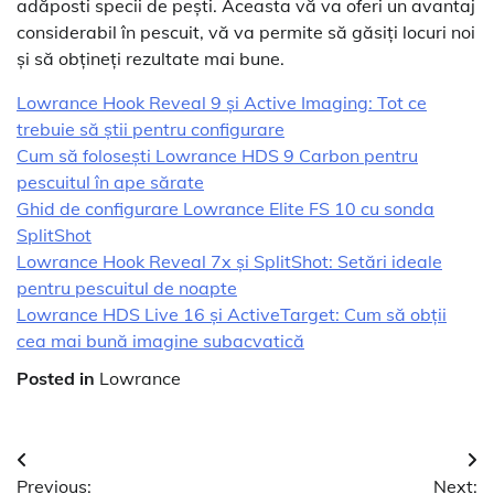
adăposti specii de pești. Aceasta vă va oferi un avantaj
considerabil în pescuit, vă va permite să găsiți locuri noi
și să obțineți rezultate mai bune.
Lowrance Hook Reveal 9 și Active Imaging: Tot ce
trebuie să știi pentru configurare
Cum să folosești Lowrance HDS 9 Carbon pentru
pescuitul în ape sărate
Ghid de configurare Lowrance Elite FS 10 cu sonda
SplitShot
Lowrance Hook Reveal 7x și SplitShot: Setări ideale
pentru pescuitul de noapte
Lowrance HDS Live 16 și ActiveTarget: Cum să obții
cea mai bună imagine subacvatică
Posted in
Lowrance
Navigare
Previous:
Next: