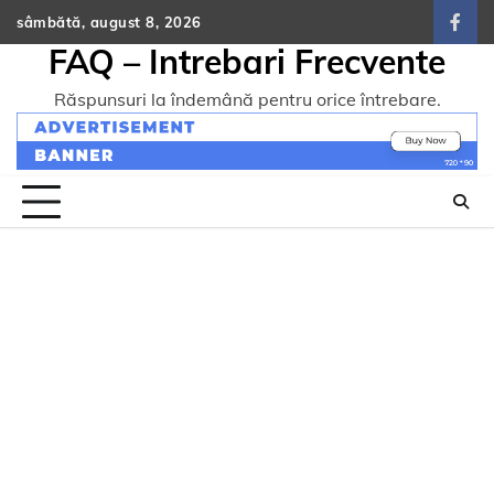
Skip
sâmbătă, august 8, 2026
face
to
FAQ – Intrebari Frecvente
content
Răspunsuri la îndemână pentru orice întrebare.