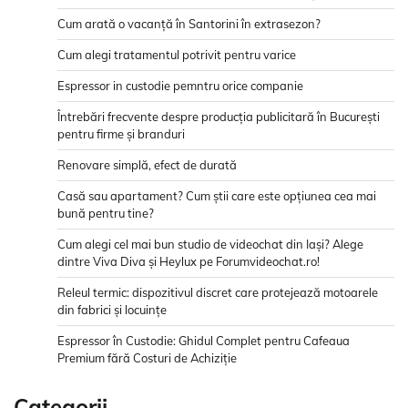
Cum arată o vacanță în Santorini în extrasezon?
Cum alegi tratamentul potrivit pentru varice
Espressor in custodie pemntru orice companie
Întrebări frecvente despre producția publicitară în București
pentru firme și branduri
Renovare simplă, efect de durată
Casă sau apartament? Cum știi care este opțiunea cea mai
bună pentru tine?
Cum alegi cel mai bun studio de videochat din Iași? Alege
dintre Viva Diva și Heylux pe Forumvideochat.ro!
Releul termic: dispozitivul discret care protejează motoarele
din fabrici și locuințe
Espressor în Custodie: Ghidul Complet pentru Cafeaua
Premium fără Costuri de Achiziție
Categorii