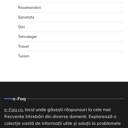
Recomandari
Sanatate
Stiri
Tehnologie
Travel
Turism
e-Faq
e-Faq.ro
, locul unde găsești răspunsuri la cele mai
frecvente întrebări din diverse domenii. Explorează o
colecție vastă de informații utile și soluții la problemele