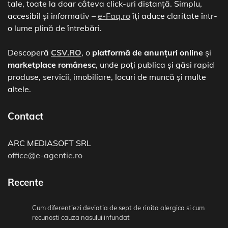
tale, toate la doar câteva click-uri distanță. Simplu,
accesibil și informativ –
e-Faq.ro
îți aduce claritate într-
o lume plină de întrebări.
Descoperă
CSV.RO
, o
platformă de anunțuri online
și
marketplace românesc
, unde poți publica și găsi rapid
produse, servicii, imobiliare, locuri de muncă și multe
altele.
Contact
ARC MEDIASOFT SRL
office@e-agentie.ro
Recente
Cum diferentiezi deviatia de sept de rinita alergica si cum
recunosti cauza nasului infundat