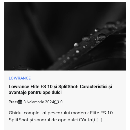
LOWRANCE
Lowrance Elite FS 10 și SplitShot: Caracteristici și
avantaje pentru ape dulci
Press
3 Noiembrie 2024
0
Ghidul complet al pescarului modern: Elite FS 10
SplitShot și sonarul de ape dulci Căutați […]