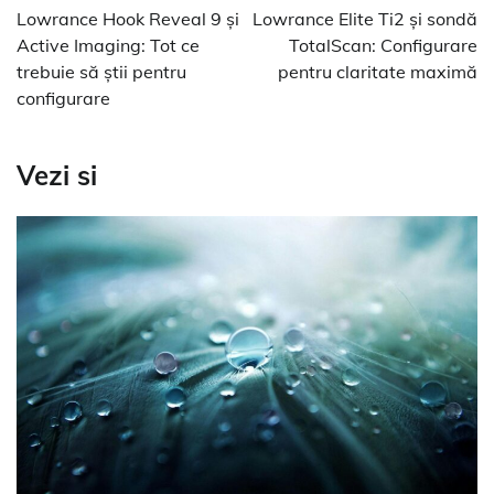
în
Lowrance Hook Reveal 9 și
Lowrance Elite Ti2 și sondă
articole
Active Imaging: Tot ce
TotalScan: Configurare
trebuie să știi pentru
pentru claritate maximă
configurare
Vezi si