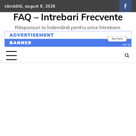
Skip
sâmbătă, august 8, 2026
face
to
FAQ – Intrebari Frecvente
content
Răspunsuri la îndemână pentru orice întrebare.