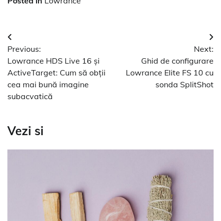
Posted in
Lowrance
Navigare
Previous:
Next:
în
Lowrance HDS Live 16 și
Ghid de configurare
articole
ActiveTarget: Cum să obții
Lowrance Elite FS 10 cu
cea mai bună imagine
sonda SplitShot
subacvatică
Vezi si