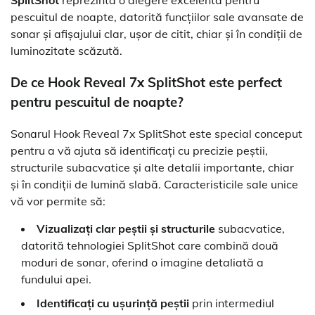
SplitShot
reprezintă o alegere excelentă pentru
pescuitul de noapte, datorită funcțiilor sale avansate de
sonar și afișajului clar, ușor de citit, chiar și în condiții de
luminozitate scăzută.
De ce Hook Reveal 7x SplitShot este perfect
pentru pescuitul de noapte?
Sonarul Hook Reveal 7x SplitShot este special conceput
pentru a vă ajuta să identificați cu precizie peștii,
structurile subacvatice și alte detalii importante, chiar
și în condiții de lumină slabă. Caracteristicile sale unice
vă vor permite să:
Vizualizați clar peștii și structurile
subacvatice,
datorită tehnologiei SplitShot care combină două
moduri de sonar, oferind o imagine detaliată a
fundului apei.
Identificați cu ușurință peștii
prin intermediul