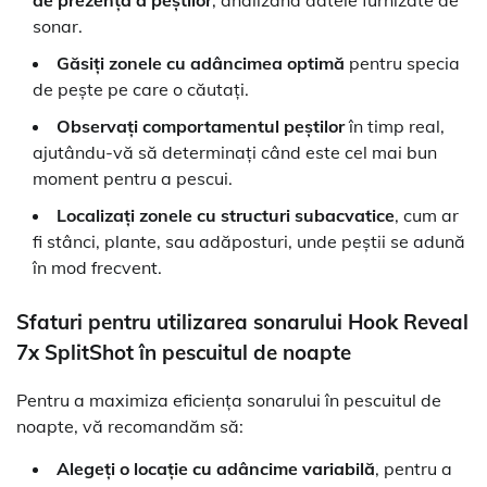
de prezență a peștilor
, analizând datele furnizate de
sonar.
Găsiți zonele cu adâncimea optimă
pentru specia
de pește pe care o căutați.
Observați comportamentul peștilor
în timp real,
ajutându-vă să determinați când este cel mai bun
moment pentru a pescui.
Localizați zonele cu structuri subacvatice
, cum ar
fi stânci, plante, sau adăposturi, unde peștii se adună
în mod frecvent.
Sfaturi pentru utilizarea sonarului Hook Reveal
7x SplitShot în pescuitul de noapte
Pentru a maximiza eficiența sonarului în pescuitul de
noapte, vă recomandăm să:
Alegeți o locație cu adâncime variabilă
, pentru a