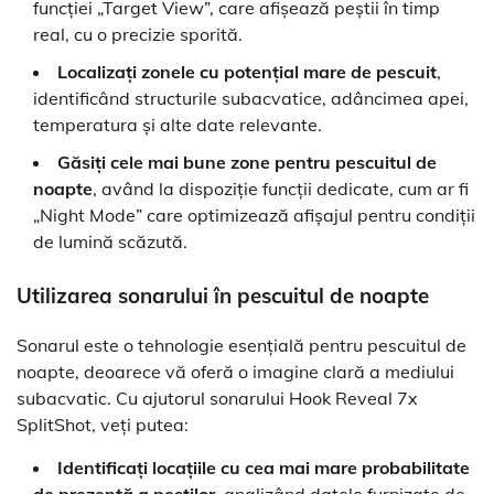
funcției „Target View”, care afișează peștii în timp
real, cu o precizie sporită.
Localizați zonele cu potențial mare de pescuit
,
identificând structurile subacvatice, adâncimea apei,
temperatura și alte date relevante.
Găsiți cele mai bune zone pentru pescuitul de
noapte
, având la dispoziție funcții dedicate, cum ar fi
„Night Mode” care optimizează afișajul pentru condiții
de lumină scăzută.
Utilizarea sonarului în pescuitul de noapte
Sonarul este o tehnologie esențială pentru pescuitul de
noapte, deoarece vă oferă o imagine clară a mediului
subacvatic. Cu ajutorul sonarului Hook Reveal 7x
SplitShot, veți putea:
Identificați locațiile cu cea mai mare probabilitate