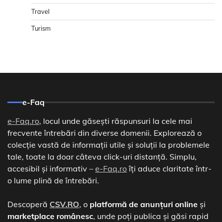
Travel
Turism
e-Faq
e-Faq.ro
, locul unde găsești răspunsuri la cele mai
frecvente întrebări din diverse domenii. Explorează o
colecție vastă de informații utile și soluții la problemele
tale, toate la doar câteva click-uri distanță. Simplu,
accesibil și informativ –
e-Faq.ro
îți aduce claritate într-
o lume plină de întrebări.
Descoperă
CSV.RO
, o
platformă de anunțuri online
și
marketplace românesc
, unde poți publica și găsi rapid