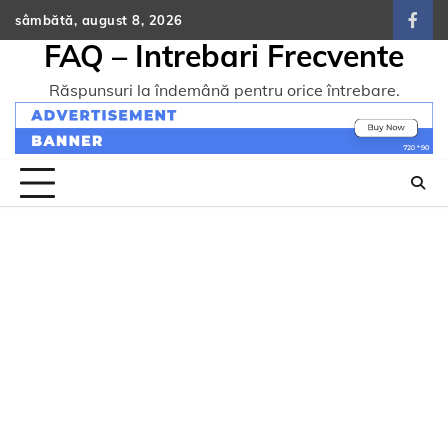
Skip
sâmbătă, august 8, 2026
face
to
FAQ – Intrebari Frecvente
content
Răspunsuri la îndemână pentru orice întrebare.