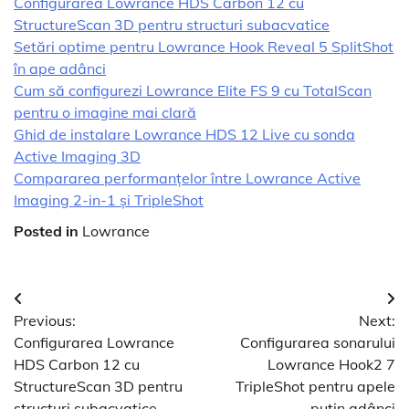
Configurarea Lowrance HDS Carbon 12 cu
StructureScan 3D pentru structuri subacvatice
Setări optime pentru Lowrance Hook Reveal 5 SplitShot
în ape adânci
Cum să configurezi Lowrance Elite FS 9 cu TotalScan
pentru o imagine mai clară
Ghid de instalare Lowrance HDS 12 Live cu sonda
Active Imaging 3D
Compararea performanțelor între Lowrance Active
Imaging 2-in-1 și TripleShot
Posted in
Lowrance
Navigare
Previous:
Next:
în
Configurarea Lowrance
Configurarea sonarului
articole
HDS Carbon 12 cu
Lowrance Hook2 7
StructureScan 3D pentru
TripleShot pentru apele
structuri subacvatice
puțin adânci