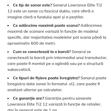
Ce tip de sonar este?
Sonarul Lowrance Elite Ti2
12 este un sonar cu fascicul dublu, care oferă o
imagine clară a fundului apei și a peștilor.
Ce adâncime maximă poate scana?
Adâncimea
maximă de scanare variază în funcție de modelul
specific, dar majoritatea modelelor pot scana până la
aproximativ 600 de metri.
Cum se conectează la o barcă?
Sonarul se
conectează la barcă prin intermediul unui transductor,
care poate fi montat pe o oglindă sau pe o structură
subacvatică.
Ce tipuri de fișiere poate înregistra?
Sonarul poate
înregistra date sonar în formatul .sl2, care poate fi
analizat ulterior pe calculator.
Ce garanție are?
Garanția pentru sonarele
Lowrance Elite Ti2 12 variază în funcție de retailer,
dar în general este de 1 an.