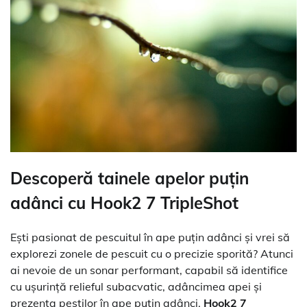
Descoperă tainele apelor puțin
adânci cu Hook2 7 TripleShot
Ești pasionat de pescuitul în ape puțin adânci și vrei să
explorezi zonele de pescuit cu o precizie sporită? Atunci
ai nevoie de un sonar performant, capabil să identifice
cu ușurință relieful subacvatic, adâncimea apei și
prezența peștilor în ape puțin adânci.
Hook2 7