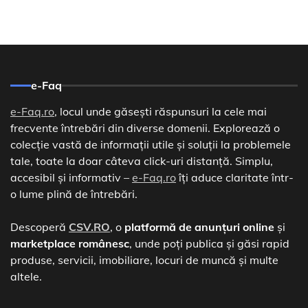
e-Faq
e-Faq.ro
, locul unde găsești răspunsuri la cele mai
frecvente întrebări din diverse domenii. Explorează o
colecție vastă de informații utile și soluții la problemele
tale, toate la doar câteva click-uri distanță. Simplu,
accesibil și informativ –
e-Faq.ro
îți aduce claritate într-
o lume plină de întrebări.
Descoperă
CSV.RO
, o
platformă de anunțuri online
și
marketplace românesc
, unde poți publica și găsi rapid
produse, servicii, imobiliare, locuri de muncă și multe
altele.