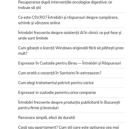
Recuperarea după intervențiile oncologice digestive: ce
trebuie să știi
Ce este CSV.RO? Întrebări și răspunsuri despre cumpărare,
schimb și vânzare online
Întrebări frecvente despre asistenții AI în clinici: ce pot face și
unde sunt limitele
Cum găsești o licență Windows originală fără să plătești prea
mult?
Espressor în Custodie pentru Birou — Întrebări și Răspunsuri
Cum arată o vacanță în Santorini în extrasezon?
Cum alegi tratamentul potrivit pentru varice
Espressor in custodie pemntru orice companie
Întrebări frecvente despre producția publicitară în București
pentru firme și branduri
Renovare simplă, efect de durată
Casă sau apartament? Cum știi care este opțiunea cea mai