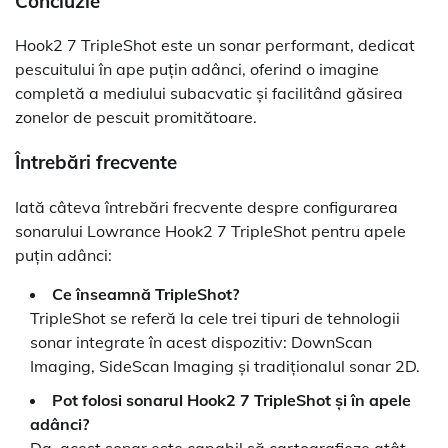
Concluzie
Hook2 7 TripleShot este un sonar performant, dedicat
pescuitului în ape puțin adânci, oferind o imagine
completă a mediului subacvatic și facilitând găsirea
zonelor de pescuit promitătoare.
Întrebări frecvente
Iată câteva întrebări frecvente despre configurarea
sonarului Lowrance Hook2 7 TripleShot pentru apele
puțin adânci:
Ce înseamnă TripleShot?
TripleShot se referă la cele trei tipuri de tehnologii
sonar integrate în acest dispozitiv: DownScan
Imaging, SideScan Imaging și tradiționalul sonar 2D.
Pot folosi sonarul Hook2 7 TripleShot și în apele
adânci?
Da, acest sonar este capabil să cartografieze atât