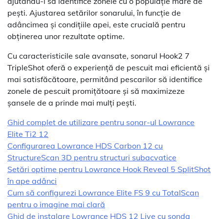
ajutându-i să identifice zonele cu o populație mare de
pești. Ajustarea setărilor sonarului, în funcție de
adâncimea și condițiile apei, este crucială pentru
obținerea unor rezultate optime.
Cu caracteristicile sale avansate, sonarul Hook2 7
TripleShot oferă o experiență de pescuit mai eficientă și
mai satisfăcătoare, permitând pescarilor să identifice
zonele de pescuit promițătoare și să maximizeze
șansele de a prinde mai mulți pești.
Ghid complet de utilizare pentru sonar-ul Lowrance
Elite Ti2 12
Configurarea Lowrance HDS Carbon 12 cu
StructureScan 3D pentru structuri subacvatice
Setări optime pentru Lowrance Hook Reveal 5 SplitShot
în ape adânci
Cum să configurezi Lowrance Elite FS 9 cu TotalScan
pentru o imagine mai clară
Ghid de instalare Lowrance HDS 12 Live cu sonda