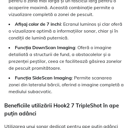
pentru o zonă mai largă și un fascicul larg pentru o
acoperire maximă. Această combinație permite o
vizualizare completă a zonei de pescuit.
Afișaj color de 7 inchi
: Ecranul luminos și clar oferă
o vizualizare optimă a informațiilor sonar, chiar și în
condiții de lumină puternică.
Funcția DownScan Imaging
: Oferă o imagine
detaliată a structurii de fund, a obstacolelor și a
prezenței peștilor, ceea ce facilitează găsirea zonelor
de pescuit promitătoare.
Funcția SideScan Imaging
: Permite scanarea
zonei din lateralul bărcii, oferind o imagine completă a
mediului subacvatic.
Beneficiile utilizării Hook2 7 TripleShot în ape
puțin adânci
Utilizarea unui sonar dedicat pentru ape puțin adânci