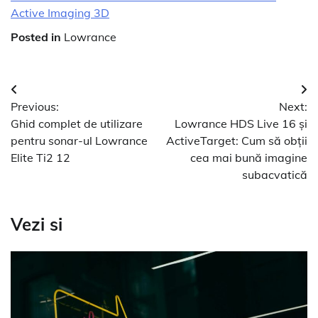
Active Imaging 3D
Posted in
Lowrance
Navigare
Previous:
Next:
în
Ghid complet de utilizare
Lowrance HDS Live 16 și
articole
pentru sonar-ul Lowrance
ActiveTarget: Cum să obții
Elite Ti2 12
cea mai bună imagine
subacvatică
Vezi si