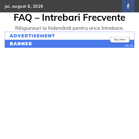
Skip
joi, august 6, 2026
face
to
FAQ – Intrebari Frecvente
content
Răspunsuri la îndemână pentru orice întrebare.