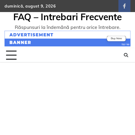
Skip
duminică, august 9, 2026
face
to
FAQ – Intrebari Frecvente
content
Răspunsuri la îndemână pentru orice întrebare.