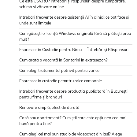
Ce este CSV.RO? Întrebări și răspunsuri despre cumpărare,
schimb și vânzare online
Întrebări frecvente despre asistenții AI în clinici: ce pot face și
unde sunt limitele
Cum găsești o licență Windows originală fără să plătești prea
mult?
Espressor în Custodie pentru Birou — Întrebări și Răspunsuri
Cum arată o vacanță în Santorini în extrasezon?
Cum alegi tratamentul potrivit pentru varice
Espressor in custodie pemntru orice companie
Întrebări frecvente despre producția publicitară în București
pentru firme și branduri
Renovare simplă, efect de durată
Casă sau apartament? Cum știi care este opțiunea cea mai
bună pentru tine?
Cum alegi cel mai bun studio de videochat din Iași? Alege