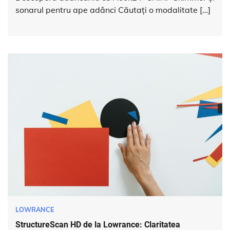
sonarul pentru ape adânci Căutați o modalitate […]
LOWRANCE
StructureScan HD de la Lowrance: Claritatea