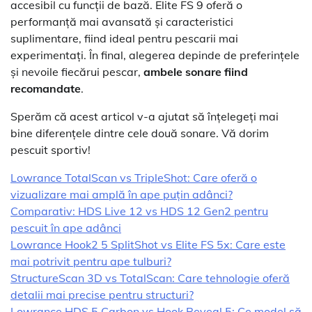
accesibil cu funcții de bază. Elite FS 9 oferă o
performanță mai avansată și caracteristici
suplimentare, fiind ideal pentru pescarii mai
experimentați. În final, alegerea depinde de preferințele
și nevoile fiecărui pescar,
ambele sonare fiind
recomandate
.
Sperăm că acest articol v-a ajutat să înțelegeți mai
bine diferențele dintre cele două sonare. Vă dorim
pescuit sportiv!
Lowrance TotalScan vs TripleShot: Care oferă o
vizualizare mai amplă în ape puțin adânci?
Comparativ: HDS Live 12 vs HDS 12 Gen2 pentru
pescuit în ape adânci
Lowrance Hook2 5 SplitShot vs Elite FS 5x: Care este
mai potrivit pentru ape tulburi?
StructureScan 3D vs TotalScan: Care tehnologie oferă
detalii mai precise pentru structuri?
Lowrance HDS 5 Carbon vs Hook Reveal 5: Ce model să