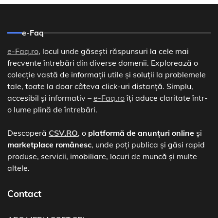
e-Faq
e-Faq.ro
, locul unde găsești răspunsuri la cele mai
frecvente întrebări din diverse domenii. Explorează o
colecție vastă de informații utile și soluții la problemele
tale, toate la doar câteva click-uri distanță. Simplu,
accesibil și informativ –
e-Faq.ro
îți aduce claritate într-
o lume plină de întrebări.
Descoperă
CSV.RO
, o
platformă de anunțuri online
și
marketplace românesc
, unde poți publica și găsi rapid
produse, servicii, imobiliare, locuri de muncă și multe
altele.
Contact