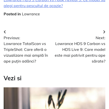
alegi pentru pescuitul de ocazie?
Posted in
Lowrance
Navigare
Previous:
Next:
în
Lowrance TotalScan vs
Lowrance HDS 9 Carbon vs
articole
TripleShot: Care oferă o
HDS Live 9: Care model
vizualizare mai amplă în
este mai potrivit pentru ape
ape puțin adânci?
sărate?
Vezi si