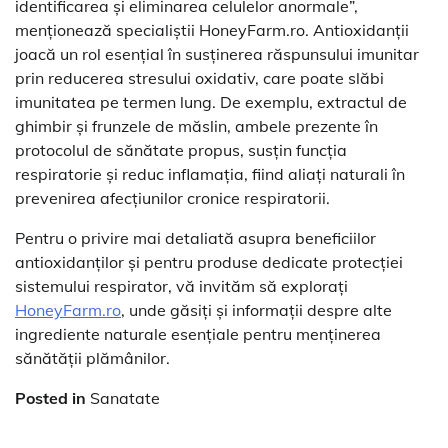
identificarea și eliminarea celulelor anormale”,
menționează specialiștii HoneyFarm.ro. Antioxidanții
joacă un rol esențial în susținerea răspunsului imunitar
prin reducerea stresului oxidativ, care poate slăbi
imunitatea pe termen lung. De exemplu, extractul de
ghimbir și frunzele de măslin, ambele prezente în
protocolul de sănătate propus, susțin funcția
respiratorie și reduc inflamația, fiind aliați naturali în
prevenirea afecțiunilor cronice respiratorii.
Pentru o privire mai detaliată asupra beneficiilor
antioxidanților și pentru produse dedicate protecției
sistemului respirator, vă invităm să explorați
HoneyFarm.ro
, unde găsiți și informații despre alte
ingrediente naturale esențiale pentru menținerea
sănătății plămânilor.
Posted in
Sanatate