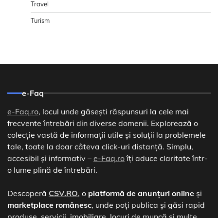
Travel
Turism
e-Faq
e-Faq.ro
, locul unde găsești răspunsuri la cele mai
frecvente întrebări din diverse domenii. Explorează o
colecție vastă de informații utile și soluții la problemele
tale, toate la doar câteva click-uri distanță. Simplu,
accesibil și informativ –
e-Faq.ro
îți aduce claritate într-
o lume plină de întrebări.
Descoperă
CSV.RO
, o
platformă de anunțuri online
și
marketplace românesc
, unde poți publica și găsi rapid
produse, servicii, imobiliare, locuri de muncă și multe