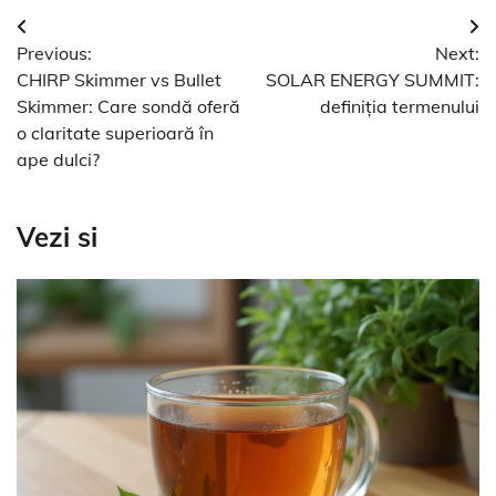
Navigare
Previous:
Next:
în
CHIRP Skimmer vs Bullet
SOLAR ENERGY SUMMIT:
articole
Skimmer: Care sondă oferă
definiția termenului
o claritate superioară în
ape dulci?
Vezi si