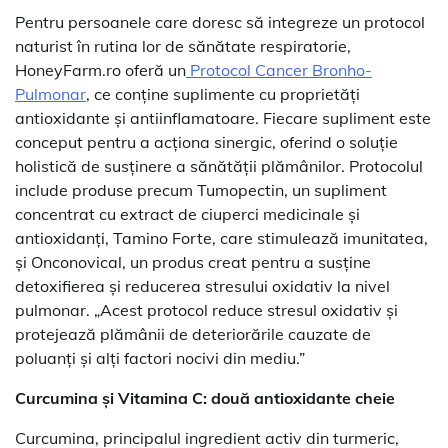
Pentru persoanele care doresc să integreze un protocol
naturist în rutina lor de sănătate respiratorie,
HoneyFarm.ro oferă un
Protocol Cancer Bronho-
Pulmonar
, ce conține suplimente cu proprietăți
antioxidante și antiinflamatoare. Fiecare supliment este
conceput pentru a acționa sinergic, oferind o soluție
holistică de susținere a sănătății plămânilor. Protocolul
include produse precum Tumopectin, un supliment
concentrat cu extract de ciuperci medicinale și
antioxidanți, Tamino Forte, care stimulează imunitatea,
și Onconovical, un produs creat pentru a susține
detoxifierea și reducerea stresului oxidativ la nivel
pulmonar. „Acest protocol reduce stresul oxidativ și
protejează plămânii de deteriorările cauzate de
poluanți și alți factori nocivi din mediu.”
Curcumina și Vitamina C: două antioxidante cheie
Curcumina, principalul ingredient activ din turmeric,