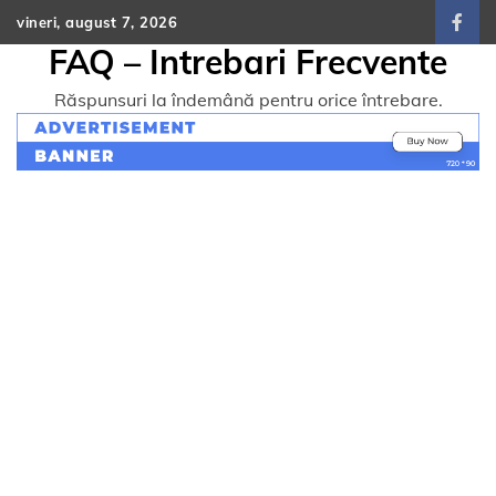
Skip
vineri, august 7, 2026
face
to
FAQ – Intrebari Frecvente
content
Răspunsuri la îndemână pentru orice întrebare.