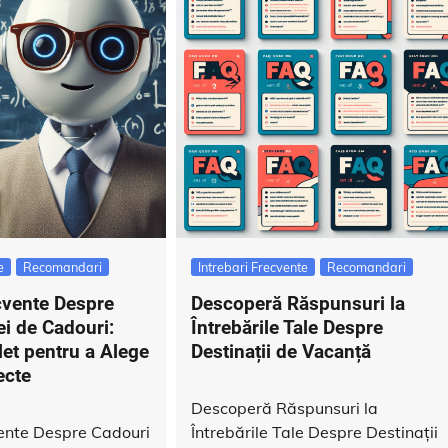
e
Recomandari
Intrebari Frecvente
Recomandari
ecvente Despre
Descoperă Răspunsuri la
ei de Cadouri:
Întrebările Tale Despre
et pentru a Alege
Destinații de Vacanță
ecte
Descoperă Răspunsuri la
vente Despre Cadouri
Întrebările Tale Despre Destinații