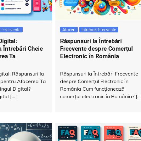
ri Frecvente
Afaceri
Intrebari Frecvente
igital:
Răspunsuri la Întrebări
 Întrebări Cheie
Frecvente despre Comerțul
rea Ta
Electronic în România
ital: Răspunsuri la
Răspunsuri la Întrebări Frecvente
e pentru Afacerea Ta
despre Comerțul Electronic în
ngul Digital?
România Cum funcționează
ital […]
comerțul electronic în România? […