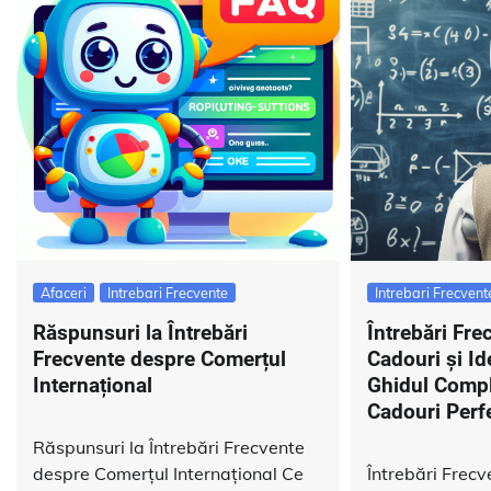
Afaceri
Intrebari Frecvente
Intrebari Frecvent
Răspunsuri la Întrebări
Întrebări Fr
Frecvente despre Comerțul
Cadouri și Id
Internațional
Ghidul Compl
Cadouri Perf
Răspunsuri la Întrebări Frecvente
despre Comerțul Internațional Ce
Întrebări Frec