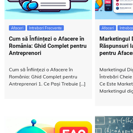
Afaceri
Intrebari Frecvente
Afaceri
Intreba
Cum să Înființezi o Afacere în
Marketingul D
România: Ghid Complet pentru
Răspunsuri la
Antreprenori
pentru Aface
Cum să Înființezi o Afacere în
Marketingul Dig
România: Ghid Complet pentru
Întrebări Chei
Antreprenori 1. Ce Pași Trebuie […]
Ce Este Marketi
Marketingul dig