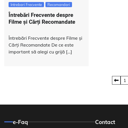
Intrebari Frecvente
Recomandari
Întrebări Frecvente despre
Filme și Cărți Recomandate
Întrebări Frecvente despre Filme și
Cărți Recomandate De ce este
important să alegi cu grijă […]
Paginație
1
articole
e-Faq
Contact