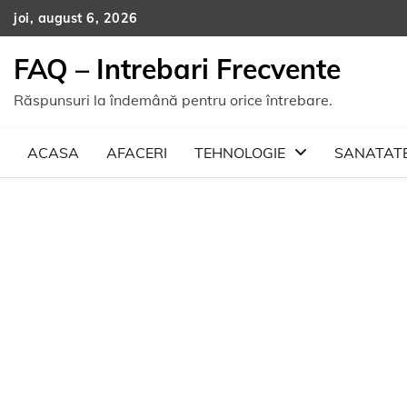
Skip
joi, august 6, 2026
to
content
FAQ – Intrebari Frecvente
Răspunsuri la îndemână pentru orice întrebare.
ACASA
AFACERI
TEHNOLOGIE
SANATAT