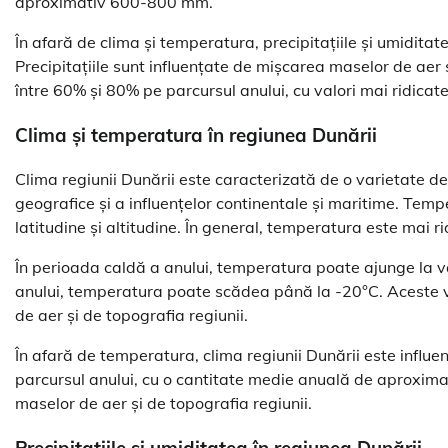
aproximativ 600-800 mm.
În afară de clima și temperatura, precipitațiile și umidita
Precipitațiile sunt influențate de mișcarea maselor de aer 
între 60% și 80% pe parcursul anului, cu valori mai ridicat
Clima și temperatura în regiunea Dunării
Clima regiunii Dunării este caracterizată de o varietate de
geografice și a influențelor continentale și maritime. Temp
latitudine și altitudine. În general, temperatura este mai ri
În perioada caldă a anului, temperatura poate ajunge la val
anului, temperatura poate scădea până la -20°C. Aceste v
de aer și de topografia regiunii.
În afară de temperatura, clima regiunii Dunării este influenț
parcursul anului, cu o cantitate medie anuală de aproxima
maselor de aer și de topografia regiunii.