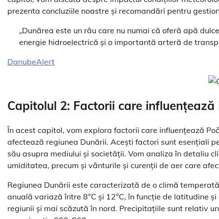
prezenta concluziile noastre și recomandări pentru gestion
„Dunărea este un râu care nu numai că oferă apă dulce ș
energie hidroelectrică și o importantă arteră de transp
DanubeAlert
Capitolul 2: Factorii care influențeaz
În acest capitol, vom explora factorii care influențează Po
afectează regiunea Dunării. Acești factori sunt esențiali p
său asupra mediului și societății. Vom analiza în detaliu cl
umiditatea, precum și vânturile și curenții de aer care afe
Regiunea Dunării este caracterizată de o climă temperată,
anuală variază între 8°C și 12°C, în funcție de latitudine și
regiunii și mai scăzută în nord. Precipitațiile sunt relativ