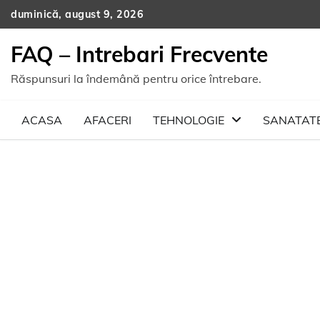
Skip
duminică, august 9, 2026
to
content
FAQ – Intrebari Frecvente
Răspunsuri la îndemână pentru orice întrebare.
ACASA
AFACERI
TEHNOLOGIE
SANATAT