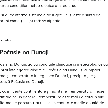
area condițiilor meteorologice din regiune.
i alimentează sistemele de irigații, ci și este o sursă de
ort și comerț.” – (Sursă: Wikipedia)
ă Počasie na Dunaji
časie na Dunaji, adică condițiile climatice și meteorologice ca
entru înțelegerea dinamicii Počasie na Dunaji și a impactului
ima și temperatura în regiunea Dunării, precipitațiile și
ctează Počasie na Dunaji.
 cu influențe continentale și maritime. Temperatura medie
 altitudine. În general, temperatura este mai ridicată în sudul
 uniforme pe parcursul anului, cu o cantitate medie anuală de