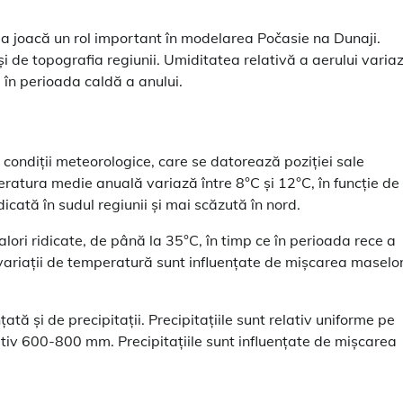
tea joacă un rol important în modelarea Počasie na Dunaji.
și de topografia regiunii. Umiditatea relativă a aerului varia
e în perioada caldă a anului.
 condiții meteorologice, care se datorează poziției sale
eratura medie anuală variază între 8°C și 12°C, în funcție de
dicată în sudul regiunii și mai scăzută în nord.
ori ridicate, de până la 35°C, în timp ce în perioada rece a
ariații de temperatură sunt influențate de mișcarea maselo
ată și de precipitații. Precipitațiile sunt relativ uniforme pe
tiv 600-800 mm. Precipitațiile sunt influențate de mișcarea