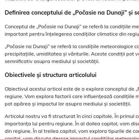
Definirea conceptului de „Počasie na Dunaji” și s
Conceptul de „Počasie na Dunaji” se referă la condițiile m
important pentru înțelegerea condițiilor climatice din regi
„Počasie na Dunaji” se referă la condițiile meteorologice 
precipitațiile, umiditatea și vânturile. Aceste condiții pot 
semnificativ asupra mediului și societății.
Obiectivele și structura articolului
Obiectivul acestui articol este de a explora conceptul de 
regiune. Vom explora factorii care influențează condițiile 
pot apărea și impactul lor asupra mediului și societății.
Articolul nostru va fi structurat în cinci capitole. În primu
importanța lui pentru regiune. În al doilea capitol, vom di
din regiune. În al treilea capitol, vom explora tipurile de c
capitol, vom discuta despre impactul condițiilor meteorologi