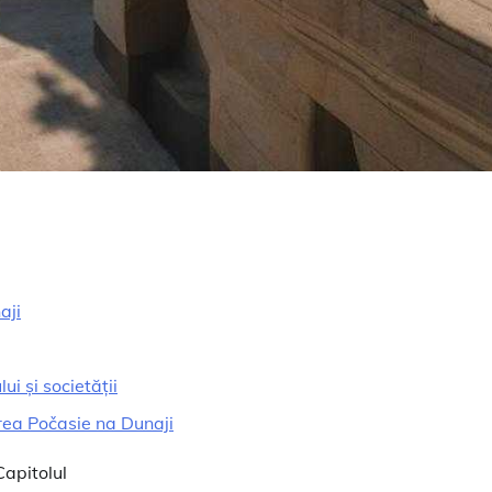
aji
i și societății
area Počasie na Dunaji