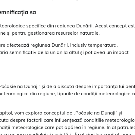
emnificația sa
eteorologice specifice din regiunea Dunării. Acest concept es
une și pentru gestionarea resurselor naturale.
care afectează regiunea Dunării, inclusiv temperatura,
varia semnificativ de la un an la altul și pot avea un impact
„Počasie na Dunaji” și de a discuta despre importanța lui pen
meteorologice din regiune, tipurile de condiții meteorologice 
l capitol, vom explora conceptul de „Počasie na Dunaji” și
scuta despre factorii care influențează condițiile meteorologic
ondiții meteorologice care pot apărea în regiune. În al patrule
ce asupra mediului și societății. În al cincilea capitol, vom