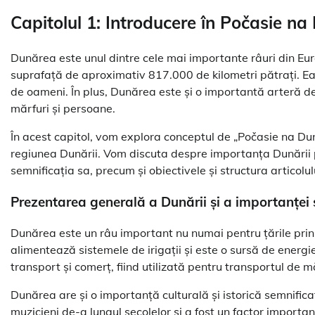
Capitolul 1: Introducere în Počasie na
Dunărea este unul dintre cele mai importante râuri din Eur
suprafață de aproximativ 817.000 de kilometri pătrați. Ea
de oameni. În plus, Dunărea este și o importantă arteră de 
mărfuri și persoane.
În acest capitol, vom explora conceptul de „Počasie na Duna
regiunea Dunării. Vom discuta despre importanța Dunării pe
semnificația sa, precum și obiectivele și structura articolul
Prezentarea generală a Dunării și a importanței 
Dunărea este un râu important nu numai pentru țările prin c
alimentează sistemele de irigații și este o sursă de energi
transport și comerț, fiind utilizată pentru transportul de m
Dunărea are și o importanță culturală și istorică semnificativ
muzicieni de-a lungul secolelor și a fost un factor important