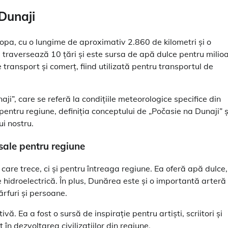
 Dunaji
opa, cu o lungime de aproximativ 2.860 de kilometri și o
 traversează 10 țări și este sursa de apă dulce pentru milio
transport și comerț, fiind utilizată pentru transportul de
ji”, care se referă la condițiile meteorologice specifice din
ntru regiune, definiția conceptului de „Počasie na Dunaji” ș
ui nostru.
sale pentru regiune
are trece, ci și pentru întreaga regiune. Ea oferă apă dulce,
e hidroelectrică. În plus, Dunărea este și o importantă arteră
ărfuri și persoane.
ă. Ea a fost o sursă de inspirație pentru artiști, scriitori și
 în dezvoltarea civilizațiilor din regiune.