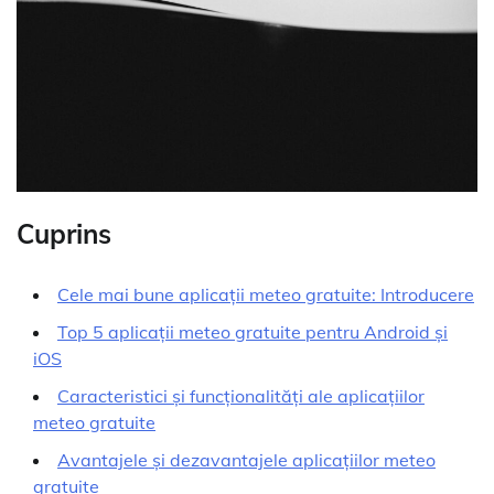
Cuprins
Cele mai bune aplicații meteo gratuite: Introducere
Top 5 aplicații meteo gratuite pentru Android și
iOS
Caracteristici și funcționalități ale aplicațiilor
meteo gratuite
Avantajele și dezavantajele aplicațiilor meteo
gratuite