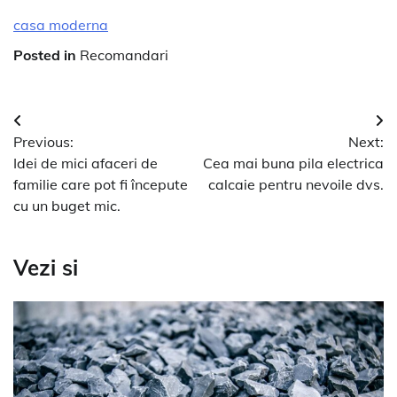
casa moderna
Posted in
Recomandari
Navigare
Previous:
Next:
în
Idei de mici afaceri de
Cea mai buna pila electrica
articole
familie care pot fi începute
calcaie pentru nevoile dvs.
cu un buget mic.
Vezi si