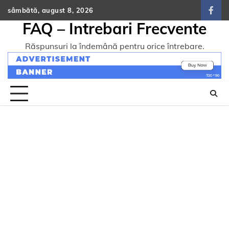
Skip
sâmbătă, august 8, 2026
face
to
FAQ – Intrebari Frecvente
content
Răspunsuri la îndemână pentru orice întrebare.