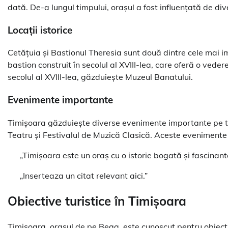
dată. De-a lungul timpului, orașul a fost influențată de di
Locații istorice
Cetățuia și Bastionul Theresia sunt două dintre cele mai im
bastion construit în secolul al XVIII-lea, care oferă o vede
secolul al XVIII-lea, găzduiește Muzeul Banatului.
Evenimente importante
Timișoara găzduiește diverse evenimente importante pe tot 
Teatru și Festivalul de Muzică Clasică. Aceste evenimente a
„Timișoara este un oraș cu o istorie bogată și fascinant
„Inserteaza un citat relevant aici.”
Obiective turistice în Timișoara
Timișoara, orașul de pe Bega, este cunoscut pentru obiecti