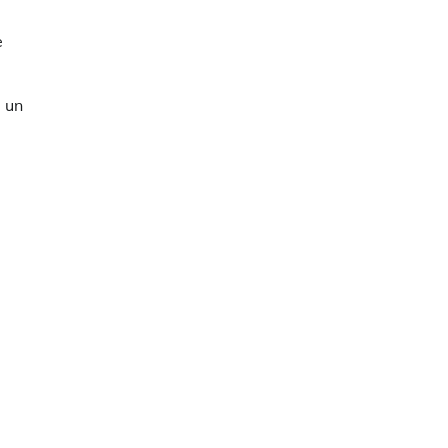
e
e un