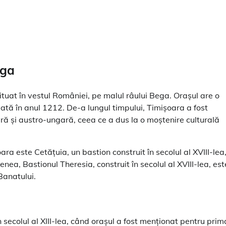
ega
situat în vestul României, pe malul râului Bega. Orașul are o
dată în anul 1212. De-a lungul timpului, Timișoara a fost
ară și austro-ungară, ceea ce a dus la o moștenire culturală
ara este Cetățuia, un bastion construit în secolul al XVIII-lea
a, Bastionul Theresia, construit în secolul al XVIII-lea, est
Banatului.
 secolul al XIII-lea, când orașul a fost menționat pentru prim