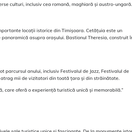
verse culturi, inclusiv cea romană, maghiară și austro-ungară
portante locații istorice din Timișoara. Cetățuia este un
re panoramică asupra orașului. Bastionul Theresia, construit î
parcursul anului, inclusiv Festivalul de Jazz, Festivalul de
trag mii de vizitatori din toată țara și din străinătate.
ă, care oferă o experiență turistică unică și memorabilă.”
vele sale turistice unice și fascinante. De la monumente isto