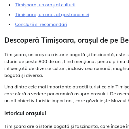
Timișoara, un oraș al culturii
Timișoara, un oraș al gastronomiei
Concluzii și recomandări
Descoperă Timișoara, orașul de pe B
Timișoara, un oraș cu o istorie bogată și fascinantă, este 
istorie de peste 800 de ani, fiind menționat pentru prima 
influențată de diverse culturi, inclusiv cea romană, maghi
bogată și diversă.
Una dintre cele mai importante atracții turistice din Timișo
care oferă o vedere panoramică asupra orașului. De asemene
un alt obiectiv turistic important, care găzduiește Muzeul 
Istoricul orașului
Timișoara are o istorie bogată și fascinantă, care începe în