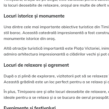
la locuri deosebite de relaxare, orașul are multe de oferit vi
Locuri istorice și monumente
Una dintre cele mai importante obiective turistice din Timi
stil baroc. Această catedrală impresionantă a fost construit
monumente istorice din oraș.
Altă atracție turistică importantă este Piața Victoriei, inima
admira arhitectura impresionantă a clădirilor vechi și pot d
Locuri de relaxare și agrement
După o zi plină de explorare, vizitatorii pot să se relaxez
Această grădină este un loc perfect pentru a se relaxa și 
În plus, Timișoara are și alte locuri deosebite de relaxare, 
ideale pentru a se relaxa și a se bucura de aerul proaspăt
Evenimente și festivaluri