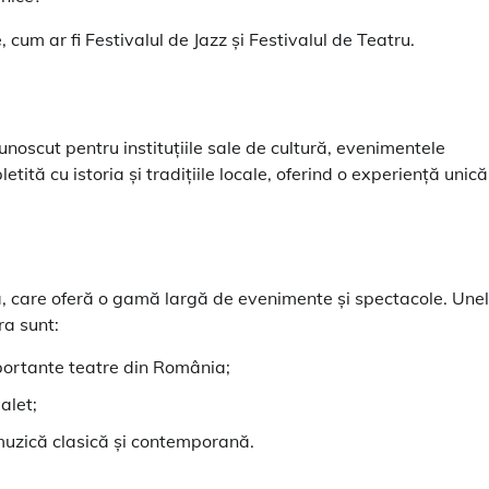
cum ar fi Festivalul de Jazz și Festivalul de Teatru.
noscut pentru instituțiile sale de cultură, evenimentele
letită cu istoria și tradițiile locale, oferind o experiență unică
ră, care oferă o gamă largă de evenimente și spectacole. Une
ra sunt:
mportante teatre din România;
alet;
muzică clasică și contemporană.