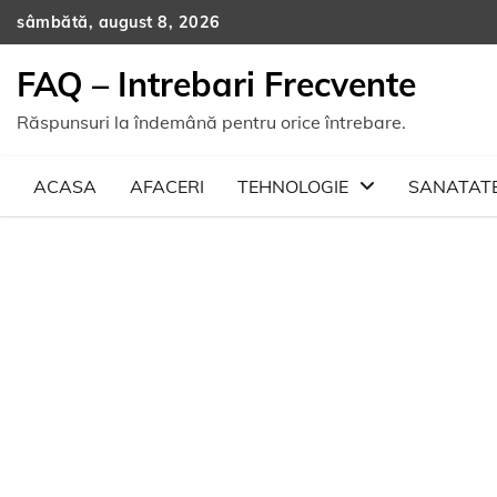
Skip
sâmbătă, august 8, 2026
to
content
FAQ – Intrebari Frecvente
Răspunsuri la îndemână pentru orice întrebare.
ACASA
AFACERI
TEHNOLOGIE
SANATAT