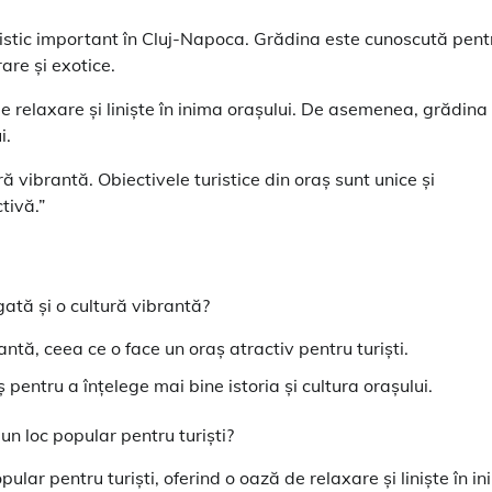
istic important în Cluj-Napoca. Grădina este cunoscută pent
rare și exotice.
de relaxare și liniște în inima orașului. De asemenea, grădina
i.
ă vibrantă. Obiectivele turistice din oraș sunt unice și
tivă.”
ată și o cultură vibrantă?
ntă, ceea ce o face un oraș atractiv pentru turiști.
ș pentru a înțelege mai bine istoria și cultura orașului.
n loc popular pentru turiști?
ar pentru turiști, oferind o oază de relaxare și liniște în i