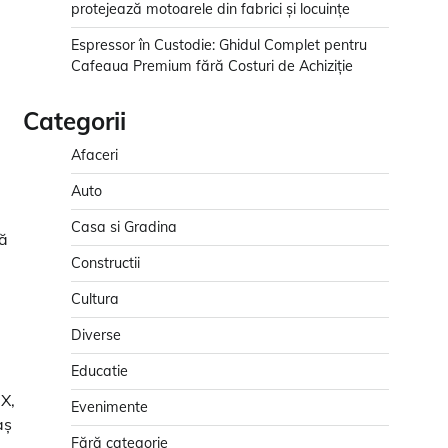
protejează motoarele din fabrici și locuințe
Espressor în Custodie: Ghidul Complet pentru
Cafeaua Premium fără Costuri de Achiziție
Categorii
Afaceri
Auto
Casa si Gradina
tă
Constructii
Cultura
Diverse
Educatie
a
IX,
Evenimente
aș
Fără categorie