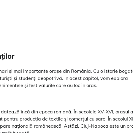
ților
 mari și mai importante orașe din România. Cu o istorie boga
turiști și studenți deopotrivă. În acest capitol, vom explora
venimentele și festivalurile care au loc în oraș.
 datează încă din epoca romană. În secolele XV-XVI, orașul 
t pentru producția de textile și comerțul cu sare. În secolul X
cipare națională românească. Astăzi, Cluj-Napoca este un or
lturală bogată.