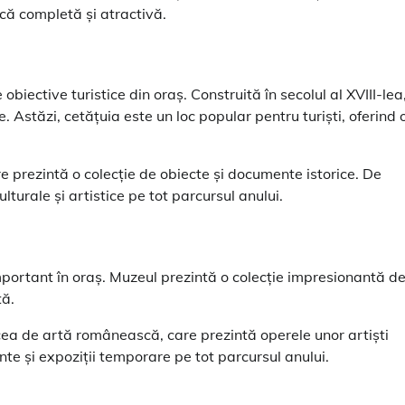
ică completă și atractivă.
iective turistice din oraș. Construită în secolul al XVIII-lea
. Astăzi, cetățuia este un loc popular pentru turiști, oferind 
 care prezintă o colecție de obiecte și documente istorice. De
turale și artistice pe tot parcursul anului.
mportant în oraș. Muzeul prezintă o colecție impresionantă d
tă.
cea de artă românească, care prezintă operele unor artiști
 și expoziții temporare pe tot parcursul anului.