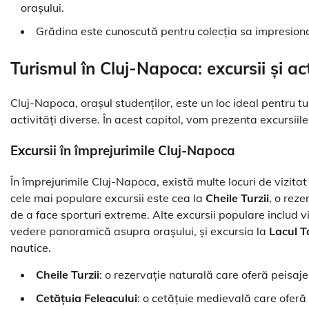
orașului.
Grădina este cunoscută pentru colecția sa impresionantă
Turismul în Cluj-Napoca: excursii și act
Cluj-Napoca, orașul studenților, este un loc ideal pentru tu
activități diverse. În acest capitol, vom prezenta excursiile și
Excursii în împrejurimile Cluj-Napoca
În împrejurimile Cluj-Napoca, există multe locuri de vizitat 
cele mai populare excursii este cea la
Cheile Turzii
, o rez
de a face sporturi extreme. Alte excursii populare includ v
vedere panoramică asupra orașului, și excursia la
Lacul T
nautice.
Cheile Turzii
: o rezervație naturală care oferă peisaj
Cetățuia Feleacului
: o cetățuie medievală care ofer