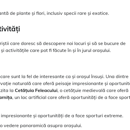
 de plante și flori, inclusiv specii rare și exotice.
ivități
riștii care doresc să descopere noi locuri și să se bucure de
 activitățile care pot fi făcute în și în jurul orașului.
care sunt la fel de interesante ca și orașul însuși. Una dintre
ervație naturală care oferă peisaje impresionante și oportunit
izita la
Cetățuia Feleacului
, o cetățuie medievală care oferă
arnița
, un lac artificial care oferă oportunități de a face spor
e impresionante și oportunități de a face sporturi extreme.
ă o vedere panoramică asupra orașului.