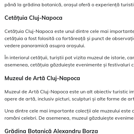
până la grădina botanică, orașul oferă o experiență turist
Cetățuia Cluj-Napoca
Cetățuia Cluj-Napoca este unul dintre cele mai importante ob
cetățuia a fost folosită ca fortăreață și punct de observație
vedere panoramică asupra orașului.
În interiorul cetățuii, turiștii pot vizita muzeul de istorie,
asemenea, cetățuia găzduiește evenimente și festivaluri cul
Muzeul de Artă Cluj-Napoca
Muzeul de Artă Cluj-Napoca este un alt obiectiv turistic i
opere de artă, inclusiv picturi, sculpturi și alte forme de ar
Una dintre cele mai importante colecții ale muzeului este 
români celebri. De asemenea, muzeul găzduiește evenimente
Grădina Botanică Alexandru Borza