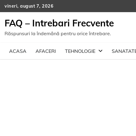
Skip
vineri, august 7, 2026
to
content
FAQ – Intrebari Frecvente
Răspunsuri la îndemână pentru orice întrebare.
ACASA
AFACERI
TEHNOLOGIE
SANATAT