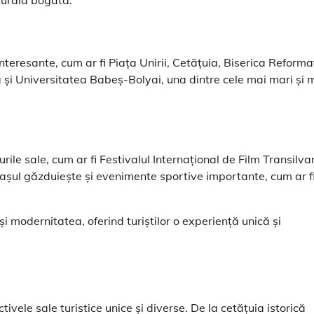
interesante, cum ar fi Piața Unirii, Cetățuia, Biserica Reform
ă și Universitatea Babeș-Bolyai, una dintre cele mai mari și 
ile sale, cum ar fi Festivalul Internațional de Film Transilva
rașul găzduiește și evenimente sportive importante, cum ar f
i modernitatea, oferind turiștilor o experiență unică și
ivele sale turistice unice și diverse. De la cetățuia istorică