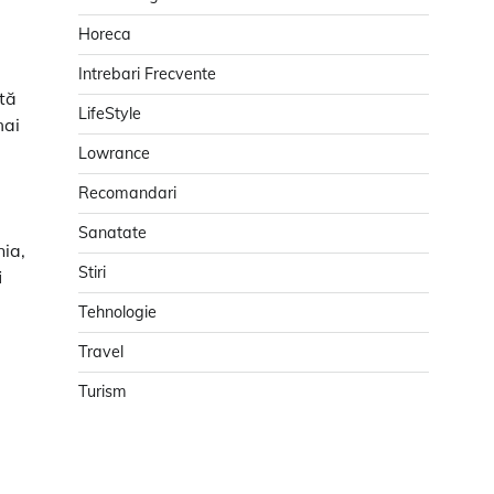
Horeca
Intrebari Frecvente
ată
LifeStyle
mai
Lowrance
Recomandari
Sanatate
nia,
Stiri
i
Tehnologie
Travel
Turism