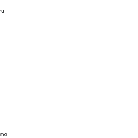
ru
nima