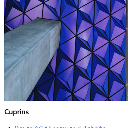
Cuprins
Descoperă Cluj-Napoca, orașul studenților