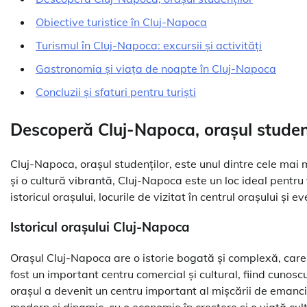
Obiective turistice în Cluj-Napoca
Turismul în Cluj-Napoca: excursii și activități
Gastronomia și viața de noapte în Cluj-Napoca
Concluzii și sfaturi pentru turiști
Descoperă Cluj-Napoca, orașul studen
Cluj-Napoca, orașul studenților, este unul dintre cele mai
și o cultură vibrantă, Cluj-Napoca este un loc ideal pentru 
istoricul orașului, locurile de vizitat în centrul orașului și e
Istoricul orașului Cluj-Napoca
Orașul Cluj-Napoca are o istorie bogată și complexă, care
fost un important centru comercial și cultural, fiind cunoscu
orașul a devenit un centru important al mișcării de eman
modern și dinamic, cu o economie în creștere și o viață cu