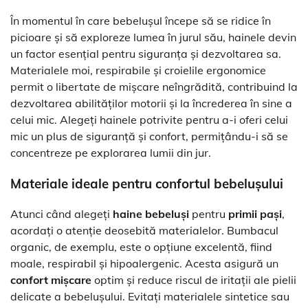
În momentul în care bebelușul începe să se ridice în
picioare și să exploreze lumea în jurul său, hainele devin
un factor esențial pentru siguranța și dezvoltarea sa.
Materialele moi, respirabile și croielile ergonomice
permit o libertate de mișcare neîngrădită, contribuind la
dezvoltarea abilităților motorii și la încrederea în sine a
celui mic. Alegeți hainele potrivite pentru a-i oferi celui
mic un plus de siguranță și confort, permițându-i să se
concentreze pe explorarea lumii din jur.
Materiale ideale pentru confortul bebelușului
Atunci când alegeți
haine bebeluși
pentru
primii pași
,
acordați o atenție deosebită materialelor. Bumbacul
organic, de exemplu, este o opțiune excelentă, fiind
moale, respirabil și hipoalergenic. Acesta asigură un
confort mișcare
optim și reduce riscul de iritații ale pielii
delicate a bebelușului. Evitați materialele sintetice sau