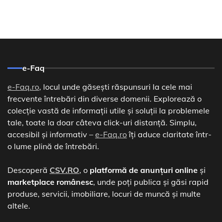
e-Faq
e-Faq.ro
, locul unde găsești răspunsuri la cele mai
frecvente întrebări din diverse domenii. Explorează o
colecție vastă de informații utile și soluții la problemele
tale, toate la doar câteva click-uri distanță. Simplu,
accesibil și informativ –
e-Faq.ro
îți aduce claritate într-
o lume plină de întrebări.
Descoperă
CSV.RO
, o
platformă de anunțuri online
și
marketplace românesc
, unde poți publica și găsi rapid
produse, servicii, imobiliare, locuri de muncă și multe
altele.