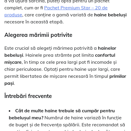
a vă ușura sarcina, puteți opta pentru un pachet
complet, cum ar fi
Pachet Premium Star – 20 de
produse
, care conține o gamă variată de
haine bebeluși
necesare în această etapă.
Alegerea mărimii potrivite
Este crucial să alegeți mărimea potrivită a
hainelor
bebeluși
. Hainele prea strâmte pot limita
confortul
mișcare
, în timp ce cele prea largi pot fi incomode și
chiar periculoase. Optați pentru haine ușor largi, care
permit libertatea de mișcare necesară în timpul
primilor
pași
.
Întrebări frecvente
Cât de multe haine trebuie să cumpăr pentru
bebelușul meu?
Numărul de haine variază în funcție
de buget și de frecvența spălării. Este recomandat să