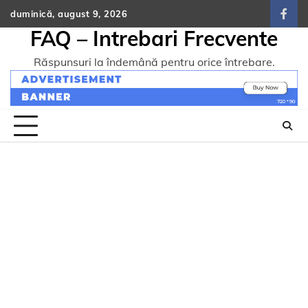
Skip
duminică, august 9, 2026
face
to
FAQ – Intrebari Frecvente
content
Răspunsuri la îndemână pentru orice întrebare.