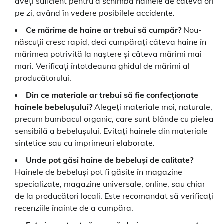
aveți suficient pentru a schimba hainele de câteva ori
pe zi, având în vedere posibilele accidente.
Ce mărime de haine ar trebui să cumpăr?
Nou-
născuții cresc rapid, deci cumpărați câteva haine în
mărimea potrivită la naștere și câteva mărimi mai
mari. Verificați întotdeauna ghidul de mărimi al
producătorului.
Din ce materiale ar trebui să fie confecționate
hainele bebelușului?
Alegeți materiale moi, naturale,
precum bumbacul organic, care sunt blânde cu pielea
sensibilă a bebelușului. Evitați hainele din materiale
sintetice sau cu imprimeuri elaborate.
Unde pot găsi haine de bebeluși de calitate?
Hainele de bebeluși pot fi găsite în magazine
specializate, magazine universale, online, sau chiar
de la producători locali. Este recomandat să verificați
recenziile înainte de a cumpăra.