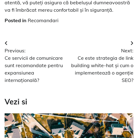
atentă, vă puteți asigura că bebelușul dumneavoastră
va fi îmbrăcat mereu confortabil și în siguranță.
Posted in
Recomandari
Navigare
Previous:
Next:
în
Ce servicii de comunicare
Ce este strategia de link
articole
sunt recomandate pentru
building white-hat și cum o
expansiunea
implementează o agenție
internațională?
SEO?
Vezi si