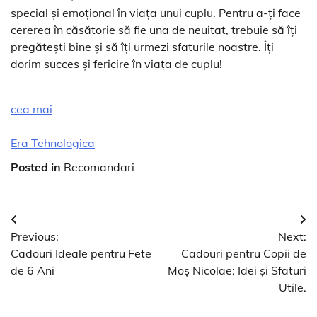
special și emoțional în viața unui cuplu. Pentru a-ți face
cererea în căsătorie să fie una de neuitat, trebuie să îți
pregătești bine și să îți urmezi sfaturile noastre. Îți
dorim succes și fericire în viața de cuplu!
cea mai
Era Tehnologica
Posted in
Recomandari
Navigare
Previous:
Next:
în
Cadouri Ideale pentru Fete
Cadouri pentru Copii de
articole
de 6 Ani
Moș Nicolae: Idei și Sfaturi
Utile.