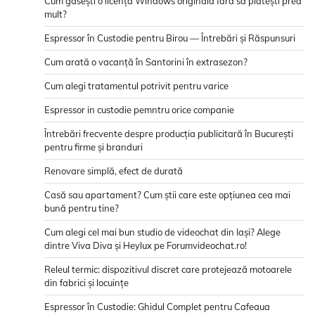
Cum găsești o licență Windows originală fără să plătești prea
mult?
Espressor în Custodie pentru Birou — Întrebări și Răspunsuri
Cum arată o vacanță în Santorini în extrasezon?
Cum alegi tratamentul potrivit pentru varice
Espressor in custodie pemntru orice companie
Întrebări frecvente despre producția publicitară în București
pentru firme și branduri
Renovare simplă, efect de durată
Casă sau apartament? Cum știi care este opțiunea cea mai
bună pentru tine?
Cum alegi cel mai bun studio de videochat din Iași? Alege
dintre Viva Diva și Heylux pe Forumvideochat.ro!
Releul termic: dispozitivul discret care protejează motoarele
din fabrici și locuințe
Espressor în Custodie: Ghidul Complet pentru Cafeaua