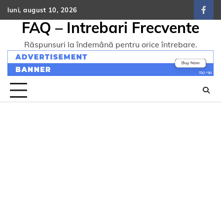
Skip
luni, august 10, 2026
face
to
FAQ – Intrebari Frecvente
content
Răspunsuri la îndemână pentru orice întrebare.