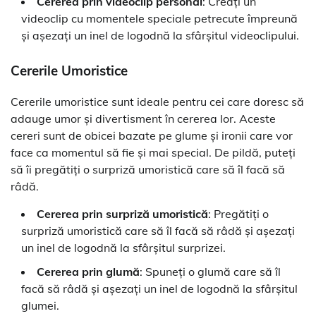
Cererea prin videoclip personal
: Creați un
videoclip cu momentele speciale petrecute împreună
și așezați un inel de logodnă la sfârșitul videoclipului.
Cererile Umoristice
Cererile umoristice sunt ideale pentru cei care doresc să
adauge umor și divertisment în cererea lor. Aceste
cereri sunt de obicei bazate pe glume și ironii care vor
face ca momentul să fie și mai special. De pildă, puteți
să îi pregătiți o surpriză umoristică care să îl facă să
râdă.
Cererea prin surpriză umoristică
: Pregătiți o
surpriză umoristică care să îl facă să râdă și așezați
un inel de logodnă la sfârșitul surprizei.
Cererea prin glumă
: Spuneți o glumă care să îl
facă să râdă și așezați un inel de logodnă la sfârșitul
glumei.