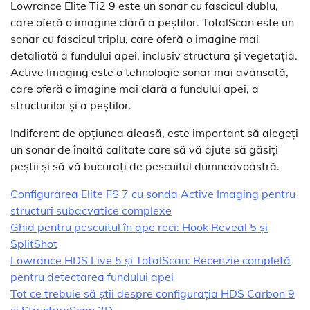
Lowrance Elite Ti2 9 este un sonar cu fascicul dublu,
care oferă o imagine clară a peștilor. TotalScan este un
sonar cu fascicul triplu, care oferă o imagine mai
detaliată a fundului apei, inclusiv structura și vegetația.
Active Imaging este o tehnologie sonar mai avansată,
care oferă o imagine mai clară a fundului apei, a
structurilor și a peștilor.
Indiferent de opțiunea aleasă, este important să alegeți
un sonar de înaltă calitate care să vă ajute să găsiți
peștii și să vă bucurați de pescuitul dumneavoastră.
Configurarea Elite FS 7 cu sonda Active Imaging pentru
structuri subacvatice complexe
Ghid pentru pescuitul în ape reci: Hook Reveal 5 și
SplitShot
Lowrance HDS Live 5 și TotalScan: Recenzie completă
pentru detectarea fundului apei
Tot ce trebuie să știi despre configurația HDS Carbon 9