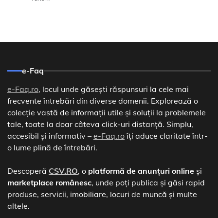
e-Faq
e-Faq.ro
, locul unde găsești răspunsuri la cele mai
frecvente întrebări din diverse domenii. Explorează o
colecție vastă de informații utile și soluții la problemele
tale, toate la doar câteva click-uri distanță. Simplu,
accesibil și informativ –
e-Faq.ro
îți aduce claritate într-
o lume plină de întrebări.
Descoperă
CSV.RO
, o
platformă de anunțuri online
și
marketplace românesc
, unde poți publica și găsi rapid
produse, servicii, imobiliare, locuri de muncă și multe
altele.