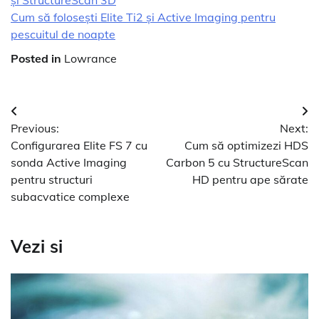
și StructureScan 3D
Cum să folosești Elite Ti2 și Active Imaging pentru
pescuitul de noapte
Posted in
Lowrance
Navigare
Previous:
Next:
în
Configurarea Elite FS 7 cu
Cum să optimizezi HDS
articole
sonda Active Imaging
Carbon 5 cu StructureScan
pentru structuri
HD pentru ape sărate
subacvatice complexe
Vezi si