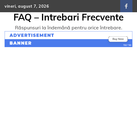
Skip
vineri, august 7, 2026
face
to
FAQ – Intrebari Frecvente
content
Răspunsuri la îndemână pentru orice întrebare.