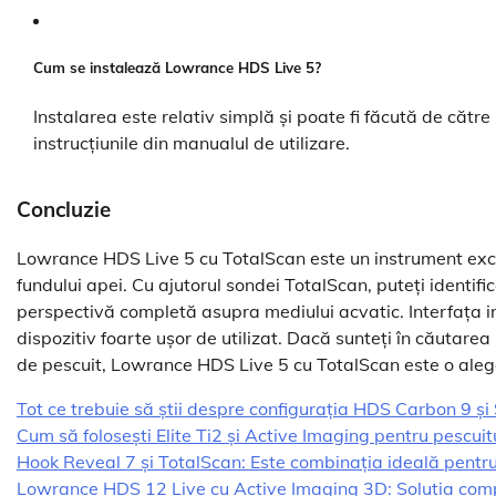
Cum se instalează Lowrance HDS Live 5?
Instalarea este relativ simplă și poate fi făcută de căt
instrucțiunile din manualul de utilizare.
Concluzie
Lowrance HDS Live 5 cu TotalScan este un instrument exce
fundului apei. Cu ajutorul sondei TotalScan, puteți identifi
perspectivă completă asupra mediului acvatic. Interfața int
dispozitiv foarte ușor de utilizat. Dacă sunteți în căutare
de pescuit, Lowrance HDS Live 5 cu TotalScan este o aleg
Tot ce trebuie să știi despre configurația HDS Carbon 9 ș
Cum să folosești Elite Ti2 și Active Imaging pentru pescui
Hook Reveal 7 și TotalScan: Este combinația ideală pentr
Lowrance HDS 12 Live cu Active Imaging 3D: Soluția compl