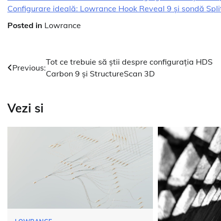
Configurare ideală: Lowrance Hook Reveal 9 și sondă Split
Posted in
Lowrance
Navigare
Tot ce trebuie să știi despre configurația HDS
Previous:
Carbon 9 și StructureScan 3D
în
articole
Vezi si