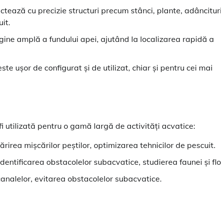
ectează cu precizie structuri precum stânci, plante, adâncituri
uit.
gine amplă a fundului apei, ajutând la localizarea rapidă a
te ușor de configurat și de utilizat, chiar și pentru cei mai
 utilizată pentru o gamă largă de activități acvatice:
mărirea mișcărilor peștilor, optimizarea tehnicilor de pescuit.
identificarea obstacolelor subacvatice, studierea faunei și flo
 canalelor, evitarea obstacolelor subacvatice.