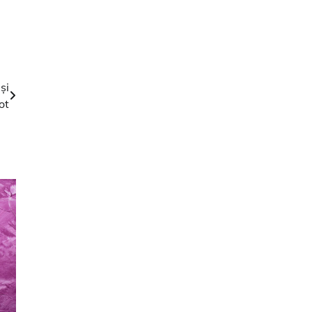
și
ot