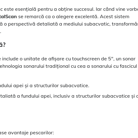
c este esențială pentru a obține succesul. Iar când vine vorb
talScan
se remarcă ca o alegere excelentă. Acest sistem
eră o perspectivă detaliată a mediului subacvatic, transform
.
ă?
include o unitate de afișare cu touchscreen de 5″, un sonar
hnologia sonarului tradițional cu cea a sonarului cu fascicul
dului apei și a structurilor subacvatice.
aliată a fundului apei, inclusiv a structurilor subacvatice și 
se avantaje pescarilor: