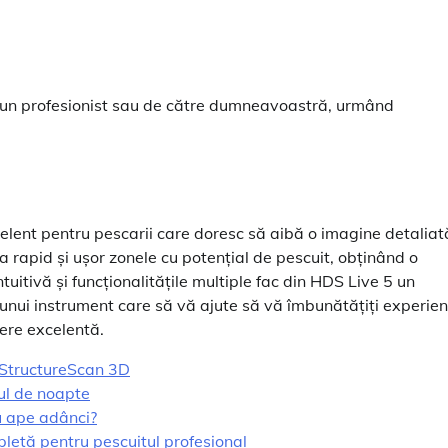
re un profesionist sau de către dumneavoastră, urmând
lent pentru pescarii care doresc să aibă o imagine detaliat
ca rapid și ușor zonele cu potențial de pescuit, obținând o
uitivă și funcționalitățile multiple fac din HDS Live 5 un
a unui instrument care să vă ajute să vă îmbunătățiți experie
ere excelentă.
i StructureScan 3D
tul de noapte
u ape adânci?
etă pentru pescuitul profesional