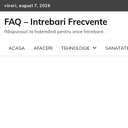
Skip
vineri, august 7, 2026
to
content
FAQ – Intrebari Frecvente
Răspunsuri la îndemână pentru orice întrebare.
ACASA
AFACERI
TEHNOLOGIE
SANATAT