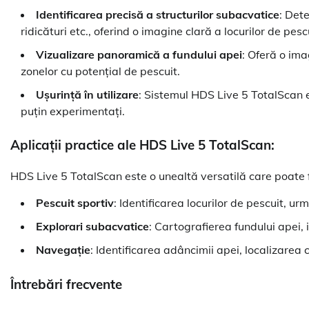
Identificarea precisă a structurilor subacvatice
: Det
ridicături etc., oferind o imagine clară a locurilor de pesc
Vizualizare panoramică a fundului apei
: Oferă o ima
zonelor cu potențial de pescuit.
Ușurință în utilizare
: Sistemul HDS Live 5 TotalScan es
puțin experimentați.
Aplicații practice ale HDS Live 5 TotalScan:
HDS Live 5 TotalScan este o unealtă versatilă care poate fi
Pescuit sportiv
: Identificarea locurilor de pescuit, ur
Explorari subacvatice
: Cartografierea fundului apei, 
Navegație
: Identificarea adâncimii apei, localizarea
Întrebări frecvente