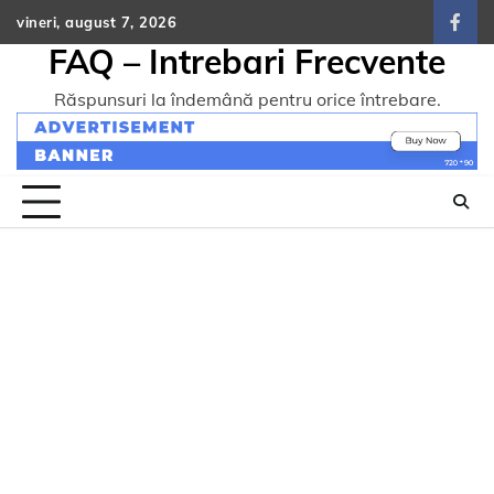
Skip
vineri, august 7, 2026
face
to
FAQ – Intrebari Frecvente
content
Răspunsuri la îndemână pentru orice întrebare.