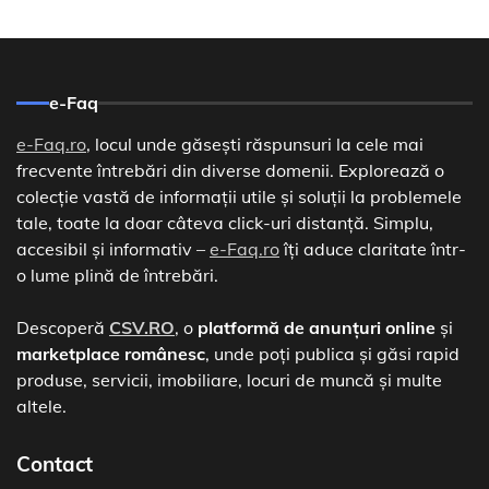
e-Faq
e-Faq.ro
, locul unde găsești răspunsuri la cele mai
frecvente întrebări din diverse domenii. Explorează o
colecție vastă de informații utile și soluții la problemele
tale, toate la doar câteva click-uri distanță. Simplu,
accesibil și informativ –
e-Faq.ro
îți aduce claritate într-
o lume plină de întrebări.
Descoperă
CSV.RO
, o
platformă de anunțuri online
și
marketplace românesc
, unde poți publica și găsi rapid
produse, servicii, imobiliare, locuri de muncă și multe
altele.
Contact