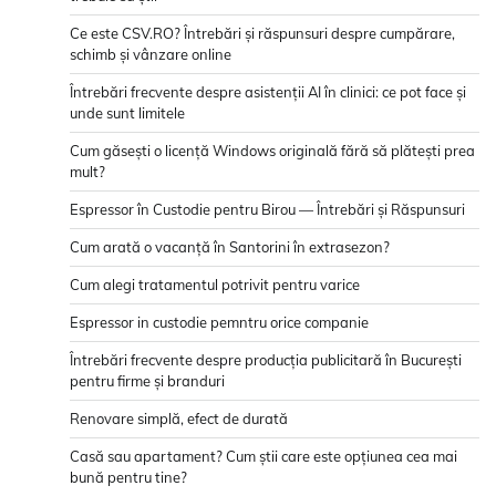
Ce este CSV.RO? Întrebări și răspunsuri despre cumpărare,
schimb și vânzare online
Întrebări frecvente despre asistenții AI în clinici: ce pot face și
unde sunt limitele
Cum găsești o licență Windows originală fără să plătești prea
mult?
Espressor în Custodie pentru Birou — Întrebări și Răspunsuri
Cum arată o vacanță în Santorini în extrasezon?
Cum alegi tratamentul potrivit pentru varice
Espressor in custodie pemntru orice companie
Întrebări frecvente despre producția publicitară în București
pentru firme și branduri
Renovare simplă, efect de durată
Casă sau apartament? Cum știi care este opțiunea cea mai
bună pentru tine?