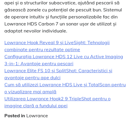
apei și a structurilor subacvatice, ajutând pescarii să
găsească zonele cu potențial de pescuit bun. Sistemul
de operare intuitiv și funcțiile personalizabile fac din
Lowrance HDS Carbon 7 un sonar ușor de utilizat și
adaptat nevoilor individuale.
Lowrance Hook Reveal 9 și LiveSight: Tehnologii
combinate pentru rezultate optime
Configurația Lowrance HDS 12 Live cu Active Imaging
3-in-1: Avantaje pentru pescari
Lowrance Elite FS 10 și SplitShot: Caracteristici și
avantaje pentru ape dulci
Cum să utilizezi Lowrance HDS Live și TotalScan pentru
o vizualizare mai amplă
Utilizarea Lowrance Hook2 9 TripleShot pentru o
imagine clară a fundului apei
Posted in
Lowrance