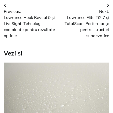
Navigare
Previous:
Next:
în
Lowrance Hook Reveal 9 și
Lowrance Elite Ti2 7 și
articole
LiveSight: Tehnologii
TotalScan: Performanțe
combinate pentru rezultate
pentru structuri
optime
subacvatice
Vezi si