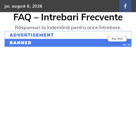
Skip
joi, august 6, 2026
face
to
FAQ – Intrebari Frecvente
content
Răspunsuri la îndemână pentru orice întrebare.