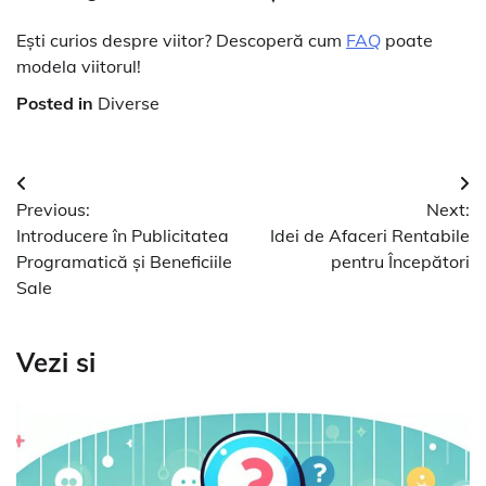
Ești curios despre viitor? Descoperă cum
FAQ
poate
modela viitorul!
Posted in
Diverse
Navigare
Previous:
Next:
în
Introducere în Publicitatea
Idei de Afaceri Rentabile
articole
Programatică și Beneficiile
pentru Începători
Sale
Vezi si