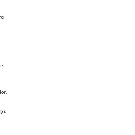
ra
de
lor.
ță.