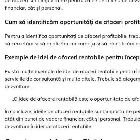
de afaceri sunt importante pentru că ne permit să ne dezv
financiar, cât și personal.
Cum să identificăm oportunități de afaceri profit
Pentru a identifica oportunități de afaceri profitabile, treb
să cercetăm și să analizăm concurența și să identificăm op
Exemple de idei de afaceri rentabile pentru încep
Există multe exemple de idei de afaceri rentabile pentru înc
serviciile de consultanță și multe altele. Trebuie să alege
dezvoltăm.
„O idee de afacere rentabilă este o oportunitate de afa
În concluzie, ideile de afaceri rentabile sunt importante 
atât din punct de vedere financiar, cât și personal. Trebuie 
dezvoltăm în idei de afaceri rentabile.