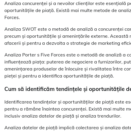
Analiza concurenței și a nevoilor clienților este esențială p
oportunitățile de piață. Există mai multe metode de analiz
Forces.
Analiza SWOT este o metodă de analiză a concurenței care i
precum și oportunitățile și amenințările externe. Această m
afacerii și pentru a dezvolta o strategie de marketing efici
Analiza Porter s Five Forces este o metodă de analiză a con
influențează piața: puterea de negociere a furnizorilor, put
amenințarea produselor de înlocuire și rivalitatea între co
pieței și pentru a identifica oportunitățile de piață.
Cum să identificăm tendințele și oportunitățile d
Identificarea tendințelor și oportunităților de piață este e
pentru a rămâne înaintea concurenței. Există mai multe met
inclusiv analiza datelor de piață și analiza trendurilor.
Analiza datelor de piață implică colectarea și analiza date