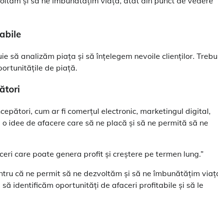
oltăm și să ne îmbunătățim viața, atât din punct de vedere
abile
uie să analizăm piața și să înțelegem nevoile clienților. Trebu
ortunitățile de piață.
ători
epători, cum ar fi comerțul electronic, marketingul digital,
m o idee de afacere care să ne placă și să ne permită să ne
ceri care poate genera profit și creștere pe termen lung.”
pentru că ne permit să ne dezvoltăm și să ne îmbunătățim viaț
să identificăm oportunități de afaceri profitabile și să le