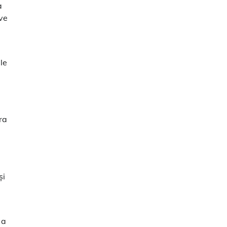
a
ive
le
ra
și
,
 a