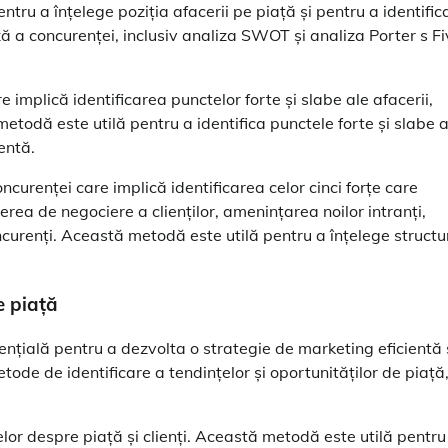
entru a înțelege poziția afacerii pe piață și pentru a identific
ă a concurenței, inclusiv analiza SWOT și analiza Porter s F
mplică identificarea punctelor forte și slabe ale afacerii,
etodă este utilă pentru a identifica punctele forte și slabe a
entă.
curenței care implică identificarea celor cinci forțe care
erea de negociere a clienților, amenințarea noilor intranți,
ncurenți. Această metodă este utilă pentru a înțelege structu
e piață
sențială pentru a dezvolta o strategie de marketing eficientă 
ode de identificare a tendințelor și oportunităților de piață
lor despre piață și clienți. Această metodă este utilă pentru