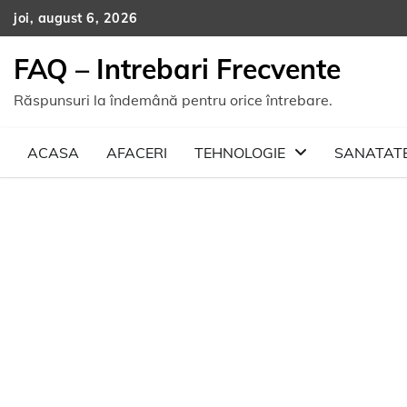
Skip
joi, august 6, 2026
to
content
FAQ – Intrebari Frecvente
Răspunsuri la îndemână pentru orice întrebare.
ACASA
AFACERI
TEHNOLOGIE
SANATAT