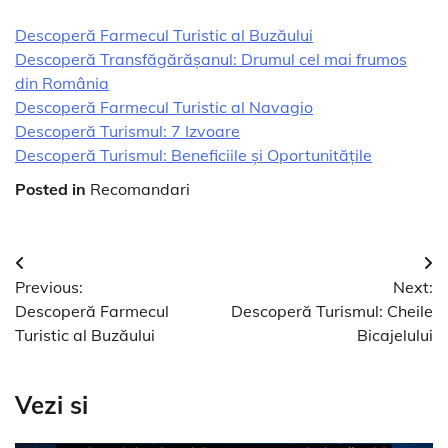
Descoperă Farmecul Turistic al Buzăului
Descoperă Transfăgărășanul: Drumul cel mai frumos
din România
Descoperă Farmecul Turistic al Navagio
Descoperă Turismul: 7 Izvoare
Descoperă Turismul: Beneficiile și Oportunitățile
Posted in
Recomandari
Navigare
Previous:
Next:
în
Descoperă Farmecul
Descoperă Turismul: Cheile
articole
Turistic al Buzăului
Bicajelului
Vezi si