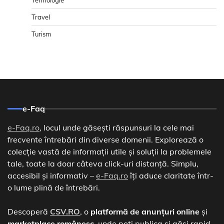
Travel
Turism
e-Faq
e-Faq.ro
, locul unde găsești răspunsuri la cele mai
frecvente întrebări din diverse domenii. Explorează o
colecție vastă de informații utile și soluții la problemele
tale, toate la doar câteva click-uri distanță. Simplu,
accesibil și informativ –
e-Faq.ro
îți aduce claritate într-
o lume plină de întrebări.
Descoperă
CSV.RO
, o
platformă de anunțuri online
și
marketplace românesc
, unde poți publica și găsi rapid