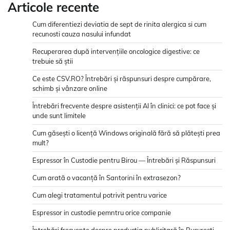
Articole recente
Cum diferentiezi deviatia de sept de rinita alergica si cum
recunosti cauza nasului infundat
Recuperarea după intervențiile oncologice digestive: ce
trebuie să știi
Ce este CSV.RO? Întrebări și răspunsuri despre cumpărare,
schimb și vânzare online
Întrebări frecvente despre asistenții AI în clinici: ce pot face și
unde sunt limitele
Cum găsești o licență Windows originală fără să plătești prea
mult?
Espressor în Custodie pentru Birou — Întrebări și Răspunsuri
Cum arată o vacanță în Santorini în extrasezon?
Cum alegi tratamentul potrivit pentru varice
Espressor in custodie pemntru orice companie
Întrebări frecvente despre producția publicitară în București