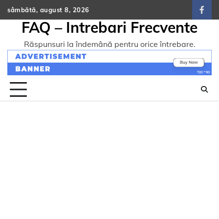
Skip
sâmbătă, august 8, 2026
face
to
FAQ – Intrebari Frecvente
content
Răspunsuri la îndemână pentru orice întrebare.