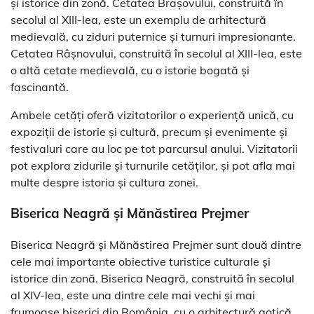
și istorice din zonă. Cetatea Brașovului, construită în
secolul al XIII-lea, este un exemplu de arhitectură
medievală, cu ziduri puternice și turnuri impresionante.
Cetatea Râșnovului, construită în secolul al XIII-lea, este
o altă cetate medievală, cu o istorie bogată și
fascinantă.
Ambele cetăți oferă vizitatorilor o experiență unică, cu
expoziții de istorie și cultură, precum și evenimente și
festivaluri care au loc pe tot parcursul anului. Vizitatorii
pot explora zidurile și turnurile cetăților, și pot afla mai
multe despre istoria și cultura zonei.
Biserica Neagră și Mănăstirea Prejmer
Biserica Neagră și Mănăstirea Prejmer sunt două dintre
cele mai importante obiective turistice culturale și
istorice din zonă. Biserica Neagră, construită în secolul
al XIV-lea, este una dintre cele mai vechi și mai
frumoase biserici din România, cu o arhitectură gotică