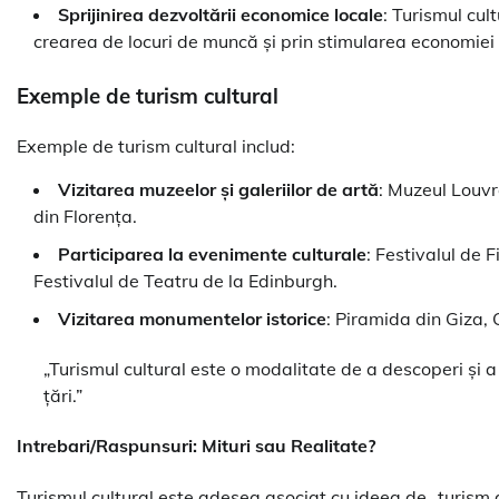
Sprijinirea dezvoltării economice locale
: Turismul cul
crearea de locuri de muncă și prin stimularea economiei 
Exemple de turism cultural
Exemple de turism cultural includ:
Vizitarea muzeelor și galeriilor de artă
: Muzeul Louvr
din Florența.
Participarea la evenimente culturale
: Festivalul de 
Festivalul de Teatru de la Edinburgh.
Vizitarea monumentelor istorice
: Piramida din Giza,
„Turismul cultural este o modalitate de a descoperi și a 
țări.”
Intrebari/Raspunsuri: Mituri sau Realitate?
Turismul cultural este adesea asociat cu ideea de „turism de