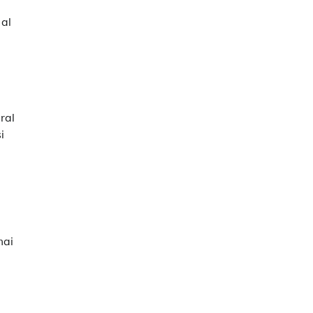
 al
ral
i
mai