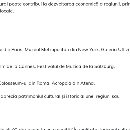
tural poate contribui la dezvoltarea economică a regiunii, pri
locale.
e din Paris, Muzeul Metropolitan din New York, Galeria Uffizi
Film de la Cannes, Festivalul de Muzică de la Salzburg,
 Colosseum-ul din Roma, Acropola din Atena.
aprecia patrimoniul cultural și istoric al unei regiuni sau
 elită”, dar aceasta este o mită? În realitate, turismul cultu