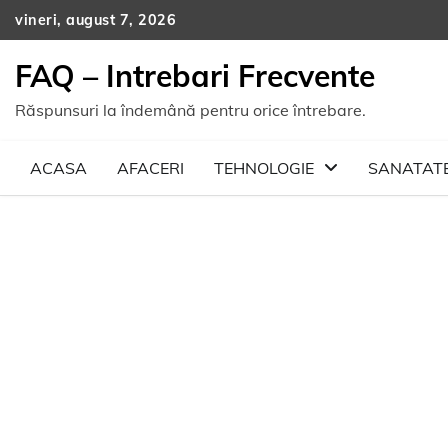
Skip
vineri, august 7, 2026
to
content
FAQ – Intrebari Frecvente
Răspunsuri la îndemână pentru orice întrebare.
ACASA
AFACERI
TEHNOLOGIE
SANATAT