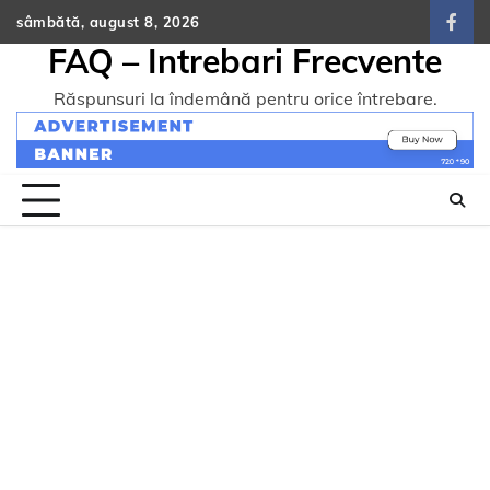
Skip
sâmbătă, august 8, 2026
face
to
FAQ – Intrebari Frecvente
content
Răspunsuri la îndemână pentru orice întrebare.