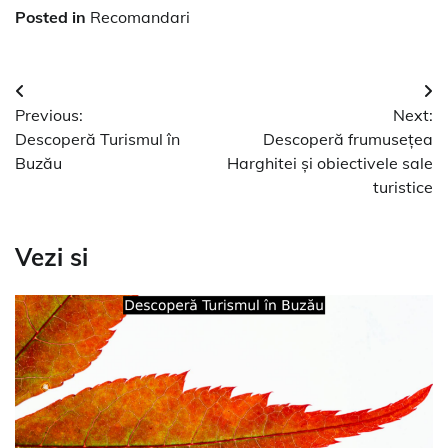
Posted in
Recomandari
Navigare
Previous:
Next:
în
Descoperă Turismul în
Descoperă frumusețea
articole
Buzău
Harghitei și obiectivele sale
turistice
Vezi si