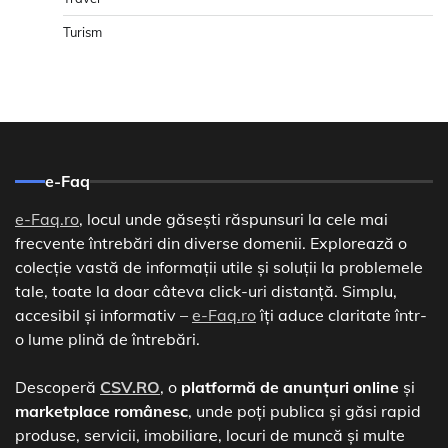
Turism
e-Faq
e-Faq.ro
, locul unde găsești răspunsuri la cele mai
frecvente întrebări din diverse domenii. Explorează o
colecție vastă de informații utile și soluții la problemele
tale, toate la doar câteva click-uri distanță. Simplu,
accesibil și informativ –
e-Faq.ro
îți aduce claritate într-
o lume plină de întrebări.
Descoperă
CSV.RO
, o
platformă de anunțuri online
și
marketplace românesc
, unde poți publica și găsi rapid
produse, servicii, imobiliare, locuri de muncă și multe