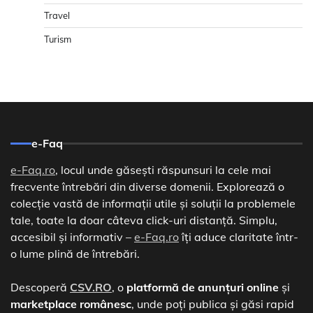
Travel
Turism
e-Faq
e-Faq.ro
, locul unde găsești răspunsuri la cele mai
frecvente întrebări din diverse domenii. Explorează o
colecție vastă de informații utile și soluții la problemele
tale, toate la doar câteva click-uri distanță. Simplu,
accesibil și informativ –
e-Faq.ro
îți aduce claritate într-
o lume plină de întrebări.
Descoperă
CSV.RO
, o
platformă de anunțuri online
și
marketplace românesc
, unde poți publica și găsi rapid