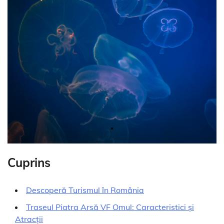
Cuprins
Descoperă Turismul în România
Traseul Piatra Arsă VF Omul: Caracteristici și
Atracții