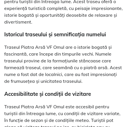
pentru turiștii din întreaga lume. Acest traseu oferă o
experiență turistică completă, cu peisaje impresionante,
istorie bogată și oportunități deosebite de relaxare și
divertisment.
Istoricul traseului și semnificația numelui
Traseul Piatra Arsă VF Omul are o istorie bogată și
fascinantă, care începe din timpurile vechi. Numele
traseului provine de la formațiunile stâncoase care
formează traseul, care seamănă cu o piatră arsă. Acest
nume a fost dat de localnici, care au fost impresionați
de frumusețea și unicitatea traseului.
Accesibilitate și condiții de vizitare
Traseul Piatra Arsă VF Omul este accesibil pentru
turiștii din întreaga lume, cu condiții de vizitare variate,
în funcție de sezon și de condițiile meteo. Turiștii pot
alege să viziteze traseul pe jos, cu bicicleta sau cu