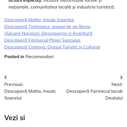
actorii implicați
, inclusiv autoritățile locale și
naționale, comunitatea locală și industria turistică.
Descoperă Malta, Insula Soarelui
Descoperă Timișoara, orașul de pe Bega
Vulcanii Noroioși: Descoperire și Aventură
Descoperă Farmecul Plajei Șuncuiuș
Descoperă Craiova: Orașul Turistic și Cultural
Posted in
Recomandari
Navigare
Previous:
Next:
în
Descoperă Malta, Insula
Descoperă Farmecul Iacob
articole
Soarelui
Dealului
Vezi si