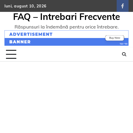
Skip
luni, august 10, 2026
face
to
FAQ – Intrebari Frecvente
content
Răspunsuri la îndemână pentru orice întrebare.