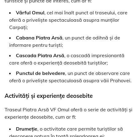
turistice și puncte de interes, cum ar fi:
Vârful Omul
, cel mai înalt punct al traseului, care
oferă o priveliște spectaculoasă asupra munților
Carpați;
Cabana Piatra Arsă
, un punct de odihnă și de
informare pentru turiști;
Cascada Piatra Arsă
, o cascadă impresionantă
care oferă o experiență deosebită turiștilor;
Punctul de belvedere
, un punct de observare care
oferă o priveliște spectaculoasă asupra văii Prahovei.
Activități și experiențe deosebite
Traseul Piatra Arsă VF Omul oferă o serie de activități și
experiențe deosebite, cum ar fi:
Drumeție
, o activitate care permite turiștilor să
descopere natura în toată splendoarea ei;