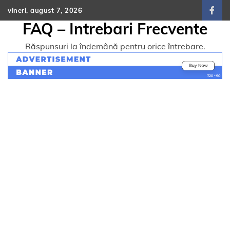
Skip
vineri, august 7, 2026
face
to
FAQ – Intrebari Frecvente
content
Răspunsuri la îndemână pentru orice întrebare.