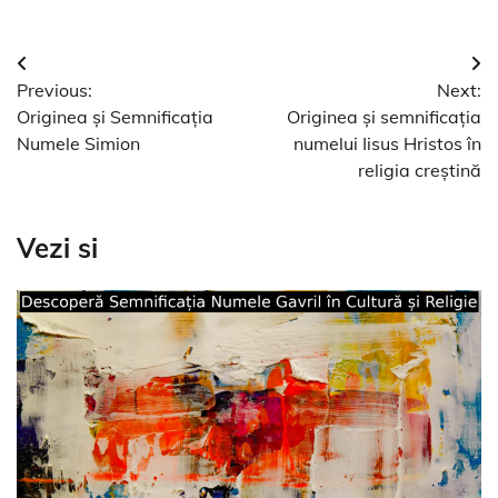
Navigare
Previous:
Next:
în
Originea și Semnificația
Originea și semnificația
articole
Numele Simion
numelui Iisus Hristos în
religia creștină
Vezi si