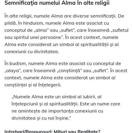
Semnificația numelui Alma în alte religii
În alte religii, numele Alma are diverse semnificații. De
pildă, în hinduism, numele Alma este asociat cu
conceptul de „alma” sau „suflet”, care înseamnă „sufletul
sau spiritul unei persoane”. În acest context, numele
Alma este considerat un simbol al spiritualității și al
conexiunii cu divinitatea.
În budism, numele Alma este asociat cu conceptul de
„alaya”, care înseamnă „conștiință” sau „suflet”. În acest
context, numele Alma este considerat un simbol al
conștiinței și al înțelegerii.
„Numele Alma este un simbol al iubirii, al
înțelepciunii și al spiritualității. Este un nume care
ne amintește de importanța conexiunii cu
divinitatea și cu noi înșine.”
Intrebari/Raspunsuri: Mituri sau Realitate?