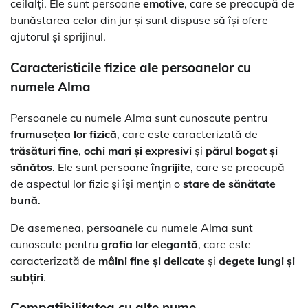
ceilalți. Ele sunt persoane
emotive
, care se preocupă de
bunăstarea celor din jur și sunt dispuse să își ofere
ajutorul și sprijinul.
Caracteristicile fizice ale persoanelor cu
numele Alma
Persoanele cu numele Alma sunt cunoscute pentru
frumusețea lor fizică
, care este caracterizată de
trăsături fine
,
ochi mari și expresivi
și
părul bogat și
sănătos
. Ele sunt persoane
îngrijite
, care se preocupă
de aspectul lor fizic și își mențin o
stare de sănătate
bună
.
De asemenea, persoanele cu numele Alma sunt
cunoscute pentru
grafia lor elegantă
, care este
caracterizată de
mâini fine și delicate
și
degete lungi și
subțiri
.
Compatibilitatea cu alte nume