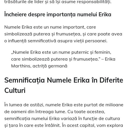
trăsăturile de lider și să își asume responsabilități.
Încheiere despre importanța numelui Erika
Numele Erika este un nume important, care
simbolizează puterea și frumusețea, și care poate avea
o influență semnificativă asupra vieții persoanei.
„Numele Erika este un nume puternic și feminin,
care simbolizează puterea și frumusețea.” – Erika
Marthins, actriță germană
Semnificația Numele Erika în Diferite
Culturi
În lumea de astăzi, numele Erika este purtat de milioane
de oameni din întreaga lume. Cu toate acestea,
semnificația numelui Erika variază în funcție de cultura
și țara în care este întâlnit. În acest capitol, vom explora