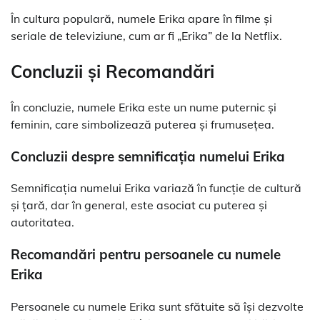
În cultura populară, numele Erika apare în filme și
seriale de televiziune, cum ar fi „Erika” de la Netflix.
Concluzii și Recomandări
În concluzie, numele Erika este un nume puternic și
feminin, care simbolizează puterea și frumusețea.
Concluzii despre semnificația numelui Erika
Semnificația numelui Erika variază în funcție de cultură
și țară, dar în general, este asociat cu puterea și
autoritatea.
Recomandări pentru persoanele cu numele
Erika
Persoanele cu numele Erika sunt sfătuite să își dezvolte