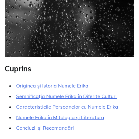
Cuprins
Originea și Istoria Numele Erika
Semnificația Numele Erika în Diferite Culturi
Caracteristicile Persoanelor cu Numele Erika
Numele Erika în Mitologia și Literatura
Concluzii și Recomandări