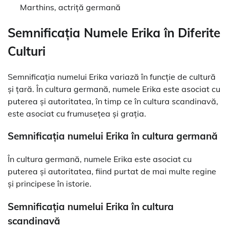
Marthins, actriță germană
Semnificația Numele Erika în Diferite
Culturi
Semnificația numelui Erika variază în funcție de cultură
și țară. În cultura germană, numele Erika este asociat cu
puterea și autoritatea, în timp ce în cultura scandinavă,
este asociat cu frumusețea și grația.
Semnificația numelui Erika în cultura germană
În cultura germană, numele Erika este asociat cu
puterea și autoritatea, fiind purtat de mai multe regine
și principese în istorie.
Semnificația numelui Erika în cultura
scandinavă