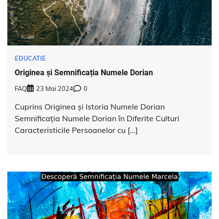
EDUCATIE
Originea și Semnificația Numele Dorian
FAQ
23 Mai 2024
0
Cuprins Originea și Istoria Numele Dorian
Semnificația Numele Dorian în Diferite Culturi
Caracteristicile Persoanelor cu […]