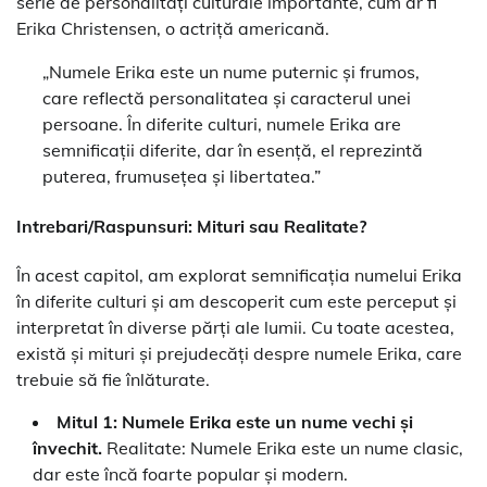
serie de personalități culturale importante, cum ar fi
Erika Christensen, o actriță americană.
„Numele Erika este un nume puternic și frumos,
care reflectă personalitatea și caracterul unei
persoane. În diferite culturi, numele Erika are
semnificații diferite, dar în esență, el reprezintă
puterea, frumusețea și libertatea.”
Intrebari/Raspunsuri: Mituri sau Realitate?
În acest capitol, am explorat semnificația numelui Erika
în diferite culturi și am descoperit cum este perceput și
interpretat în diverse părți ale lumii. Cu toate acestea,
există și mituri și prejudecăți despre numele Erika, care
trebuie să fie înlăturate.
Mitul 1: Numele Erika este un nume vechi și
învechit.
Realitate: Numele Erika este un nume clasic,
dar este încă foarte popular și modern.