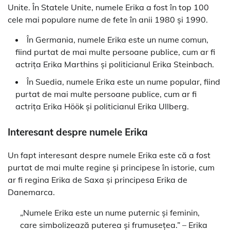
Unite. În Statele Unite, numele Erika a fost în top 100
cele mai populare nume de fete în anii 1980 și 1990.
În Germania, numele Erika este un nume comun,
fiind purtat de mai multe persoane publice, cum ar fi
actrița Erika Marthins și politicianul Erika Steinbach.
În Suedia, numele Erika este un nume popular, fiind
purtat de mai multe persoane publice, cum ar fi
actrița Erika Höök și politicianul Erika Ullberg.
Interesant despre numele Erika
Un fapt interesant despre numele Erika este că a fost
purtat de mai multe regine și principese în istorie, cum
ar fi regina Erika de Saxa și principesa Erika de
Danemarca.
„Numele Erika este un nume puternic și feminin,
care simbolizează puterea și frumusețea.” – Erika