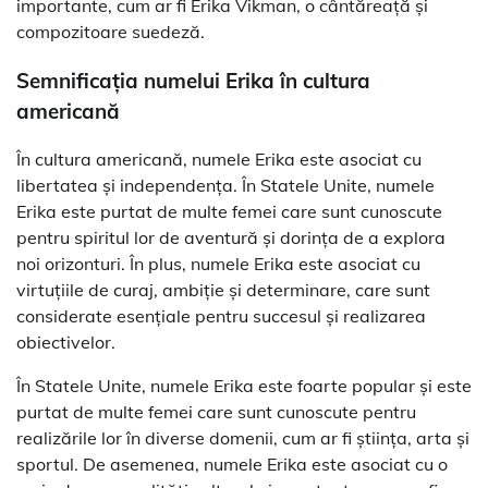
importante, cum ar fi Erika Vikman, o cântăreață și
compozitoare suedeză.
Semnificația numelui Erika în cultura
americană
În cultura americană, numele Erika este asociat cu
libertatea și independența. În Statele Unite, numele
Erika este purtat de multe femei care sunt cunoscute
pentru spiritul lor de aventură și dorința de a explora
noi orizonturi. În plus, numele Erika este asociat cu
virtuțiile de curaj, ambiție și determinare, care sunt
considerate esențiale pentru succesul și realizarea
obiectivelor.
În Statele Unite, numele Erika este foarte popular și este
purtat de multe femei care sunt cunoscute pentru
realizările lor în diverse domenii, cum ar fi știința, arta și
sportul. De asemenea, numele Erika este asociat cu o