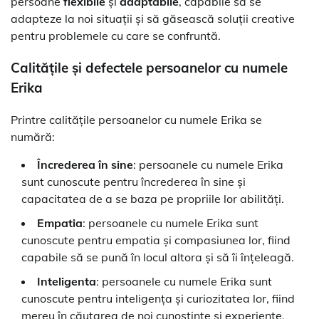
persoane
flexibile
și
adaptabile
, capabile să se
adapteze la noi situații și să găsească soluții creative
pentru problemele cu care se confruntă.
Calitățile și defectele persoanelor cu numele
Erika
Printre calitățile persoanelor cu numele Erika se
numără:
Încrederea în sine
: persoanele cu numele Erika
sunt cunoscute pentru încrederea în sine și
capacitatea de a se baza pe propriile lor abilități.
Empatia
: persoanele cu numele Erika sunt
cunoscute pentru empatia și compasiunea lor, fiind
capabile să se pună în locul altora și să îi înțeleagă.
Inteligenta
: persoanele cu numele Erika sunt
cunoscute pentru inteligența și curiozitatea lor, fiind
mereu în căutarea de noi cunoștințe și experiențe.