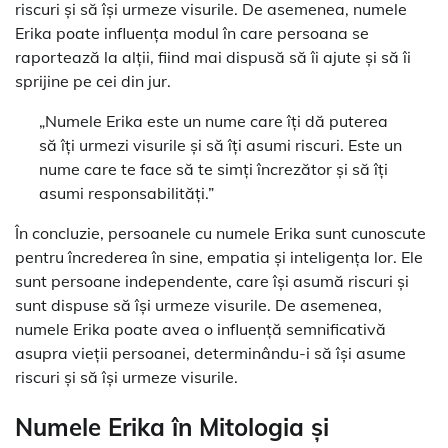
riscuri și să își urmeze visurile. De asemenea, numele
Erika poate influența modul în care persoana se
raportează la alții, fiind mai dispusă să îi ajute și să îi
sprijine pe cei din jur.
„Numele Erika este un nume care îți dă puterea
să îți urmezi visurile și să îți asumi riscuri. Este un
nume care te face să te simți încrezător și să îți
asumi responsabilități.”
În concluzie, persoanele cu numele Erika sunt cunoscute
pentru încrederea în sine, empatia și inteligența lor. Ele
sunt persoane independente, care își asumă riscuri și
sunt dispuse să își urmeze visurile. De asemenea,
numele Erika poate avea o influență semnificativă
asupra vieții persoanei, determinându-i să își asume
riscuri și să își urmeze visurile.
Numele Erika în Mitologia și