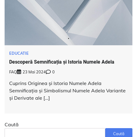
EDUCATIE
Descoperă Semnificația și Istoria Numele Adela
FAQ
23 Mai 2024
0
Cuprins Originea și Istoria Numele Adela
Semnificația și Simbolismul Numele Adela Variante
și Derivate ale […]
Caută
Caută