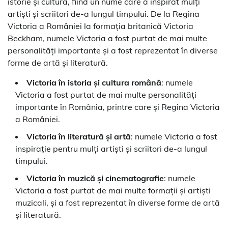
istorie și cultură, fiind un nume care a inspirat mulți
artiști și scriitori de-a lungul timpului. De la Regina
Victoria a României la formația britanică Victoria
Beckham, numele Victoria a fost purtat de mai multe
personalități importante și a fost reprezentat în diverse
forme de artă și literatură.
Victoria în istoria și cultura română
: numele
Victoria a fost purtat de mai multe personalități
importante în România, printre care și Regina Victoria
a României.
Victoria în literatură și artă
: numele Victoria a fost
inspirație pentru mulți artiști și scriitori de-a lungul
timpului.
Victoria în muzică și cinematografie
: numele
Victoria a fost purtat de mai multe formații și artiști
muzicali, și a fost reprezentat în diverse forme de artă
și literatură.