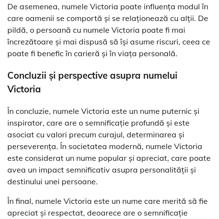
De asemenea, numele Victoria poate influența modul în
care oamenii se comportă și se relaționează cu alții. De
pildă, o persoană cu numele Victoria poate fi mai
încrezătoare și mai dispusă să își asume riscuri, ceea ce
poate fi benefic în carieră și în viața personală.
Concluzii și perspective asupra numelui
Victoria
În concluzie, numele Victoria este un nume puternic și
inspirator, care are o semnificație profundă și este
asociat cu valori precum curajul, determinarea și
perseverența. În societatea modernă, numele Victoria
este considerat un nume popular și apreciat, care poate
avea un impact semnificativ asupra personalității și
destinului unei persoane.
În final, numele Victoria este un nume care merită să fie
apreciat și respectat, deoarece are o semnificație