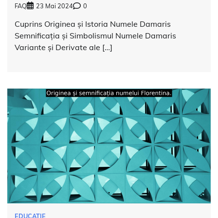
FAQ
23 Mai 2024
0
Cuprins Originea și Istoria Numele Damaris
Semnificația și Simbolismul Numele Damaris
Variante și Derivate ale […]
EDUCATIE