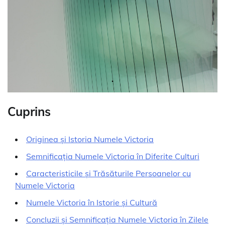
Cuprins
Originea și Istoria Numele Victoria
Semnificația Numele Victoria în Diferite Culturi
Caracteristicile și Trăsăturile Persoanelor cu
Numele Victoria
Numele Victoria în Istorie și Cultură
Concluzii și Semnificația Numele Victoria în Zilele