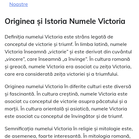
Noastre
Originea și Istoria Numele Victoria
Definiția numelui Victoria este strâns legată de
conceptul de victorie și triumf. În limba latină, numele
Victoria înseamnă „victorie” și este derivat din cuvântul
„vincere”, care înseamnă „a învinge”. În cultura romană
și greacă, numele Victoria era asociat cu zeița Victoria,
care era considerată zeița victoriei și a triumfului.
Originea numelui Victoria în diferite culturi este diversă
și fascinantă. În cultura creștină, numele Victoria este
asociat cu conceptul de victorie asupra păcatului și a
morții. În cultura orientală și asiatică, numele Victoria
este asociat cu conceptul de învingător și de triumf.
Semnificația numelui Victoria în religie și mitologie este,
de asemenea, foarte interesantă. În mitologia romană,