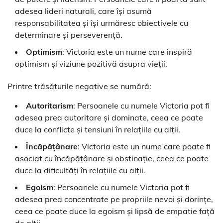
adesea lideri naturali, care își asumă
responsabilitatea și își urmăresc obiectivele cu
determinare și perseverență.
Optimism
: Victoria este un nume care inspiră
optimism și viziune pozitivă asupra vieții.
Printre trăsăturile negative se numără:
Autoritarism
: Persoanele cu numele Victoria pot fi
adesea prea autoritare și dominate, ceea ce poate
duce la conflicte și tensiuni în relațiile cu alții.
Încăpățânare
: Victoria este un nume care poate fi
asociat cu încăpățânare și obstinație, ceea ce poate
duce la dificultăți în relațiile cu alții.
Egoism
: Persoanele cu numele Victoria pot fi
adesea prea concentrate pe propriile nevoi și dorințe,
ceea ce poate duce la egoism și lipsă de empatie față