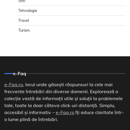
Stiri
Tehnologie
Travel
Turism
e-Faq
e-Faq.ro
, locul unde găsești răspunsuri la cele mai
frecvente întrebări din diverse domenii. Explorează o
colecție vastă de informații utile și soluții la problemele
tale, toate la doar câteva click-uri distanță. Simplu,
accesibil și informativ –
e-Faq.ro
îți aduce claritate într-
o lume plină de întrebări.