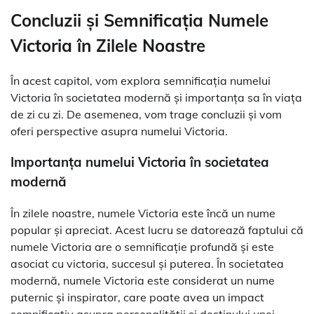
Concluzii și Semnificația Numele
Victoria în Zilele Noastre
În acest capitol, vom explora semnificația numelui
Victoria în societatea modernă și importanța sa în viața
de zi cu zi. De asemenea, vom trage concluzii și vom
oferi perspective asupra numelui Victoria.
Importanța numelui Victoria în societatea
modernă
În zilele noastre, numele Victoria este încă un nume
popular și apreciat. Acest lucru se datorează faptului că
numele Victoria are o semnificație profundă și este
asociat cu victoria, succesul și puterea. În societatea
modernă, numele Victoria este considerat un nume
puternic și inspirator, care poate avea un impact