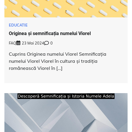
EDUCATIE
Originea și semnificația numelui Viorel
FAQ
23 Mai 2024
0
Cuprins Originea numelui Viorel Semnificația
numelui Viorel Viorel în cultura și tradiția
românească Viorel în […]